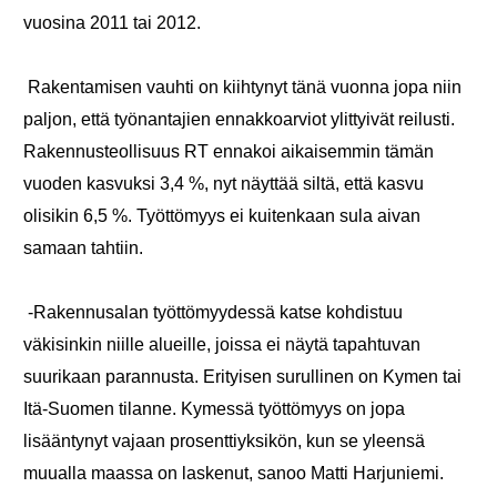
vuosina 2011 tai 2012.
Rakentamisen vauhti on kiihtynyt tänä vuonna jopa niin
paljon, että työnantajien ennakkoarviot ylittyivät reilusti.
Rakennusteollisuus RT ennakoi aikaisemmin tämän
vuoden kasvuksi 3,4 %, nyt näyttää siltä, että kasvu
olisikin 6,5 %. Työttömyys ei kuitenkaan sula aivan
samaan tahtiin.
-Rakennusalan työttömyydessä katse kohdistuu
väkisinkin niille alueille, joissa ei näytä tapahtuvan
suurikaan parannusta. Erityisen surullinen on Kymen tai
Itä-Suomen tilanne. Kymessä työttömyys on jopa
lisääntynyt vajaan prosenttiyksikön, kun se yleensä
muualla maassa on laskenut, sanoo Matti Harjuniemi.