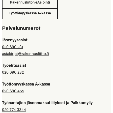
Rakennusliiton eAsiointi
Työttömyyskassa A-kassa
Palvelunumerot
Jäsenyysasiat
020 690 231
asiakirjat@rakennusliitto.fi
Työehtoasiat
020 690 232
Työttömyyskassa A-kassa
020 690 455
Työnantajien jäsenmaksutilitykset ja Palkkamylly
020 774 3344