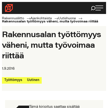
Siirry
Haku
Rakennusliitto
suoraan
Rakennusalan
sisältöön
Rakennusliitto
Ajankohtaista
Uutishuone
Rakennusalan työttömyys väheni, mutta työvoimaa riittää
ammattilaisten
puolella
Rakennusalan työttömyys
väheni, mutta työvoimaa
riittää
1.9.2016
Työttömyys
Uutinen
Tämä kirjoitus saattaa sisältää