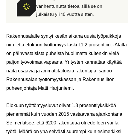
vanhentunutta tietoa, sillä se on
julkaistu yli 10 vuotta sitten.
Rakennusalalle syntyi kesän aikana uusia työpaikkoja
niin, että elokuun työttömyys laski 11.2 prosenttiin. -Alalla
on päinvastaisista puheista huolimatta kuitenkin vielä
paljon työvoimaa vapaana. Yritysten kannattaa käyttää
näitä osaavia ja ammattitaitoisia rakentajia, sanoo
Rakennusalan työttömyyskassan ja Rakennusliiton
puheenjohtaja Matti Harjuniemi.
Elokuun työttömyysluvut olivat 1.8 prosenttiyksikköä
pienemmät kuin vuoden 2015 vastaavana ajankohtana.
Se merkitsee, että 6200 rakentajaa oli edelleen vailla
työtä. Määrä on yhä selvästi suurempi kuin esimerkiksi