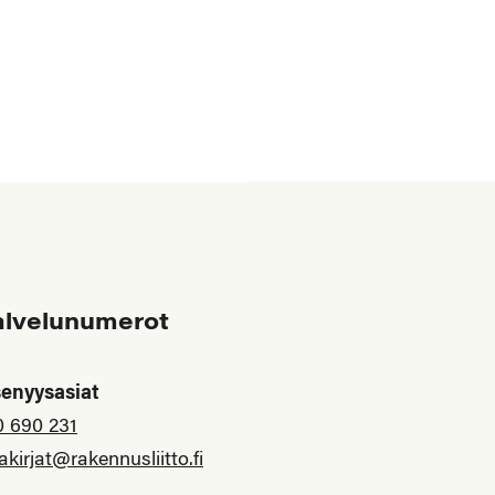
alvelunumerot
senyysasiat
0 690 231
akirjat@rakennusliitto.fi