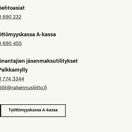
öehtoasiat
0 690 232
öttömyyskassa A-kassa
0 690 455
önantajien jäsenmaksutilitykset
 Palkkamylly
0 774 3344
tilit@rakennusliitto.fi
Työttömyyskassa A-kassa