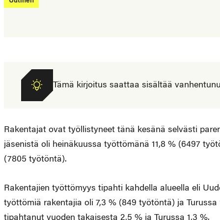
Uutinen
Tämä kirjoitus saattaa sisältää vanhentunutta
Rakentajat ovat työllistyneet tänä kesänä selvästi pa
jäsenistä oli heinäkuussa työttömänä 11,8 % (6497 työt
(7805 työtöntä).
Rakentajien työttömyys tipahti kahdella alueella eli Uud
työttömiä rakentajia oli 7,3 % (849 työtöntä) ja Turuss
tipahtanut vuoden takaisesta 2,5 % ja Turussa 1,3 %.