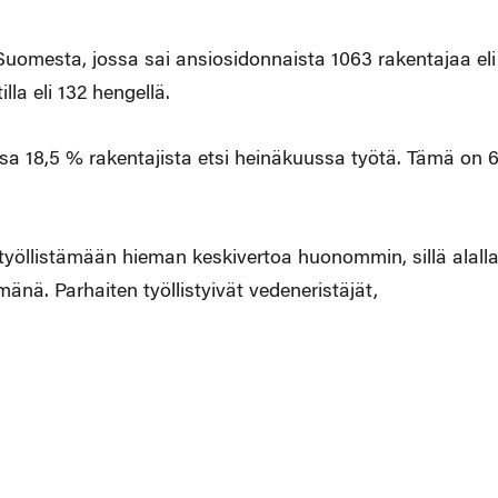
Suomesta, jossa sai ansiosidonnaista 1063 rakentajaa eli
la eli 132 hengellä.
sa 18,5 % rakentajista etsi heinäkuussa työtä. Tämä on 6
 työllistämään hieman keskivertoa huonommin, sillä alall
mänä. Parhaiten työllistyivät vedeneristäjät,