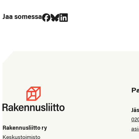
Jaa Facebookissa
Jaa Blueskyssa
Jaa LinkedIn:ssä
Jaa somessa
P
Jä
02
Rakennusliitto ry
asi
Keskustoimisto