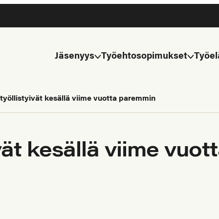
Jäsenyys
Työehtosopimukset
Työel
työllistyivät kesällä viime vuotta paremmin
ivät kesällä viime vuo