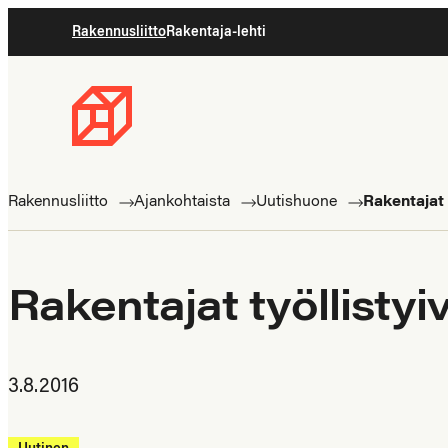
Siirry
Rakennusliitto
Rakentaja-lehti
suoraan
sisältöön
Rakennusliitto
Rakennusalan
ammattilaisten
Rakennusliitto
Ajankohtaista
Uutishuone
Rakentajat 
puolella
Rakentajat työllisty
3.8.2016