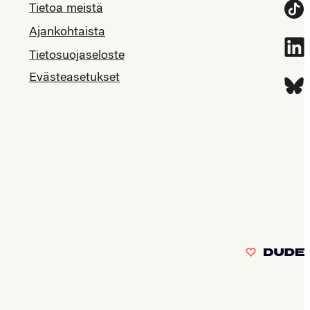
Tietoa meistä
Tikt
Ajankohtaista
Link
Tietosuojaseloste
Evästeasetukset
Blue