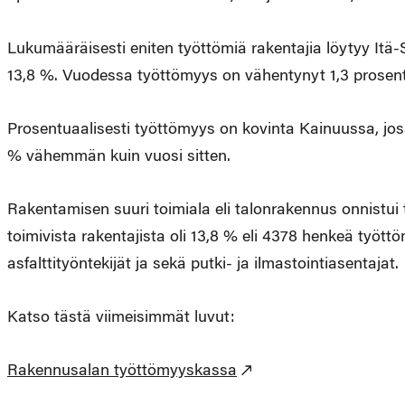
Lukumääräisesti eniten työttömiä rakentajia löytyy Itä-
13,8 %. Vuodessa työttömyys on vähentynyt 1,3 prosentil
Prosentuaalisesti työttömyys on kovinta Kainuussa, jos
% vähemmän kuin vuosi sitten.
Rakentamisen suuri toimiala eli talonrakennus onnistui
toimivista rakentajista oli 13,8 % eli 4378 henkeä työttö
asfalttityöntekijät ja sekä putki- ja ilmastointiasentajat.
Katso tästä viimeisimmät luvut:
Rakennusalan työttömyyskassa