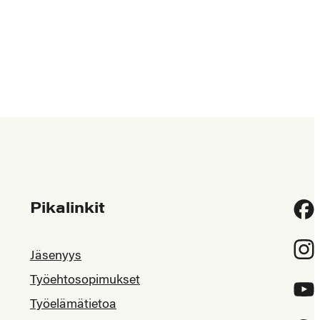
Pikalinkit
Fac
Inst
Jäsenyys
Työehtosopimukset
YouT
Työelämätietoa