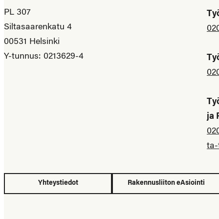
PL 307
Ty
Siltasaarenkatu 4
02
00531 Helsinki
Y-tunnus: 0213629-4
Ty
02
Ty
ja
02
ta-
Yhteystiedot
Rakennusliiton eAsiointi