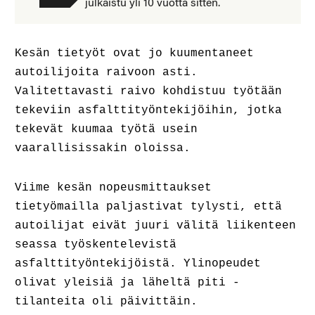
julkaistu yli 10 vuotta sitten.
Kesän tietyöt ovat jo kuumentaneet
autoilijoita raivoon asti.
Valitettavasti raivo kohdistuu työtään
tekeviin asfalttityöntekijöihin, jotka
tekevät kuumaa työtä usein
vaarallisissakin oloissa.
Viime kesän nopeusmittaukset
tietyömailla paljastivat tylysti, että
autoilijat eivät juuri välitä liikenteen
seassa työskentelevistä
asfalttityöntekijöistä. Ylinopeudet
olivat yleisiä ja läheltä piti -
tilanteita oli päivittäin.