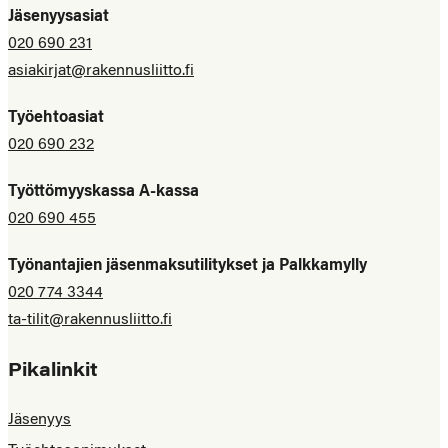
Jäsenyysasiat
020 690 231
asiakirjat@rakennusliitto.fi
Työehtoasiat
020 690 232
Työttömyyskassa A-kassa
020 690 455
Työnantajien jäsenmaksutilitykset ja Palkkamylly
020 774 3344
ta-tilit@rakennusliitto.fi
Pikalinkit
Jäsenyys