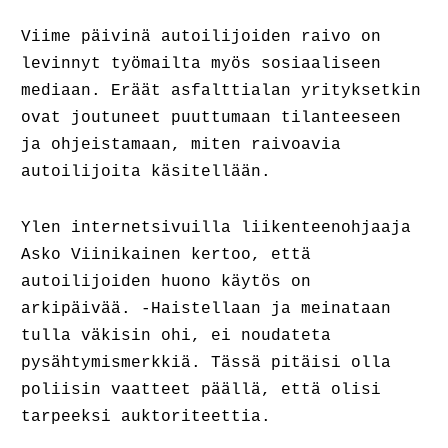
Viime päivinä autoilijoiden raivo on
levinnyt työmailta myös sosiaaliseen
mediaan. Eräät asfalttialan yrityksetkin
ovat joutuneet puuttumaan tilanteeseen
ja ohjeistamaan, miten raivoavia
autoilijoita käsitellään.
Ylen internetsivuilla liikenteenohjaaja
Asko Viinikainen kertoo, että
autoilijoiden huono käytös on
arkipäivää. -Haistellaan ja meinataan
tulla väkisin ohi, ei noudateta
pysähtymismerkkiä. Tässä pitäisi olla
poliisin vaatteet päällä, että olisi
tarpeeksi auktoriteettia.