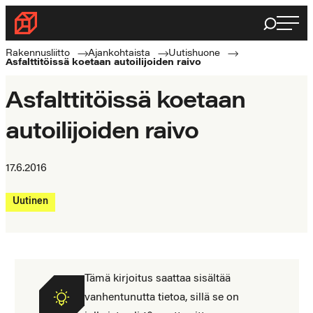
Siirry
Haku
Rakennusliitto
suoraan
Rakennusalan
sisältöön
Rakennusliitto
Ajankohtaista
Uutishuone
Asfalttitöissä koetaan autoilijoiden raivo
ammattilaisten
puolella
Asfalttitöissä koetaan
autoilijoiden raivo
17.6.2016
Uutinen
Tämä kirjoitus saattaa sisältää
vanhentunutta tietoa, sillä se on