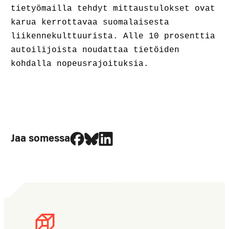
tietyömailla tehdyt mittaustulokset ovat
karua kerrottavaa suomalaisesta
liikennekulttuurista. Alle 10 prosenttia
autoilijoista noudattaa tietöiden
kohdalla nopeusrajoituksia.
Jaa Facebookissa
Jaa Blueskyssa
Jaa LinkedIn:ssä
Jaa somessa