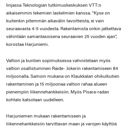
linjassa Teknologian tutkimuskeskuksen VTT:n
aikaisemmin tekemien laskelmien kanssa. ”Kyse on
kuitenkin pitemmän aikavälin tavoitteista, ei vain
seuraavasta 4-5 vuodesta. Rakentamista onkin jatkettava
vähintään samantasoisena seuraavien 25 vuoden ajan”,
korostaa Harjuniemi.
Valtion ja kuntien sopimuksessa vahvistetaan myös
valtion osallistuminen Raide- Jokerin rakentamiseen 84
miljoonalla. Samoin mukana on Klaukkalan ohikulkutien
rakentaminen ja 15 miljoonaa valtion rahaa alueen
pienempiin liikennehankkeisiin. Myös Pisara-radan
kohtalo katsotaan uudelleen.
Harjuniemen mukaan rakentamiseen ja
liikennehankkeisiin tarvittavan maan ja varojen käyttöä