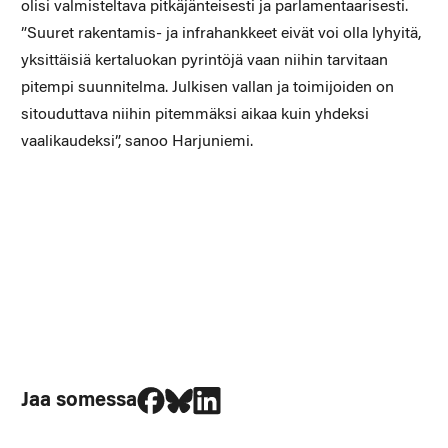
olisi valmisteltava pitkäjänteisesti ja parlamentaarisesti.
”Suuret rakentamis- ja infrahankkeet eivät voi olla lyhyitä,
yksittäisiä kertaluokan pyrintöjä vaan niihin tarvitaan
pitempi suunnitelma. Julkisen vallan ja toimijoiden on
sitouduttava niihin pitemmäksi aikaa kuin yhdeksi
vaalikaudeksi”, sanoo Harjuniemi.
Jaa Facebookissa
Jaa Blueskyssa
Jaa LinkedIn:ssä
Jaa somessa