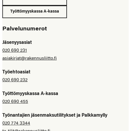
Työttömyyskassa A-kassa
Palvelunumerot
Jäsenyysasiat
020 690 231
asiakirjat@rakennusliitto.fi
Työehtoasiat
020 690 232
Työttömyyskassa A-kassa
020 690 455
Työnantajien jäsenmaksutilitykset ja Palkkamylly
020 774 3344