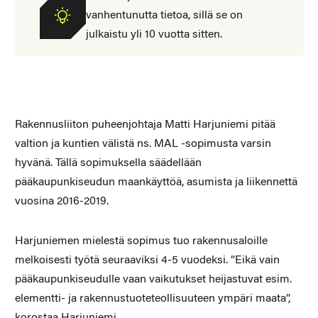
vanhentunutta tietoa, sillä se on
julkaistu yli 10 vuotta sitten.
Rakennusliiton puheenjohtaja Matti Harjuniemi pitää
valtion ja kuntien välistä ns. MAL -sopimusta varsin
hyvänä. Tällä sopimuksella säädellään
pääkaupunkiseudun maankäyttöä, asumista ja liikennettä
vuosina 2016-2019.
Harjuniemen mielestä sopimus tuo rakennusaloille
melkoisesti työtä seuraaviksi 4-5 vuodeksi. ”Eikä vain
pääkaupunkiseudulle vaan vaikutukset heijastuvat esim.
elementti- ja rakennustuoteteollisuuteen ympäri maata”,
korostaa Harjuniemi.