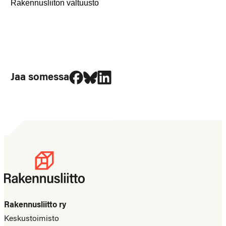
Rakennusliiton valtuusto
Jaa Facebookissa
Jaa Blueskyssa
Jaa LinkedIn:ssä
Jaa somessa
Rakennusliitto ry
Keskustoimisto