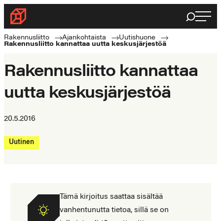
Siirry
Haku
Rakennusliitto
suoraan
Rakennusalan
sisältöön
Rakennusliitto
Ajankohtaista
Uutishuone
Rakennusliitto kannattaa uutta keskusjärjestöä
ammattilaisten
puolella
Rakennusliitto kannattaa
uutta keskusjärjestöä
20.5.2016
Uutinen
Tämä kirjoitus saattaa sisältää
vanhentunutta tietoa, sillä se on