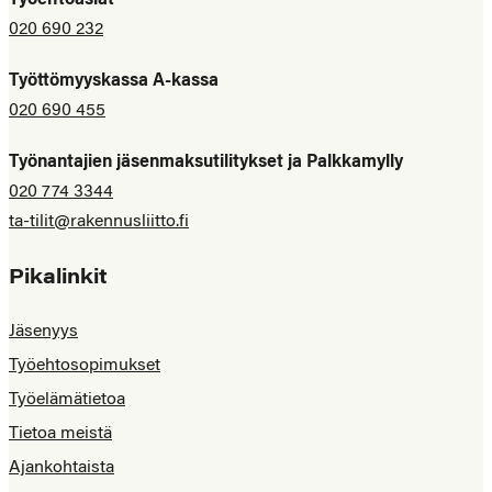
Työehtoasiat
020 690 232
Työttömyyskassa A-kassa
020 690 455
Työnantajien jäsenmaksutilitykset ja Palkkamylly
020 774 3344
ta-tilit@rakennusliitto.fi
Pikalinkit
Jäsenyys
Työehtosopimukset
Työelämätietoa
Tietoa meistä
Ajankohtaista