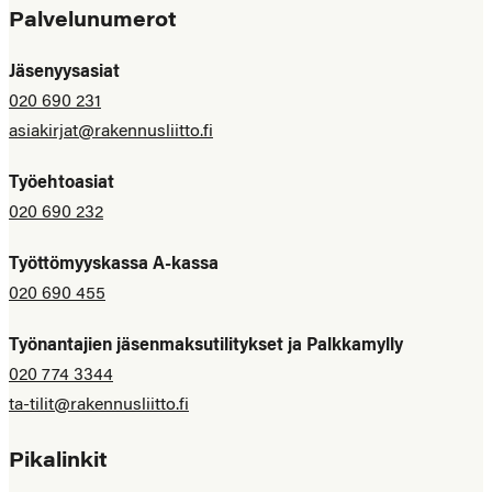
Palvelunumerot
Jäsenyysasiat
020 690 231
asiakirjat@rakennusliitto.fi
Työehtoasiat
020 690 232
Työttömyyskassa A-kassa
020 690 455
Työnantajien jäsenmaksutilitykset ja Palkkamylly
020 774 3344
ta-tilit@rakennusliitto.fi
Pikalinkit