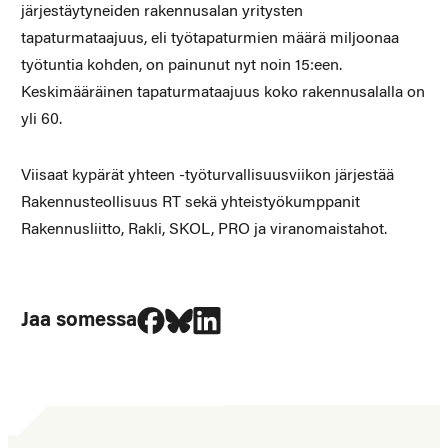
järjestäytyneiden rakennusalan yritysten
tapaturmataajuus, eli työtapaturmien määrä miljoonaa
työtuntia kohden, on painunut nyt noin 15:een.
Keskimääräinen tapaturmataajuus koko rakennusalalla on
yli 60.
Viisaat kypärät yhteen -työturvallisuusviikon järjestää
Rakennusteollisuus RT sekä yhteistyökumppanit
Rakennusliitto, Rakli, SKOL, PRO ja viranomaistahot.
Jaa Facebookissa
Jaa Blueskyssa
Jaa LinkedIn:ssä
Jaa somessa