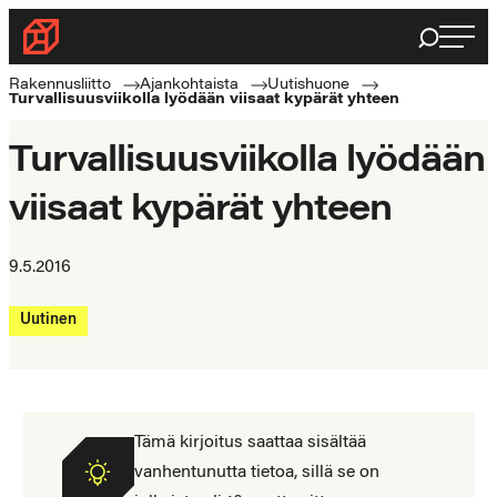
Siirry
Haku
Rakennusliitto
suoraan
Rakennusalan
sisältöön
Rakennusliitto
Ajankohtaista
Uutishuone
Turvallisuusviikolla lyödään viisaat kypärät yhteen
ammattilaisten
puolella
Turvallisuusviikolla lyödään
viisaat kypärät yhteen
9.5.2016
Uutinen
Tämä kirjoitus saattaa sisältää
vanhentunutta tietoa, sillä se on