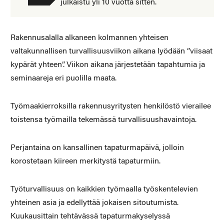
julkaistu yli 10 vuotta sitten.
Rakennusalalla alkaneen kolmannen yhteisen
valtakunnallisen turvallisuusviikon aikana lyödään ”viisaat
kypärät yhteen”. Viikon aikana järjestetään tapahtumia ja
seminaareja eri puolilla maata.
Työmaakierroksilla rakennusyritysten henkilöstö vierailee
toistensa työmailla tekemässä turvallisuushavaintoja.
Perjantaina on kansallinen tapaturmapäivä, jolloin
korostetaan kiireen merkitystä tapaturmiin.
Työturvallisuus on kaikkien työmaalla työskentelevien
yhteinen asia ja edellyttää jokaisen sitoutumista.
Kuukausittain tehtävässä tapaturmakyselyssä