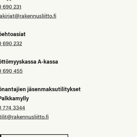
0 690 231
akirjat@rakennusliitto.fi
öehtoasiat
0 690 232
öttömyyskassa A-kassa
0 690 455
önantajien jäsenmaksutilitykset
 Palkkamylly
0 774 3344
tilit@rakennusliitto.fi