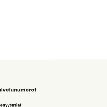
alvelunumerot
senyysasiat