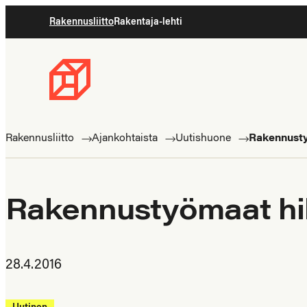
Siirry
Rakennusliitto
Rakentaja-lehti
suoraan
sisältöön
Rakennusliitto
Rakennusalan
ammattilaisten
Rakennusliitto
Ajankohtaista
Uutishuone
Rakennusty
puolella
Rakennustyömaat hil
28.4.2016