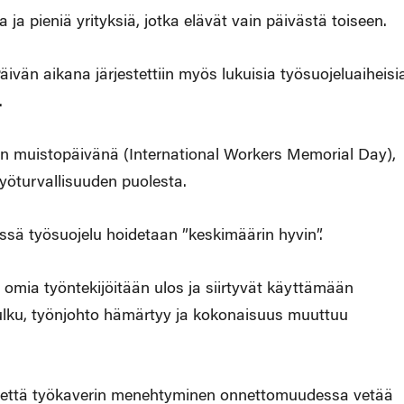
ja pieniä yrityksiä, jotka elävät vain päivästä toiseen.
äivän aikana järjestettiin myös lukuisia työsuojeluaiheisi
.
iden muistopäivänä (International Workers Memorial Day),
työturvallisuuden puolesta.
issä työsuojelu hoidetaan ”keskimäärin hyvin”.
 omia työntekijöitään ulos ja siirtyvät käyttämään
kulku, työnjohto hämärtyy ja kokonaisuus muuttuu
 että työkaverin menehtyminen onnettomuudessa vetää