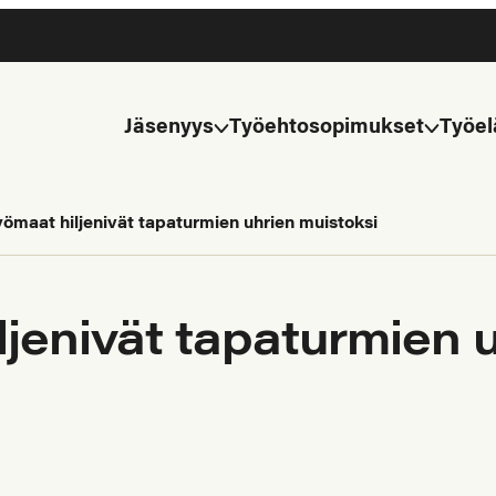
Jäsenyys
Työehtosopimukset
Työel
ömaat hiljenivät tapaturmien uhrien muistoksi
jenivät tapaturmien u