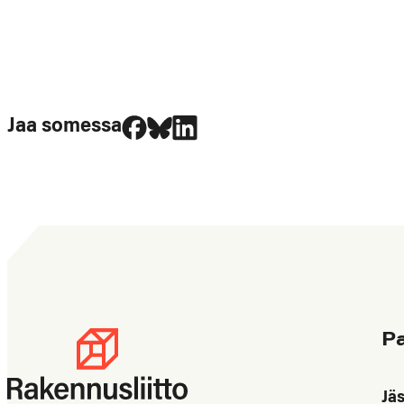
Jaa Facebookissa
Jaa Blueskyssa
Jaa LinkedIn:ssä
Jaa somessa
P
Jä