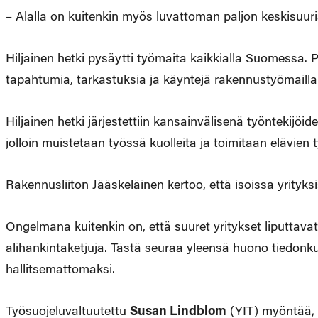
– Alalla on kuitenkin myös luvattoman paljon keskisuuria 
Hiljainen hetki pysäytti työmaita kaikkialla Suomessa. P
tapahtumia, tarkastuksia ja käyntejä rakennustyömailla
Hiljainen hetki järjestettiin kansainvälisenä työntekijö
jolloin muistetaan työssä kuolleita ja toimitaan elävien 
Rakennusliiton Jääskeläinen kertoo, että isoissa yrityks
Ongelmana kuitenkin on, että suuret yritykset liputtavat
alihankintaketjuja. Tästä seuraa yleensä huono tiedon
hallitsemattomaksi.
Työsuojeluvaltuutettu
Susan Lindblom
(YIT) myöntää,