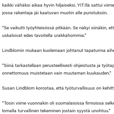
kaikki vähäksi aikaa hyvin hiljaiseksi. YIT:llä sattui v
jossa rakentaja jäi kaatuvan muotin alle puristuksiin.
”Se vaikutti työyhteisössä pitkään. Se näkyi siinäkin, 
uskalsivat edes tavoitella urakkahommia.”
Lindblomin mukaan kuolemaan johtanut tapaturma aihe
”Siinä tarkastellaan perusteellisesti ohjeistusta ja työt
onnettomuus muistetaan vain muutaman kuukauden.”
Susan Lindblom korostaa, että työturvallisuus on kehit
”Tosin viime vuonnakin oli suomalaisissa firmoissa selk
lomalla turvallinen tekeminen jostain syystä unohtuu.”