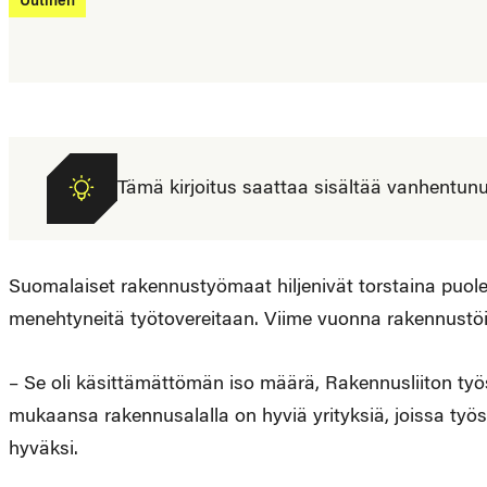
Uutinen
Tämä kirjoitus saattaa sisältää vanhentunutta
Suomalaiset rakennustyömaat hiljenivät torstaina puole
menehtyneitä työtovereitaan. Viime vuonna rakennustöi
– Se oli käsittämättömän iso määrä, Rakennusliiton työ
mukaansa rakennusalalla on hyviä yrityksiä, joissa työs
hyväksi.