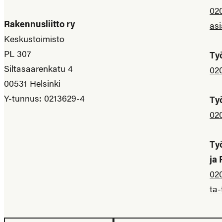
02
Rakennusliitto ry
asi
Keskustoimisto
PL 307
Ty
Siltasaarenkatu 4
02
00531 Helsinki
Y-tunnus: 0213629-4
Ty
02
Ty
ja
02
ta-