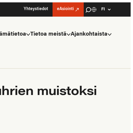
Haku
Yhteystiedot
eAsiointi
Kielivalinta
Select
language
ämätietoa
Tietoa meistä
Ajankohtaista
hrien muistoksi