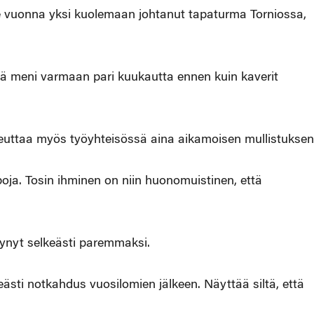
iime vuonna yksi kuolemaan johtanut tapaturma Torniossa,
että meni varmaan pari kuukautta ennen kuin kaverit
uttaa myös työyhteisössä aina aikamoisen mullistuksen
apoja. Tosin ihminen on niin huonomuistinen, että
tynyt selkeästi paremmaksi.
eästi notkahdus vuosilomien jälkeen. Näyttää siltä, että