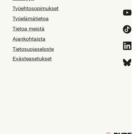
Työehtosopimukset
YouT
Työelämätietoa
Tietoa meistä
Tikt
Ajankohtaista
Link
Tietosuojaseloste
Evästeasetukset
Blue