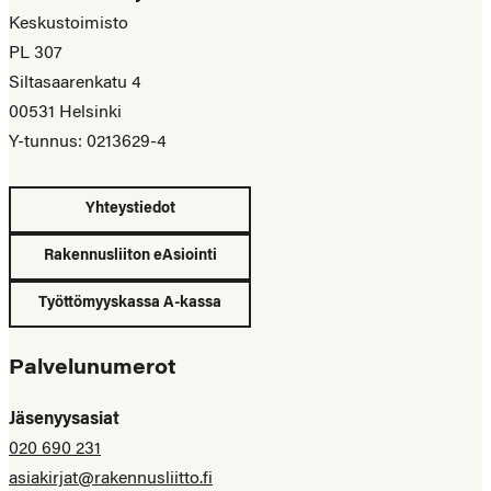
Keskustoimisto
PL 307
Siltasaarenkatu 4
00531 Helsinki
Y-tunnus: 0213629-4
Yhteystiedot
Rakennusliiton eAsiointi
Työttömyyskassa A-kassa
Palvelunumerot
Jäsenyysasiat
020 690 231
asiakirjat@rakennusliitto.fi