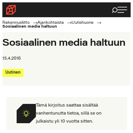
Siirry
Haku
Rakennusliitto
suoraan
Rakennusalan
sisältöön
Rakennusliitto
Ajankohtaista
Uutishuone
Sosiaalinen media haltuun
ammattilaisten
puolella
Sosiaalinen media haltuun
15.4.2016
Uutinen
Tämä kirjoitus saattaa sisältää
vanhentunutta tietoa, sillä se on
julkaistu yli 10 vuotta sitten.