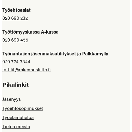
Työehtoasiat
020 690 232
Työttömyyskassa A-kassa
020 690 455
Työnantajien jäsenmaksutilitykset ja Palkkamylly
020 774 3344
ta-tilit@rakennusliitto.fi
Pikalinkit
Jäsenyys
Työehtosopimukset
Työelämätietoa
Tietoa meistä