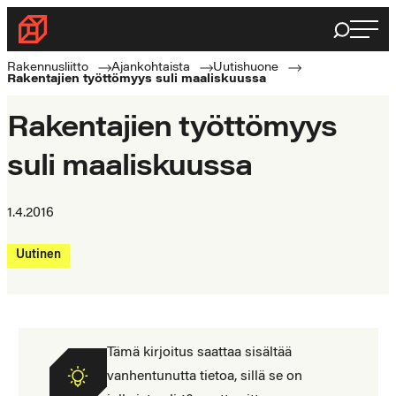
Siirry
Haku
Rakennusliitto
suoraan
Rakennusalan
sisältöön
Rakennusliitto
Ajankohtaista
Uutishuone
Rakentajien työttömyys suli maaliskuussa
ammattilaisten
puolella
Rakentajien työttömyys
suli maaliskuussa
1.4.2016
Uutinen
Tämä kirjoitus saattaa sisältää
vanhentunutta tietoa, sillä se on