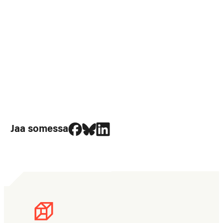
Jaa Facebookissa
Jaa Blueskyssa
Jaa LinkedIn:ssä
Jaa somessa