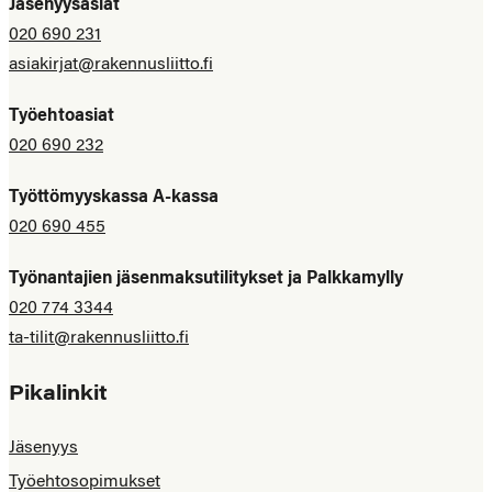
Jäsenyysasiat
020 690 231
asiakirjat@rakennusliitto.fi
Työehtoasiat
020 690 232
Työttömyyskassa A-kassa
020 690 455
Työnantajien jäsenmaksutilitykset ja Palkkamylly
020 774 3344
ta-tilit@rakennusliitto.fi
Pikalinkit
Jäsenyys
Työehtosopimukset