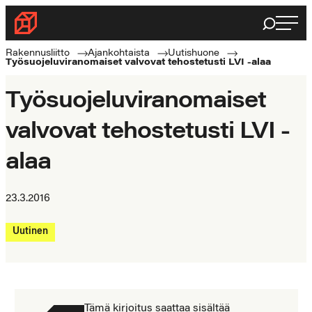
Siirry
Haku
Rakennusliitto
suoraan
Rakennusalan
sisältöön
Rakennusliitto
Ajankohtaista
Uutishuone
Työsuojeluviranomaiset valvovat tehostetusti LVI -alaa
ammattilaisten
puolella
Työsuojeluviranomaiset
valvovat tehostetusti LVI -
alaa
23.3.2016
Uutinen
Tämä kirjoitus saattaa sisältää