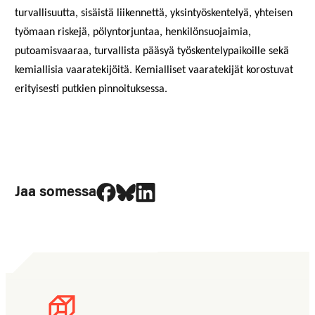
turvallisuutta, sisäistä liikennettä, yksintyöskentelyä, yhteisen
työmaan riskejä, pölyntorjuntaa, henkilönsuojaimia,
putoamisvaaraa, turvallista pääsyä työskentelypaikoille sekä
kemiallisia vaaratekijöitä. Kemialliset vaaratekijät korostuvat
erityisesti putkien pinnoituksessa.
Jaa Facebookissa
Jaa Blueskyssa
Jaa LinkedIn:ssä
Jaa somessa