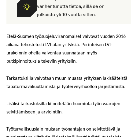
vanhentunutta tietoa, sillä se on
julkaistu yli 10 vuotta sitten.
Etelä-Suomen työsuojeluviranomaiset valvovat vuoden 2016
aikana tehostetusti LVI-alan yrityksiä. Perinteisen LVI-
urakoinnin ohella valvontaa suunnataan myös
putkipinnoituksia tekeviin yrityksiin.
Tarkastuksilla valvotaan muun muassa yrityksen lakisääteistä
tapaturmavakuuttamista ja työterveyshuollon järjestämistä.
Lisäksi tarkastuksilla kiinnitetään huomiota työn vaarojen
selvittämiseen ja arviointiin.
Työturvallisuuslain mukaan työnantajan on selvitettävä ja