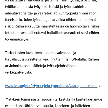
tunnistettava riittävän järjestelmällisesti työstä, työajoista,
työtilasta, muusta työympäristöstä ja työolosuhteista
aiheutuvat haitta- ja vaaratekijät. Kun työpaikan vaarat on
tunnistettu, tulee työnantajan arvioida niiden aiheuttamat
riskit. Riskin suuruutta määriteltäessä on huomioitava riskin
toteutumisesta aiheutuvat haitalliset seuraukset sekä niiden
todennäköisyys.
Tarkastusten tavoitteena on omavalvonnan ja
turvallisuussuunnittelun vakiinnuttaminen LVI-alalla. Riskien
arvioinnista saa lisätietoja työsuojeluhallinnon
verkkopalvelusta:
www.tyosuojelu.fi/tyosuojelu-tyopaikalla/vaarojen-arviointi
.
Yrityksen toiminnasta riippuen tarkastuksilla käsitellään myös
esimerkiksi sähköturvallisuutta, koneiden- ja laitteiden