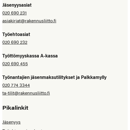
Jäsenyysasiat
020 690 231
asiakirjat@rakennusliitto.fi
Työehtoasiat
020 690 232
Työttömyyskassa A-kassa
020 690 455
Työnantajien jäsenmaksutilitykset ja Palkkamylly
020 774 3344
ta-tilit@rakennusliitto.fi
Pikalinkit
Jäsenyys