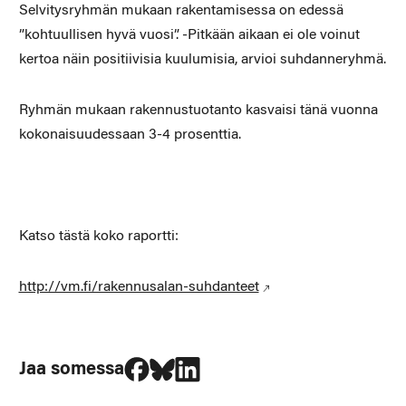
Selvitysryhmän mukaan rakentamisessa on edessä
”kohtuullisen hyvä vuosi”. -Pitkään aikaan ei ole voinut
kertoa näin positiivisia kuulumisia, arvioi suhdanneryhmä.
Ryhmän mukaan rakennustuotanto kasvaisi tänä vuonna
kokonaisuudessaan 3-4 prosenttia.
Katso tästä koko raportti:
http://vm.fi/rakennusalan-suhdanteet
Jaa Facebookissa
Jaa Blueskyssa
Jaa LinkedIn:ssä
Jaa somessa