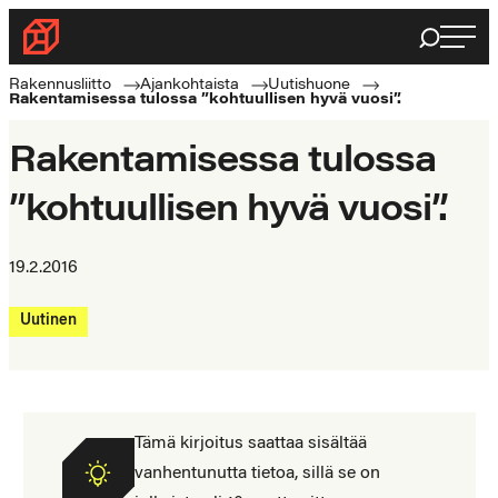
Siirry
Haku
Rakennusliitto
suoraan
Rakennusalan
sisältöön
Rakennusliitto
Ajankohtaista
Uutishuone
Rakentamisessa tulossa ”kohtuullisen hyvä vuosi”.
ammattilaisten
puolella
Rakentamisessa tulossa
”kohtuullisen hyvä vuosi”.
19.2.2016
Uutinen
Tämä kirjoitus saattaa sisältää
vanhentunutta tietoa, sillä se on