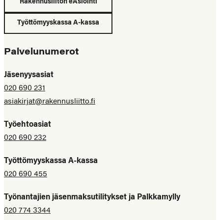
Rakennusliiton eAsiointi
Työttömyyskassa A-kassa
Palvelunumerot
Jäsenyysasiat
020 690 231
asiakirjat@rakennusliitto.fi
Työehtoasiat
020 690 232
Työttömyyskassa A-kassa
020 690 455
Työnantajien jäsenmaksutilitykset ja Palkkamylly
020 774 3344