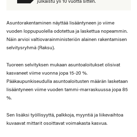
julkaistu yli 10 vuotta sitten.
Asuntorakentaminen näyttää lisääntyneen jo viime
vuoden loppupuolella odotettua ja laskettua nopeammin.
Näin arvioi valtiovarainministeriön alainen rakentamisen
selvitysryhmä (Raksu).
Tuoreen selvityksen mukaan asuntoaloitukset olisivat
kasvaneet viime vuonna jopa 15-20 %.
Pääkaupunkiseudulla asuntoaloitusten määrän lasketaan
lisääntyneen viime vuoden tammi-marraskuussa jopa 85
%.
Sen lisäksi työllisyyttä, palkkoja, myyntiä ja liikevaihtoa
kuvaavat mittarit osoittavat voimakasta kasvua.