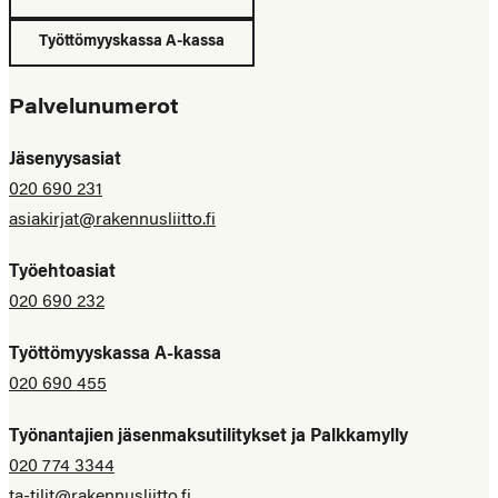
Työttömyyskassa A-kassa
Palvelunumerot
Jäsenyysasiat
020 690 231
asiakirjat@rakennusliitto.fi
Työehtoasiat
020 690 232
Työttömyyskassa A-kassa
020 690 455
Työnantajien jäsenmaksutilitykset ja Palkkamylly
020 774 3344
ta-tilit@rakennusliitto.fi