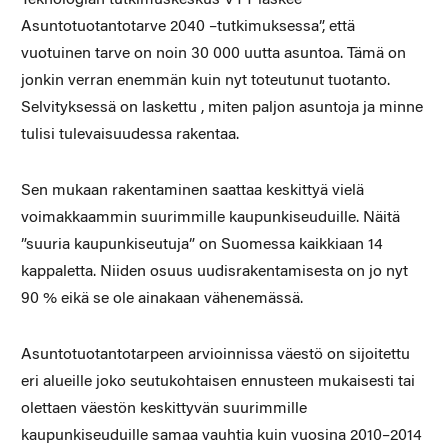
Asuntotuotantotarve 2040 –tutkimuksessa”, että
vuotuinen tarve on noin 30 000 uutta asuntoa. Tämä on
jonkin verran enemmän kuin nyt toteutunut tuotanto.
Selvityksessä on laskettu , miten paljon asuntoja ja minne
tulisi tulevaisuudessa rakentaa.
Sen mukaan rakentaminen saattaa keskittyä vielä
voimakkaammin suurimmille kaupunkiseuduille. Näitä
”suuria kaupunkiseutuja” on Suomessa kaikkiaan 14
kappaletta. Niiden osuus uudisrakentamisesta on jo nyt
90 % eikä se ole ainakaan vähenemässä.
Asuntotuotantotarpeen arvioinnissa väestö on sijoitettu
eri alueille joko seutukohtaisen ennusteen mukaisesti tai
olettaen väestön keskittyvän suurimmille
kaupunkiseuduille samaa vauhtia kuin vuosina 2010–2014