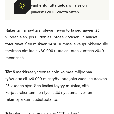
vanhentunutta tietoa, sillä se on
julkaistu yli 10 vuotta sitten.
Rakentajilla näyttäisi olevan hyvin töitä seuraavien 25
vuoden ajan, jos uuden asuntoselvityksen linjaukset
toteutuvat. Sen mukaan 14 suurimmalle kaupunkiseudulle
tarvitaan nimittäin 760 000 uutta asuntoa vuoteen 2040
mennessä.
Tämä merkitsee yhteensä noin kolmea miljoonaa
työvuotta eli 120 000 miestyövuotta joka vuosi seuraavan
25 vuoden ajan. Sen lisäksi täytyy muistaa, että
korjausrakentaminen työllistää nyt saman verran
rakentajia kuin uudistuotanto.
Teknologian tutkimuskeskus VTT laskee ”