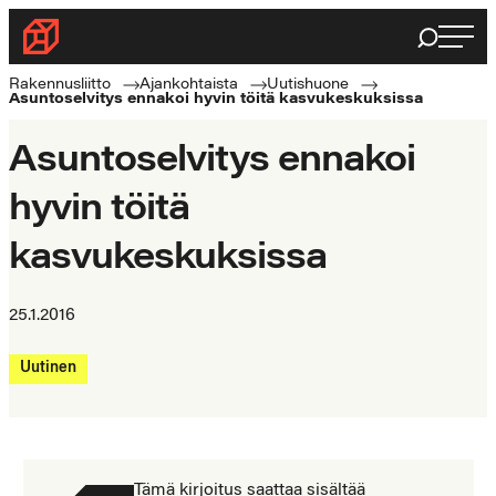
Siirry
Haku
Rakennusliitto
suoraan
Rakennusalan
sisältöön
Rakennusliitto
Ajankohtaista
Uutishuone
Asuntoselvitys ennakoi hyvin töitä kasvukeskuksissa
ammattilaisten
puolella
Asuntoselvitys ennakoi
hyvin töitä
kasvukeskuksissa
25.1.2016
Uutinen
Tämä kirjoitus saattaa sisältää