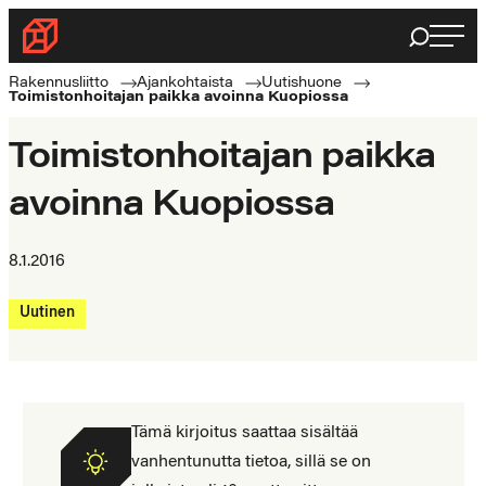
Siirry
Haku
Rakennusliitto
suoraan
Rakennusalan
sisältöön
Rakennusliitto
Ajankohtaista
Uutishuone
Toimistonhoitajan paikka avoinna Kuopiossa
ammattilaisten
puolella
Toimistonhoitajan paikka
avoinna Kuopiossa
8.1.2016
Uutinen
Tämä kirjoitus saattaa sisältää
vanhentunutta tietoa, sillä se on