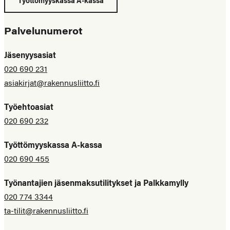
Työttömyyskassa A-kassa
Palvelunumerot
Jäsenyysasiat
020 690 231
asiakirjat@rakennusliitto.fi
Työehtoasiat
020 690 232
Työttömyyskassa A-kassa
020 690 455
Työnantajien jäsenmaksutilitykset ja Palkkamylly
020 774 3344
ta-tilit@rakennusliitto.fi