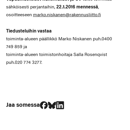
sähköisesti perjantaihin,
22.1.2016 mennessä
,
osoitteeseen
marko.niskanen@rakennusliitto.fi
Tiedusteluihin vastaa
toiminta-alueen päällikkö Marko Niskanen puh.0400
749 859 ja
toiminta-alueen toimistonhoitaja Salla Rosenqvist
puh.020 774 3277.
Jaa Facebookissa
Jaa Blueskyssa
Jaa LinkedIn:ssä
Jaa somessa