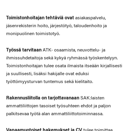
Toimistonhoitajan tehtäviä ovat
asiakaspalvelu,
jäsenrekisterin hoito, järjestötyö, taloudenhoito ja
monipuolinen toimistotyö.
Työssä tarvitaan
ATK- osaamista, neuvottelu- ja
ihmissuhdetaitoja sekä kykyä ryhmässä työskentelyyn.
Toimistonhoitajan tulee osata ilmaista itseään kirjallisesti
ja suullisesti, lisäksi hakijalle ovat eduksi
työttömyysturvan tuntemus sekä kielitaito.
Rakennusliitolla on tarjottavanaan
SAK:laisten
ammattiliittojen tasoiset työsuhteen ehdot ja paljon
palkitsevaa työtä alan ammattiliittotoiminnassa.
Vapaamuotoiset hakemukset ja CV
tulee toimittaa