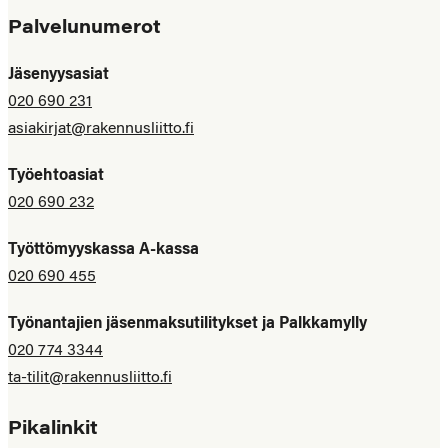
Palvelunumerot
Jäsenyysasiat
020 690 231
asiakirjat@rakennusliitto.fi
Työehtoasiat
020 690 232
Työttömyyskassa A-kassa
020 690 455
Työnantajien jäsenmaksutilitykset ja Palkkamylly
020 774 3344
ta-tilit@rakennusliitto.fi
Pikalinkit