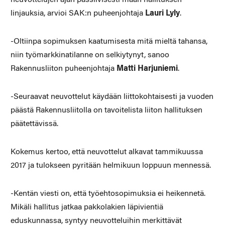
linjauksia, arvioi SAK:n puheenjohtaja
Lauri Lyly
.
-Oltiinpa sopimuksen kaatumisesta mitä mieltä tahansa,
niin työmarkkinatilanne on selkiytynyt, sanoo
Rakennusliiton puheenjohtaja
Matti Harjuniemi
.
-Seuraavat neuvottelut käydään liittokohtaisesti ja vuoden
päästä Rakennusliitolla on tavoitelista liiton hallituksen
päätettävissä.
Kokemus kertoo, että neuvottelut alkavat tammikuussa
2017 ja tulokseen pyritään helmikuun loppuun mennessä.
-Kentän viesti on, että työehtosopimuksia ei heikennetä.
Mikäli hallitus jatkaa pakkolakien läpivientiä
eduskunnassa, syntyy neuvotteluihin merkittävät