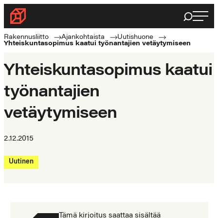
Siirry
Haku
Rakennusliitto
suoraan
Rakennusalan
sisältöön
Rakennusliitto
Ajankohtaista
Uutishuone
Yhteiskuntasopimus kaatui työnantajien vetäytymiseen
ammattilaisten
puolella
Yhteiskuntasopimus kaatui
työnantajien
vetäytymiseen
2.12.2015
Uutinen
Tämä kirjoitus saattaa sisältää