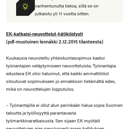
vanhentunutta tietoa, sillä se on
julkaistu yli 11 vuotta sitten.
EK-katkaisi-neuvottelut-hätiköidysti
(pdf-muotoinen lennäkki 2.12.2015 tilanteesta)
Kuukausia neuvoteltu yhteiskuntasopimus kaatui
työnantajien vetäytymiseen neuvotteluista. Työnantajia
edustava EK olisi halunnut, että kaikki ammattiliitot
sitoutuvat sopimukseen jo ennakkoon tietämättä edes,
mikä on neuvottelujen lopputulos.
– Työnantajilla ei ollut alun perinkään halua sopia Suomen
taloutta ja työllisyyttä parantavasta
työmarkkinaratkaisusta. Sen sijaan EK myötäili
neuvottelujen ajan passiivisesti maan hallituksen