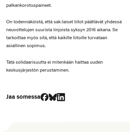
palkankorotuspaineet.
On todennäköistä, että sak:laiset liitot päättävät yhdessä
neuvottelujen suurista linjoista syksyn 2016 aikana. Se
tarkoittaa myös sitä, että kaikille liitoille turvataan
asiallinen sopimus.
Tätä solidaarisuutta ei mitenkään haittaa uuden
keskusjärjestön perustaminen.
Jaa Facebookissa
Jaa Blueskyssa
Jaa LinkedIn:ssä
Jaa somessa