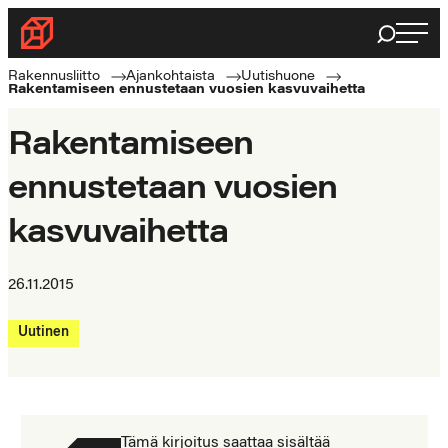
Siirry
Haku
Rakennusliitto
suoraan
Rakennusalan
sisältöön
Rakennusliitto
Ajankohtaista
Uutishuone
Rakentamiseen ennustetaan vuosien kasvuvaihetta
ammattilaisten
puolella
Rakentamiseen
ennustetaan vuosien
kasvuvaihetta
26.11.2015
Uutinen
Tämä kirjoitus saattaa sisältää