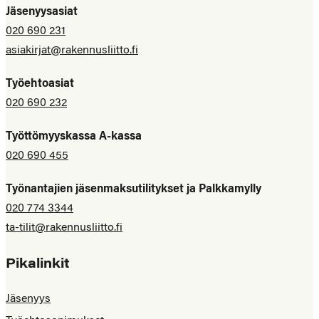
Jäsenyysasiat
020 690 231
asiakirjat@rakennusliitto.fi
Työehtoasiat
020 690 232
Työttömyyskassa A-kassa
020 690 455
Työnantajien jäsenmaksutilitykset ja Palkkamylly
020 774 3344
ta-tilit@rakennusliitto.fi
Pikalinkit
Jäsenyys