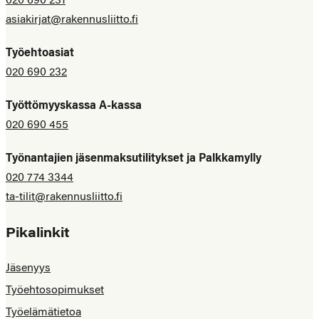
020 690 231
asiakirjat@rakennusliitto.fi
Työehtoasiat
020 690 232
Työttömyyskassa A-kassa
020 690 455
Työnantajien jäsenmaksutilitykset ja Palkkamylly
020 774 3344
ta-tilit@rakennusliitto.fi
Pikalinkit
Jäsenyys
Työehtosopimukset
Työelämätietoa