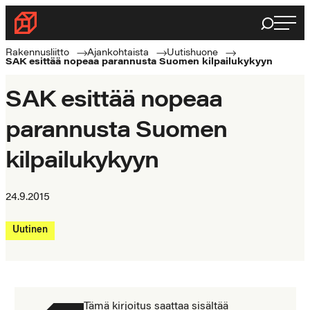
Siirry
Haku
Rakennusliitto
suoraan
Rakennusalan
sisältöön
Rakennusliitto
Ajankohtaista
Uutishuone
SAK esittää nopeaa parannusta Suomen kilpailukykyyn
ammattilaisten
puolella
SAK esittää nopeaa
parannusta Suomen
kilpailukykyyn
24.9.2015
Uutinen
Tämä kirjoitus saattaa sisältää