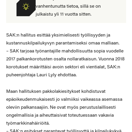
vanhentunutta tietoa, sillä se on
julkaistu yli 11 vuotta sitten.
SAK:n hallitus esittää yksimielisesti työllisyyden ja
kustannuskilpailukyvyn parantamiseksi omaa malliaan.
– SAK tarjoaa työnantajille mahdollisuutta sopia vuodelle
2017 palkankorotusten osalta nollaratkaisun. Vuonna 2018
korotukset määrittäisi avoin sektori eli vientialat, SAK:n
puheenjohtaja Lauri Lyly ehdottaa.
Maan hallituksen pakkolakiesitykset kohdistuvat
epäoikeudenmukaisesti jo valmiiksi vaikeassa asemassa
oleviin palkansaajiin. Ne ovat myös perustuslaillisesti
ongelmallisia ja aiheuttaisivat toteutuessaan vakavia
työmarkkinahäiriöitä.
– SAK:n esitykset parantavat työllisyyttä ja kilpailukykyä