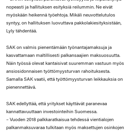
nopeasti ja hallituksen esityksiä reilummin. Ne eivät
myöskään heikennä työehtoja. Mikäli neuvottelutulos
syntyy, on hallituksen luovuttava pakkolakiesityksistään,
Lyly tähdentää.
SAK on valmis pienentämään työnantajamaksuja ja
kasvattamaan maltillisesti palkansaajien maksuosuutta.
Näin työssä olevat kantaisivat suuremman vastuun myös
ansiosidonnaisen työttömyysturvan rahoituksesta.
Samalla SAK vaatii, että työttömyysturvan leikkauksia on
pienennettävä.
SAK edellyttää, että yritykset käyttävät paranevaa
kannattavuuttaan investointeihin Suomessa.
– Vuoden 2018 palkkaratkaisua tehdessä vientialojen
palkanmaksuvaraa tulkitaan myös maksettujen osinkojen