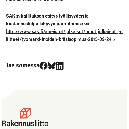
harmaan talouden torjuntaan.
SAK:n hallituksen esitys työllisyyden ja
kustannuskilpailukyvyn parantamiseksi:
http://www.sak.fi/aineistot/julkaisut/muut-julkaisut-ja-
liitteet/tyomarkkinoiden-kriisisopimus-2015-09-24
Jaa Facebookissa
Jaa Blueskyssa
Jaa LinkedIn:ssä
Jaa somessa