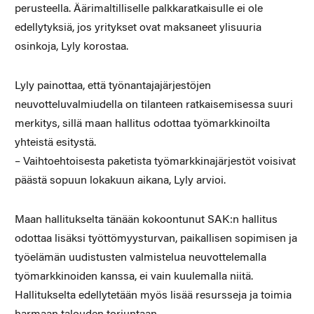
perusteella. Äärimaltilliselle palkkaratkaisulle ei ole
edellytyksiä, jos yritykset ovat maksaneet ylisuuria
osinkoja, Lyly korostaa.
Lyly painottaa, että työnantajajärjestöjen
neuvotteluvalmiudella on tilanteen ratkaisemisessa suuri
merkitys, sillä maan hallitus odottaa työmarkkinoilta
yhteistä esitystä.
– Vaihtoehtoisesta paketista työmarkkinajärjestöt voisivat
päästä sopuun lokakuun aikana, Lyly arvioi.
Maan hallitukselta tänään kokoontunut SAK:n hallitus
odottaa lisäksi työttömyysturvan, paikallisen sopimisen ja
työelämän uudistusten valmistelua neuvottelemalla
työmarkkinoiden kanssa, ei vain kuulemalla niitä.
Hallitukselta edellytetään myös lisää resursseja ja toimia