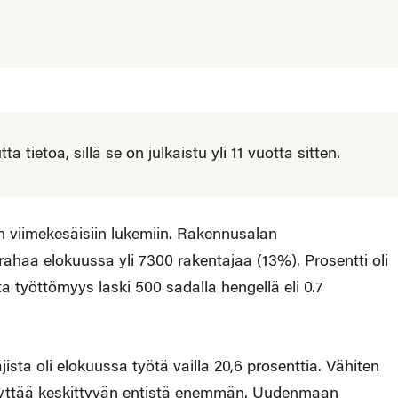
 tietoa, sillä se on julkaistu yli 11 vuotta sitten.
n viimekesäisiin lukemiin. Rakennusalan
ahaa elokuussa yli 7300 rakentajaa (13%). Prosentti oli
työttömyys laski 500 sadalla hengellä eli 0.7
sta oli elokuussa työtä vailla 20,6 prosenttia. Vähiten
äyttää keskittyvän entistä enemmän. Uudenmaan