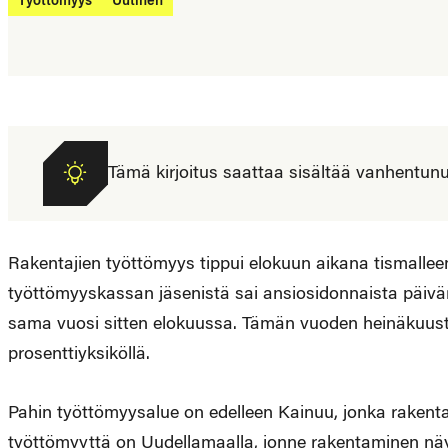
Työttömyys
Uutinen
Tämä kirjoitus saattaa sisältää vanhentunutta
Rakentajien työttömyys tippui elokuun aikana tismallee
työttömyyskassan jäsenistä sai ansiosidonnaista päivär
sama vuosi sitten elokuussa. Tämän vuoden heinäkuusta 
prosenttiyksiköllä.
Pahin työttömyysalue on edelleen Kainuu, jonka rakentaji
työttömyyttä on Uudellamaalla, jonne rakentaminen n