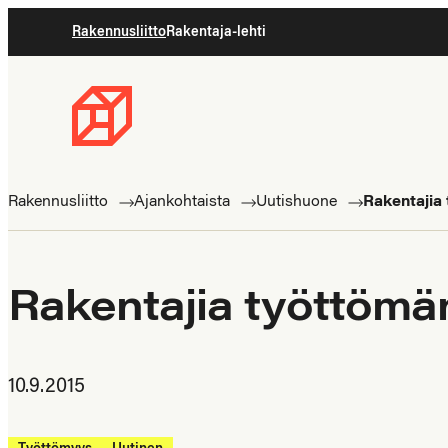
Siirry
Rakennusliitto
Rakentaja-lehti
suoraan
sisältöön
Rakennusliitto
Rakennusalan
ammattilaisten
Rakennusliitto
Ajankohtaista
Uutishuone
Rakentajia
puolella
Rakentajia työttömä
10.9.2015