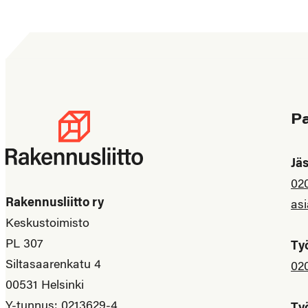
P
Jä
02
Rakennusliitto ry
asi
Keskustoimisto
PL 307
Ty
Siltasaarenkatu 4
02
00531 Helsinki
Y-tunnus: 0213629-4