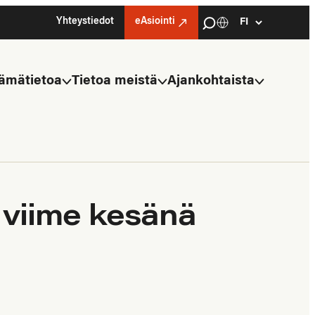
Haku
Yhteystiedot
eAsiointi
Kielivalinta
Select
language
ämätietoa
Tietoa meistä
Ajankohtaista
 viime kesänä