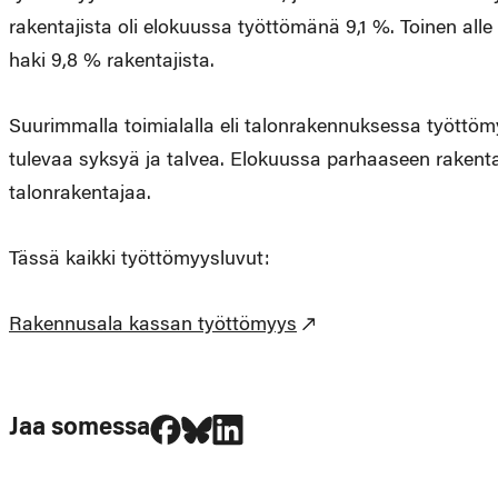
rakentajista oli elokuussa työttömänä 9,1 %. Toinen all
haki 9,8 % rakentajista.
Suurimmalla toimialalla eli talonrakennuksessa työttömy
tulevaa syksyä ja talvea. Elokuussa parhaaseen rakenta
talonrakentajaa.
Tässä kaikki työttömyysluvut:
Rakennusala kassan työttömyys
Jaa Facebookissa
Jaa Blueskyssa
Jaa LinkedIn:ssä
Jaa somessa