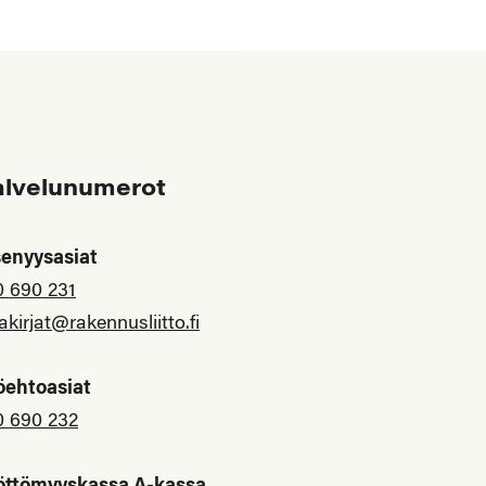
alvelunumerot
senyysasiat
0 690 231
akirjat@rakennusliitto.fi
öehtoasiat
0 690 232