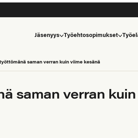
Jäsenyys
Työehtosopimukset
Työel
 työttömänä saman verran kuin viime kesänä
nä saman verran kuin