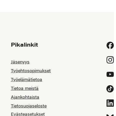
Pikalinkit
Fac
Inst
Jäsenyys
Työehtosopimukset
YouT
Työelämätietoa
Tietoa meistä
Tikt
Ajankohtaista
Link
Tietosuojaseloste
Evästeasetukset