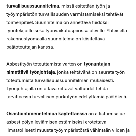
turvallisuussuunnitelma
, missä esitetään työn ja
työympäristön turvallisuuden varmistami­seksi tehtävät
toimenpiteet. Suunnitelma on annettava tiedoksi
työntekijöille sekä työnvaikutuspiirissä oleville. Yhteisellä
raken­nustyömaalla suunnitelma on käsiteltävä
päätoteuttajan kanssa.
Asbestityön toteuttamista varten on
työnantajan
nimettävä työnjohtaja
, jonka tehtävänä on seurata työn
toteutumista turval­lisuussuunnitelman mukaisesti.
Työnjohtajalla on oltava riittävät valtuudet tehdä
tarvittaessa turvallisen purkutyön edellyttämiä päätöksiä.
Osastointimenetelmää käytettäessä
on altistumisalue
asbesti­pölyn leviämisen estämiseksi erotettava
ilmastollisesti muusta työympäristöstä vähintään viiden ja