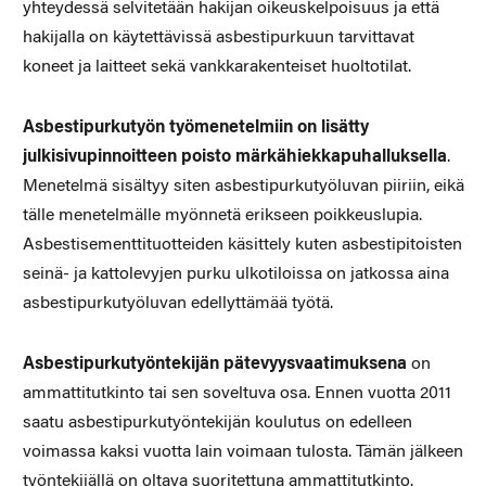
yhteydessä selvitetään hakijan oikeuskelpoisuus ja että
hakijalla on käytettävissä asbestipurkuun tarvittavat
koneet ja laitteet sekä vankkarakenteiset huoltotilat.
Asbestipurkutyön työmenetelmiin on lisätty
julkisivupinnoitteen poisto märkähiekkapuhalluksella
.
Menetelmä sisältyy siten asbes­tipurkutyöluvan piiriin, eikä
tälle menetelmälle myönnetä erikseen poikkeuslupia.
Asbestisementtituotteiden käsittely kuten asbesti­pitoisten
seinä- ja kattolevyjen purku ulkotiloissa on jatkossa aina
asbestipurkutyöluvan edellyttämää työtä.
Asbestipurkutyöntekijän pätevyysvaatimuksena
on
ammattitutkinto tai sen soveltuva osa. Ennen vuotta 2011
saatu asbestipurkutyön­tekijän koulutus on edelleen
voimassa kaksi vuotta lain voimaan tulosta. Tämän jälkeen
työntekijällä on oltava suoritettuna ammat­titutkinto.