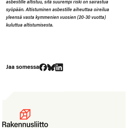
asbestille altistuu, sitä suurempi riski on sairastua
syöpään. Altistuminen asbestille aiheuttaa oireilua
yleensä vasta kymmenien vuosien (20-30 vuotta)
kuluttua altistumisesta.
Jaa Facebookissa
Jaa Blueskyssa
Jaa LinkedIn:ssä
Jaa somessa