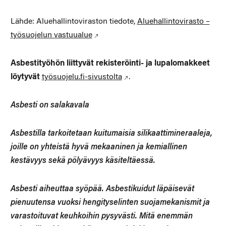
Lähde: Aluehallintoviraston tiedote,
Aluehallintovirasto –
työsuojelun vastuualue
Asbestityöhön liittyvät rekisteröinti- ja lupalomakkeet
löytyvät
työsuojelu.fi-sivustolta
.
Asbesti on salakavala
Asbestilla tarkoitetaan kuitumaisia silikaattimineraaleja,
joille on yhteistä hyvä mekaaninen ja kemiallinen
kestävyys sekä pölyävyys käsiteltäessä.
Asbesti aiheuttaa syöpää. Asbestikuidut läpäisevät
pienuutensa vuoksi hengityselinten suojamekanismit ja
varastoituvat keuhkoihin pysyvästi. Mitä enemmän