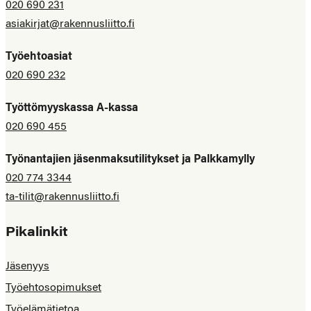
020 690 231
asiakirjat@rakennusliitto.fi
Työehtoasiat
020 690 232
Työttömyyskassa A-kassa
020 690 455
Työnantajien jäsenmaksutilitykset ja Palkkamylly
020 774 3344
ta-tilit@rakennusliitto.fi
Pikalinkit
Jäsenyys
Työehtosopimukset
Työelämätietoa