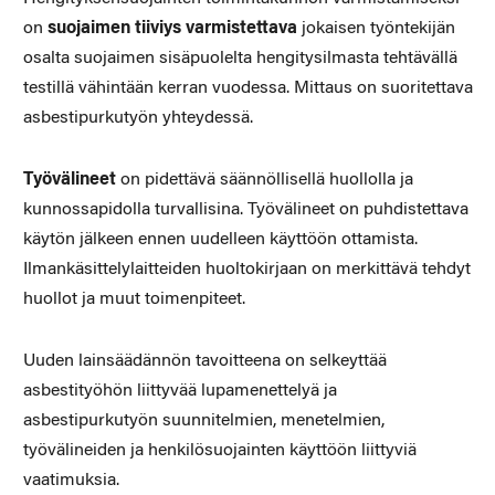
on
suo­jaimen tiiviys varmistettava
jokaisen työntekijän
osalta suojaimen sisäpuolelta hengitysilmasta tehtävällä
testillä vähintään kerran vuodessa. Mittaus on suoritettava
asbestipurkutyön yhteydessä.
Työvälineet
on pidettävä säännöllisellä huollolla ja
kunnossapidol­la turvallisina. Työvälineet on puhdistettava
käytön jälkeen ennen uudelleen käyttöön ottamista.
Ilmankäsittelylaitteiden huoltokirjaan on merkittävä tehdyt
huollot ja muut toimenpiteet.
Uuden lainsäädännön tavoitteena on selkeyttää
asbestityöhön liittyvää lupamenettelyä ja
asbestipurkutyön suunnitelmien, menetelmien,
työvälineiden ja henkilösuojainten käyttöön liittyviä
vaatimuksia.