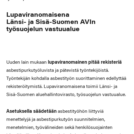
Lupaviranomaisena
Länsi- ja Sisä-Suomen AVIn
työsuojelun vastuualue
Uuden lain mukaan
lupaviranomainen pitää rekisteriä
asbestipurku­työluvista ja pätevistä työntekijöistä.
Työntekijän kohdalla asbesti­työn suorittaminen edellyttää
rekisteröitymistä. Lupaviranomaisena toimii Länsi- ja
Sisä-Suomen aluehallintovirasto, työsuojelun vastuualue.
Asetuksella säädetään
asbestityöhön liittyviä
menettelyjä ja asbes­tipurkutyön suunnitelmien,
menetelmien, työvälineiden sekä hen­kilösuojainten