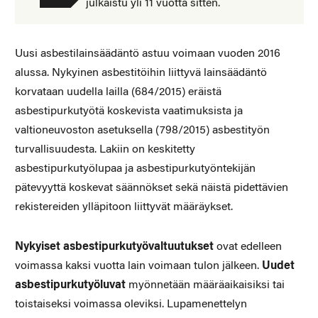
julkaistu yli 11 vuotta sitten.
Uusi asbestilainsäädäntö astuu voimaan vuoden 2016
alussa. Nykyinen asbestitöihin liittyvä lainsäädäntö
korvataan uudella lailla (684/2015) eräistä
asbestipurkutyötä koskevista vaatimuksista ja
valtioneuvoston asetuksella (798/2015) asbestityön
turvallisuudes­ta. Lakiin on keskitetty
asbestipurkutyölupaa ja asbestipurkutyön­tekijän
pätevyyttä koskevat säännökset sekä näistä pidettävien
rekistereiden ylläpitoon liittyvät määräykset.
Nykyiset asbestipurkutyövaltuutukset
ovat edelleen
voimassa kaksi vuotta lain voimaan tulon jälkeen.
Uudet
asbestipurkutyöluvat
myönnetään määräaikaisiksi tai
toistaiseksi voimassa oleviksi. Lupamenettelyn