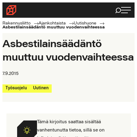
Siirry
Haku
Rakennusliitto
suoraan
Rakennusalan
sisältöön
Rakennusliitto
Ajankohtaista
Uutishuone
Asbestilainsäädäntö muuttuu vuodenvaihteessa
ammattilaisten
puolella
Asbestilainsäädäntö
muuttuu vuodenvaihteessa
7.9.2015
Työsuojelu
Uutinen
Tämä kirjoitus saattaa sisältää
vanhentunutta tietoa, sillä se on