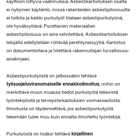
käyttöön liittyviä vaatimuksia. Asbestikartoituksen osalta
ei nykyinen käytäntö, missä rakenteiden asbestipitoisuutta
ei tutkita ja kaikki purkutyöt tilataan asbestipurkutyönä,
ole hyväksyt­tävä. Purettavien materiaalien
asbestipitoisuus on aina selvitettävä. Asbestikartoituksen
tekijältä edellytetään riittävää perehtyneisyyttä. Kartoitus
on dokumentoitava ja liitettävä rakennuttajan turvallisuus­
asiakirjaan.
Asbestipurkutyöstä on jatkossakin tehtävä
työsuojeluviranomaiselle ennakkoilmoitus
, mihin on
merkittävä muun muassa tiedot purku­työtä tekevistä
työntekijöistä ja terveystarkastuksien voimassaolos­ta.
Ilmoitusta on täydennettävä, jos asbestipurkutyötä
tekemään tulee muu kuin ennalta ilmoitettu työntekijä.
Purkutyöstä on lisäksi tehtävä
kirjallinen