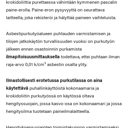
krokidoliittia purettaessa vähintään kymmenen pascalin
paine-erolla. Paine-eron pysy­vyyttä on seurattava
laitteella, joka rekisteröi ja hälyttää paineen vaihteluista.
Asbestipurkutyöalueen puhtauden varmistamisen ja
tilojen jatkokäytön turvallisuuden vuoksi on purkutyön
jälkeen ennen osastoinnin purkamista
ilmapitoisuusmittauksella
todettava, ettei puhtaan ilman
raja-arvo 0,01 k/cm³ asbestin osalta ylity.
Ilmastollisesti erotetussa purkutilassa on aina
käytettävä
puhallin­käyttöistä kokonaamaria ja
krokidoliitin purkutyössä on käytössä oltava
hengityssuojain, jossa kasvo-osa on kokonaamari ja jossa
hengitysilma tuotetaan paineilmalaitteella.
Hengityksensuojainten toimintakunnon varmistamiseksi