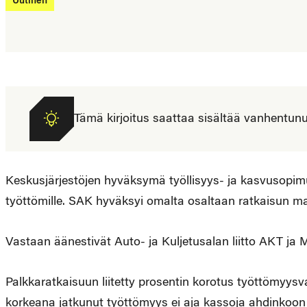
Uutinen
Tämä kirjoitus saattaa sisältää vanhentunutta
Keskusjärjestöjen hyväksymä työllisyys- ja kasvusopim
työttömille. SAK hyväksyi omalta osaltaan ratkaisun 
Vastaan äänestivät Auto- ja Kuljetusalan liitto AKT ja 
Palkkaratkaisuun liitetty prosentin korotus työttömyys
korkeana jatkunut työttömyys ei aja kassoja ahdinkoon j