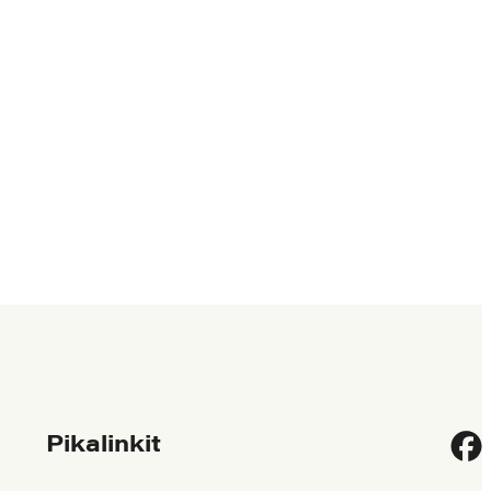
Pikalinkit
Fac