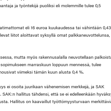
ja ja työntekijä puoliksi eli molemmille tulee 0,5
timattomat eli 16 euroa kuukaudessa tai vähintään 0,43
vat liitot aloittavat syksyllä omat palkkaneuvottelunsa,
sessa, mutta myös rakennusalalla neuvotellaan palkoist
än sopimukseen marraskuun loppuun mennessä, tulee
nousivat viimeksi tämän kuun alusta 0,4 %.
myys ei osoita juurikaan vähenemisen merkkejä, ja SAK
AK:n hallitus tähdensi, että se ei edelleenkään hyväks
ta. Hallitus on kaavaillut työttömyysturvaan merkittävi