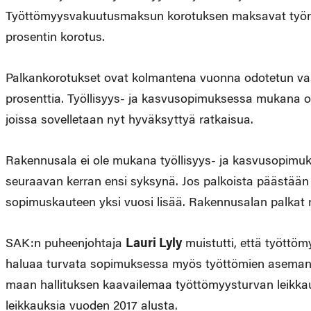
Työttömyysvakuutusmaksun korotuksen maksavat työnanta
prosentin korotus.
Palkankorotukset ovat kolmantena vuonna odotetun vaa
prosenttia. Työllisyys- ja kasvusopimuksessa mukana ole
joissa sovelletaan nyt hyväksyttyä ratkaisua.
Rakennusala ei ole mukana työllisyys- ja kasvusopimuk
seuraavan kerran ensi syksynä. Jos palkoista päästä
sopimuskauteen yksi vuosi lisää. Rakennusalan palkat 
SAK:n puheenjohtaja
Lauri Lyly
muistutti, että työttö
haluaa turvata sopimuksessa myös työttömien aseman. S
maan hallituksen kaavailemaa työttömyysturvan leikkaus
leikkauksia vuoden 2017 alusta.