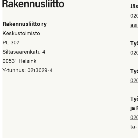
Jä
02
Rakennusliitto ry
asi
Keskustoimisto
PL 307
Ty
Siltasaarenkatu 4
02
00531 Helsinki
Y-tunnus: 0213629-4
Ty
02
Ty
ja
02
ta-