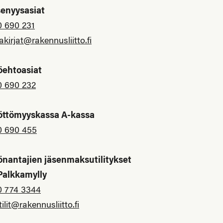
senyysasiat
0 690 231
akirjat@rakennusliitto.fi
öehtoasiat
0 690 232
öttömyyskassa A-kassa
0 690 455
önantajien jäsenmaksutilitykset
 Palkkamylly
0 774 3344
tilit@rakennusliitto.fi