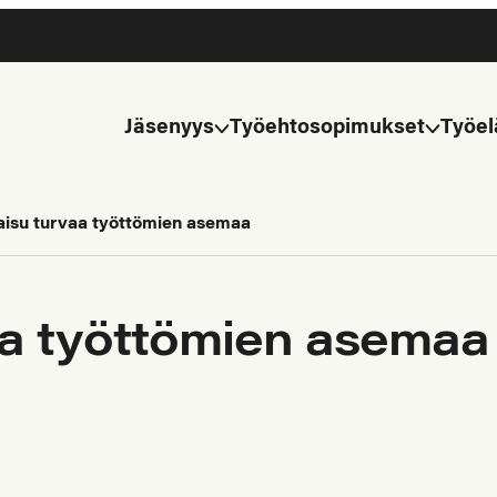
Jäsenyys
Työehtosopimukset
Työel
aisu turvaa työttömien asemaa
aa työttömien asemaa