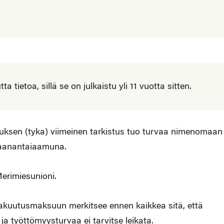
 tietoa, sillä se on julkaistu yli 11 vuotta sitten.
uksen (tyka) viimeinen tarkistus tuo turvaa nimenomaan
maanantaiaamuna.
Merimiesunioni.
vakuutusmaksuun merkitsee ennen kaikkea sitä, että
a työttömyysturvaa ei tarvitse leikata.