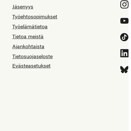
Inst
Jäsenyys
Työehtosopimukset
YouT
Työelämätietoa
Tietoa meistä
Tikt
Ajankohtaista
Link
Tietosuojaseloste
Evästeasetukset
Blue