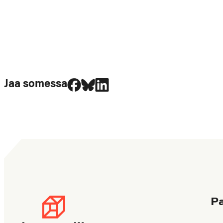
Jaa Facebookissa
Jaa Blueskyssa
Jaa LinkedIn:ssä
Jaa somessa
P