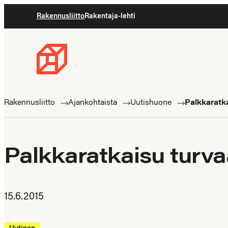
Siirry
Rakennusliitto
Rakentaja-lehti
suoraan
sisältöön
Rakennusliitto
Rakennusalan
ammattilaisten
Rakennusliitto
Ajankohtaista
Uutishuone
Palkkaratk
puolella
Palkkaratkaisu turv
15.6.2015