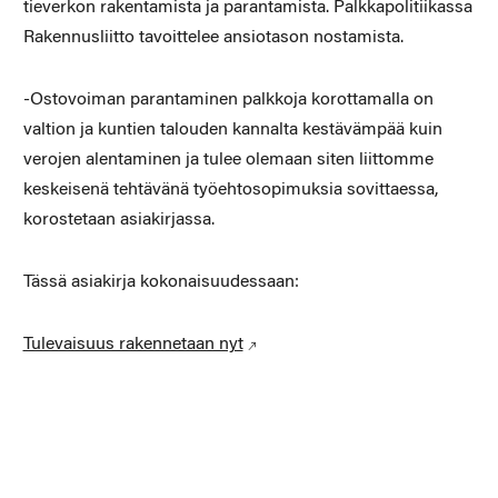
tieverkon rakentamista ja parantamista. Palkkapolitiikassa
Rakennusliitto tavoittelee ansiotason nostamista.
-Ostovoiman parantaminen palkkoja korottamalla on
valtion ja kuntien talouden kan­nalta kestävämpää kuin
verojen alentaminen ja tulee olemaan siten liittomme
keskei­senä tehtävänä työehtosopimuksia sovittaessa,
korostetaan asiakirjassa.
Tässä asiakirja kokonaisuudessaan:
Tulevaisuus rakennetaan nyt