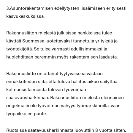
3.Asuntorakentamisen edellytysten lisäämiseen erityisesti
kasvukeskuksissa.
Rakennusliiton mielestä julkisissa hankkeissa tulee
käyttää Suomessa luotettavaksi tunnettuja yrityksiä ja
työntekijöitä. Se tulee varmasti edullisimmaksi ja
huolehditaan paremmin myös rakentamisen laadusta.
Rakennusliitto on ottanut tyytyväisenä vastaan
ennakkotiedon siitä, että tuleva hallitus aikoo säilyttää
kolmansista maista tulevan työvoiman
saatavuusharkinnan. Rakennusliiton mielestä olennainen
ongelma ei ole työvoiman vähyys työmarkkinoilla, vaan
työpaikkojen puute.
Ruotsissa saatavuusharkinnasta luovuttiin 8 vuotta sitten.