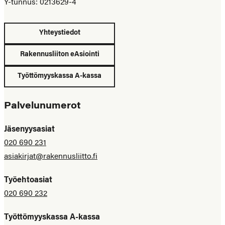
Y-tunnus: 0213629-4
Yhteystiedot
Rakennusliiton eAsiointi
Työttömyyskassa A-kassa
Palvelunumerot
Jäsenyysasiat
020 690 231
asiakirjat@rakennusliitto.fi
Työehtoasiat
020 690 232
Työttömyyskassa A-kassa