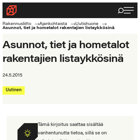
Siirry
Haku
Rakennusliitto
suoraan
Rakennusalan
sisältöön
Rakennusliitto
Ajankohtaista
Uutishuone
Asunnot, tiet ja hometalot rakentajien listaykkösinä
ammattilaisten
puolella
Asunnot, tiet ja hometalot
rakentajien listaykkösinä
24.5.2015
Uutinen
Tämä kirjoitus saattaa sisältää
vanhentunutta tietoa, sillä se on