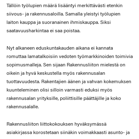
Tällöin työlupien määrä lisääntyi merkittävästi etenkin
siivous- ja rakennusaloilla. Samalla yleistyi työlupien
laiton kauppa ja suoranainen ihmiskauppa. Siksi
saatavuusharkintaa ei saa poistaa.
Nyt alkaneen eduskuntakauden aikana ei kannata
romuttaa lamatalkoisiin vedoten työmarkkinoiden toimivia
sopimusmalleja. Sen sijaan Rakennusliiton mielestä on
oikein ja hyvä keskustella myös rakennusalan
tuottavuudesta. Rakentajien äänen ja vahvan kokemuksen
kuunteleminen olisi silloin varmasti eduksi myös
rakennusalan yrityksille, poliittisille päättäjille ja koko
rakennusalalle.
Rakennusliiton liittokokouksen hyväksymässä
asiakirjassa korostetaan siinäkin voimakkaasti asunto- ja