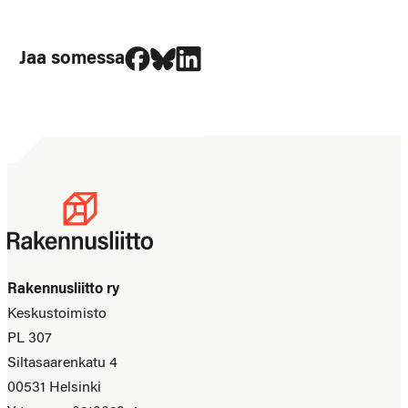
Jaa Facebookissa
Jaa Blueskyssa
Jaa LinkedIn:ssä
Jaa somessa
Rakennusliitto ry
Keskustoimisto
PL 307
Siltasaarenkatu 4
00531 Helsinki