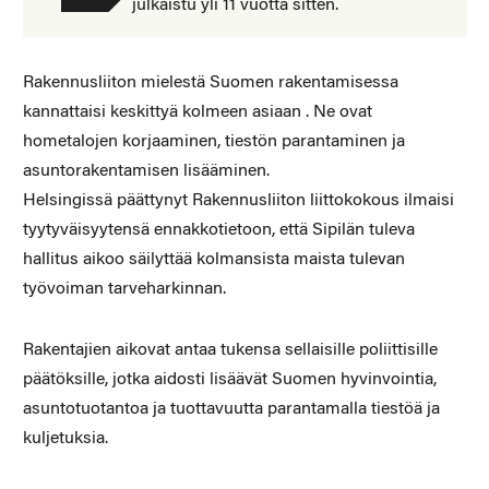
julkaistu yli 11 vuotta sitten.
Rakennusliiton mielestä Suomen rakentamisessa
kannattaisi keskittyä kolmeen asiaan . Ne ovat
hometalojen korjaaminen, tiestön parantaminen ja
asuntorakentamisen lisääminen.
Helsingissä päättynyt Rakennusliiton liittokokous ilmaisi
tyytyväisyytensä ennakkotietoon, että Sipilän tuleva
hallitus aikoo säilyttää kolmansista maista tulevan
työvoiman tarveharkinnan.
Rakentajien aikovat antaa tukensa sellaisille poliittisille
päätöksille, jotka aidosti lisäävät Suomen hyvinvointia,
asuntotuotantoa ja tuottavuutta parantamalla tiestöä ja
kuljetuksia.