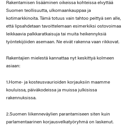
Rakentamisen lisääminen oikeissa kohteissa elvyttää
Suomen teollisuutta, ulkomaankauppaa ja
kotimarkkinoita. Tämä totuus vain tahtoo peittyä sen alle,
että lipsahdetaan tavoittelemaan esimerkiksi ostovoimaa
leikkaavia palkkaratkaisuja tai muita heikennyksiä
työntekijöiden asemaan. Ne eivät rakenna vaan rikkovat.
Rakentajien mielestä kannattaa nyt keskittyä kolmeen
asiaan:
1.Home- ja kosteusvaurioiden korjauksiin maamme
kouluissa, päiväkodeissa ja muissa julkisissa
rakennuksissa.
2.Suomen liikenneväylien parantamiseen siten kuin
parlamentaarinen korjausvelkatyöryhmä on laskenut.