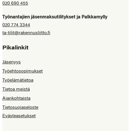
020 690 455
Työnantajien jäsenmaksutilitykset ja Palkkamylly
020 774 3344
ta-tilit@rakennusliitto.fi
Pikalinkit
Jäsenyys
Työehtosopimukset
Työelämätietoa
Tietoa meistä
Ajankohtaista
Tietosuojaseloste
Evästeasetukset