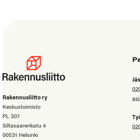
P
Jä
02
Rakennusliitto ry
asi
Keskustoimisto
PL 307
Ty
Siltasaarenkatu 4
02
00531 Helsinki