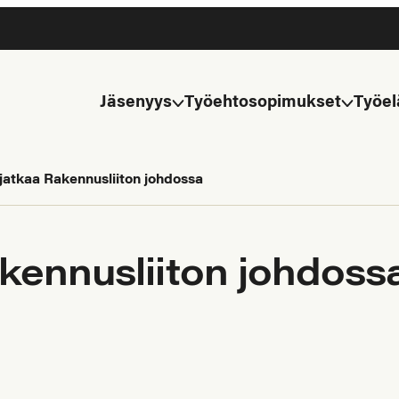
Jäsenyys
Työehtosopimukset
Työel
jatkaa Rakennusliiton johdossa
kennusliiton johdoss