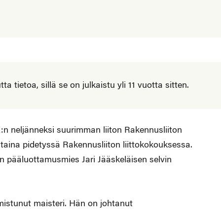
 tietoa, sillä se on julkaistu yli 11 vuotta sitten.
K:n neljänneksi suurimman liiton Rakennusliiton
taina pidetyssä Rakennusliiton liittokokouksessa.
n pääluottamusmies Jari Jääskeläisen selvin
mistunut maisteri. Hän on johtanut