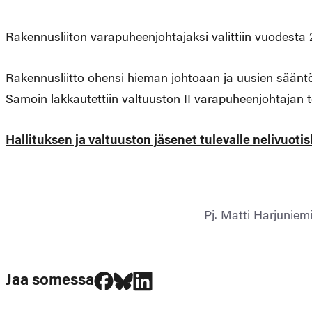
Rakennusliiton varapuheenjohtajaksi valittiin vuodesta 
Rakennusliitto ohensi hieman johtoaan ja uusien sääntöj
Samoin lakkautettiin valtuuston II varapuheenjohtajan 
Hallituksen ja valtuuston jäsenet tulevalle nelivuoti
Pj. Matti Harjuniemi
Jaa Facebookissa
Jaa Blueskyssa
Jaa LinkedIn:ssä
Jaa somessa