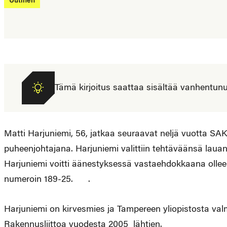
Uutinen
Tämä kirjoitus saattaa sisältää vanhentunutta
Matti Harjuniemi, 56, jatkaa seuraavat neljä vuotta SA
puheenjohtajana. Harjuniemi valittiin tehtäväänsä lauan
Harjuniemi voitti äänestyksessä vastaehdokkaana ollee
numeroin 189-25. .
Harjuniemi on kirvesmies ja Tampereen yliopistosta val
Rakennusliittoa vuodesta 2005 lähtien.