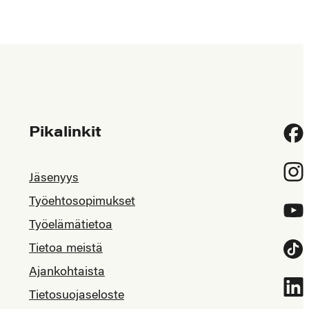
Pikalinkit
Fac
Inst
Jäsenyys
Työehtosopimukset
YouT
Työelämätietoa
Tietoa meistä
Tikt
Ajankohtaista
Link
Tietosuojaseloste