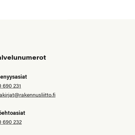
alvelunumerot
senyysasiat
0 690 231
akirjat@rakennusliitto.fi
öehtoasiat
0 690 232