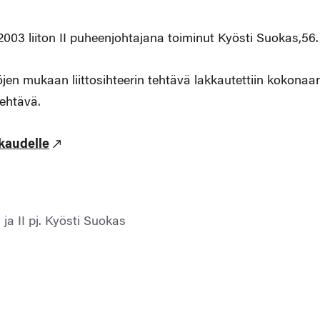
2003 liiton II puheenjohtajana toiminut Kyösti Suokas,56.
en mukaan liittosihteerin tehtävä lakkautettiin kokonaan
tehtävä.
skaudelle
 ja II pj. Kyösti Suokas