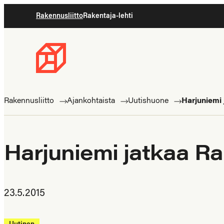
Siirry
Rakennusliitto
Rakentaja-lehti
suoraan
sisältöön
Rakennusliitto
Rakennusalan
ammattilaisten
Rakennusliitto
Ajankohtaista
Uutishuone
Harjuniemi 
puolella
Harjuniemi jatkaa Ra
23.5.2015