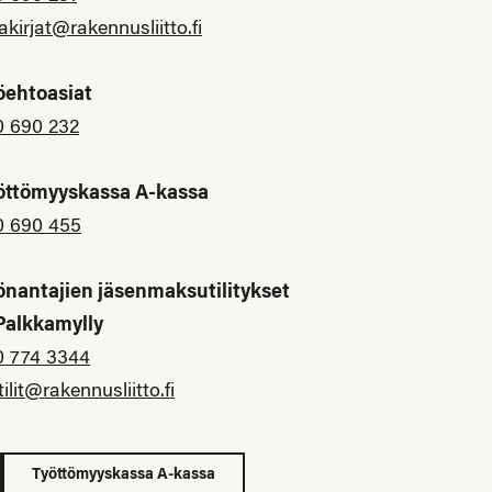
akirjat@rakennusliitto.fi
öehtoasiat
0 690 232
öttömyyskassa A-kassa
0 690 455
önantajien jäsenmaksutilitykset
 Palkkamylly
0 774 3344
tilit@rakennusliitto.fi
Työttömyyskassa A-kassa