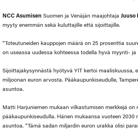
NCC Asumisen
Suomen ja Venäjän maajohtaja
Juuso 
myyty enemmän sekä kuluttajille että sijoittajille.
”Toteutuneiden kauppojen määrä on 25 prosenttia suure
on useassa uudessa kohteessa todella hyvä myynti- ja 
Sijoittajakysynnästä hyötyvä YIT kertoi maaliskuussa, 
miljoonan euron arvosta. Pääkaupunkiseudulle, Tamperee
asuntoa.
Matti Harjuniemen mukaan vilkastumisen merkkejä on n
pääkaupunkiseudulla. Hänen mukaansa vuoteen 2030 me
asuntoa. ”Tämä sadan miljardin euron urakka olisi parast