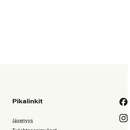
Pikalinkit
Fac
Inst
Jäsenyys