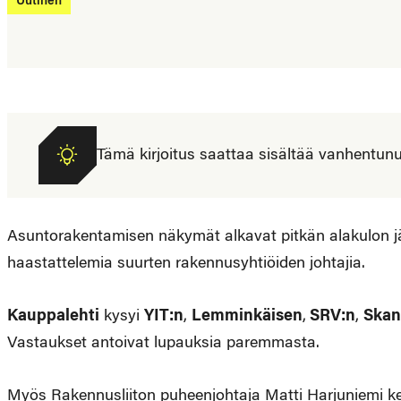
Uutinen
Tämä kirjoitus saattaa sisältää vanhentunutta
Asuntorakentamisen näkymät alkavat pitkän alakulon jä
haastattelemia suurten rakennusyhtiöiden johtajia.
Kauppalehti
kysyi
YIT:n
,
Lemminkäisen
,
SRV:n
,
Skan
Vastaukset antoivat lupauksia paremmasta.
Myös Rakennusliiton puheenjohtaja Matti Harjuniemi kert