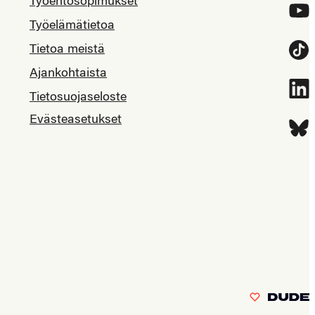
Työehtosopimukset
YouT
Työelämätietoa
Tietoa meistä
Tikt
Ajankohtaista
Link
Tietosuojaseloste
Evästeasetukset
Blue