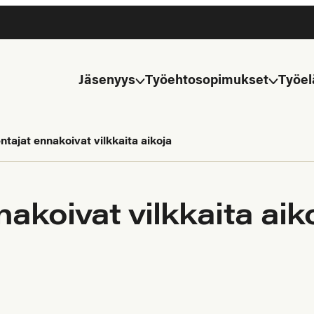
Jäsenyys
Työehtosopimukset
Työel
ntajat ennakoivat vilkkaita aikoja
akoivat vilkkaita aik