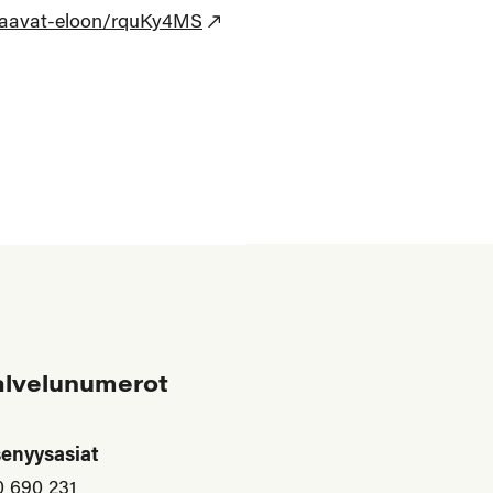
eraavat-eloon/rquKy4MS
alvelunumerot
senyysasiat
0 690 231