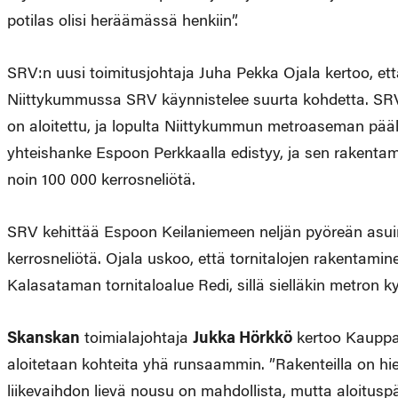
potilas olisi heräämässä henkiin”.
SRV:n uusi toimitusjohtaja Juha Pekka Ojala kertoo, ett
Niittykummussa SRV käynnistelee suurta kohdetta. SR
on aloitettu, ja lopulta Niittykummun metroaseman pää
yhteishanke Espoon Perkkaalla edistyy, ja sen rakentam
noin 100 000 kerrosneliötä.
SRV kehittää Espoon Keilaniemeen neljän pyöreän asuint
kerrosneliötä. Ojala uskoo, että tornitalojen rakentam
Kalasataman tornitaloalue Redi, sillä sielläkin metron 
Skanskan
toimialajohtaja
Jukka Hörkkö
kertoo Kauppale
aloitetaan kohteita yhä runsaammin. ”Rakenteilla on 
liikevaihdon lievä nousu on mahdollista, mutta aloitus