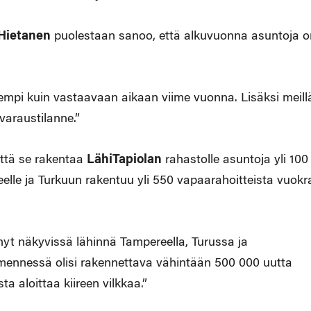
Hietanen
puolestaan sanoo, että alkuvuonna asuntoja o
mpi kuin vastaavaan aikaan viime vuonna. Lisäksi meill
varaustilanne.”
että se rakentaa
LähiTapiolan
rahastolle asuntoja yli 100
lle ja Turkuun rakentuu yli 550 vapaarahoitteista vuokr
yt näkyvissä lähinnä Tampereella, Turussa ja
nnessä olisi rakennettava vähintään 500 000 uutta
a aloittaa kiireen vilkkaa.”