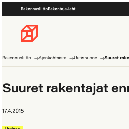
Siirry
Rakennusliitto
Rakentaja-lehti
suoraan
sisältöön
Rakennusliitto
Rakennusalan
ammattilaisten
Rakennusliitto
Ajankohtaista
Uutishuone
Suuret rake
puolella
Suuret rakentajat enn
17.4.2015