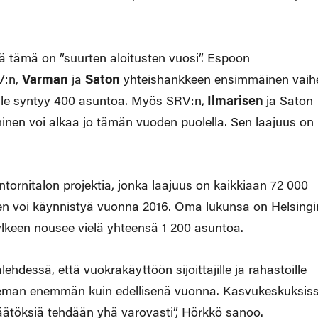
ä tämä on ”suurten aloitusten vuosi”. Espoon
V:n,
Varman
ja
Saton
yhteishankkeen ensimmäinen vaih
lle syntyy 400 asuntoa. Myös SRV:n,
Ilmarisen
ja Saton
inen voi alkaa jo tämän vuoden puolella. Sen laajuus on
ornitalon projektia, jonka laajuus on kaikkiaan 72 000
inen voi käynnistyä vuonna 2016. Oma lukunsa on Helsingi
kylkeen nousee vielä yhteensä 1 200 asuntoa.
hdessä, että vuokrakäyttöön sijoittajille ja rahastoille
hieman enemmän kuin edellisenä vuonna. Kasvukeskuksis
päätöksiä tehdään yhä varovasti”, Hörkkö sanoo.