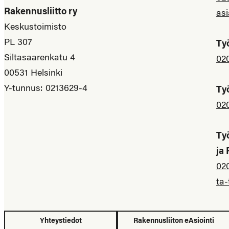
Rakennusliitto ry
asi
Keskustoimisto
PL 307
Ty
Siltasaarenkatu 4
02
00531 Helsinki
Y-tunnus: 0213629-4
Ty
02
Ty
ja
02
ta-
Yhteystiedot
Rakennusliiton eAsiointi