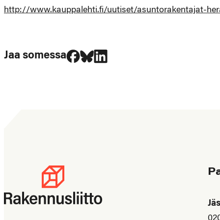
http://www.kauppalehti.fi/uutiset/asuntorakentajat-h
Jaa Facebookissa
Jaa Blueskyssa
Jaa LinkedIn:ssä
Jaa somessa
P
Jä
02