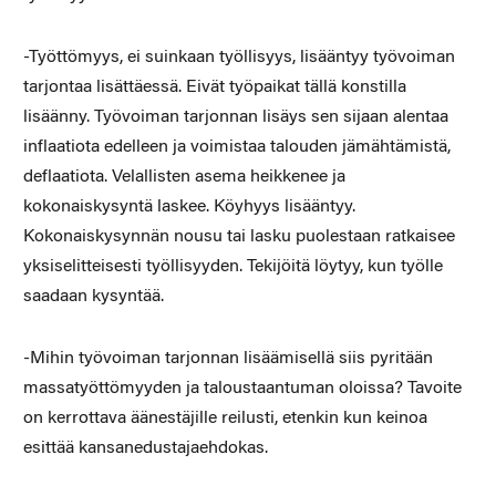
-Työttömyys, ei suinkaan työllisyys, lisääntyy työvoiman
tarjontaa lisättäessä. Eivät työpaikat tällä konstilla
lisäänny. Työvoiman tarjonnan lisäys sen sijaan alentaa
inflaatiota edelleen ja voimistaa talouden jämähtämistä,
deflaatiota. Velallisten asema heikkenee ja
kokonaiskysyntä laskee. Köyhyys lisääntyy.
Kokonaiskysynnän nousu tai lasku puolestaan ratkaisee
yksiselitteisesti työllisyyden. Tekijöitä löytyy, kun työlle
saadaan kysyntää.
-Mihin työvoiman tarjonnan lisäämisellä siis pyritään
massatyöttömyyden ja taloustaantuman oloissa? Tavoite
on kerrottava äänestäjille reilusti, etenkin kun keinoa
esittää kansanedustajaehdokas.