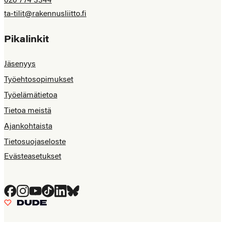
020 774 3344
ta-tilit@rakennusliitto.fi
Pikalinkit
Jäsenyys
Työehtosopimukset
Työelämätietoa
Tietoa meistä
Ajankohtaista
Tietosuojaseloste
Evästeasetukset
Facebook
Instagram
YouTube
Tiktok
LinkedIn
Bluesky