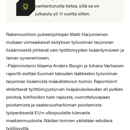
vanhentunutta tietoa, sillä se on
julkaistu yli 11 vuotta sitten.
Rakennusliiton puheenjohtajan Matti Harjuniemen
mukaan viimeaikaiset esityksen työvoiman tarjonnan
lisäämisestä johtavat vain työttömyyden lisääntymiseen ja
laman syvenemiseen.
-Pääministerin tilaama Anders Borgin ja Juhana Vartiaisen
raportti esittää Suomen talouden lääkkeeksi työvoiman
tarjonnan lisäämistä määrätietoisin toimin. Raportöörit
ehdottavat työttömyysturvan lisäpäiväoikeuden eli putken
poistoa, kotihoidon tuen rajausta, vuorotteluvapaan
poistamista ja saatavuusharkinnan poistamista
työperäisestä EU:n ulkopuolelta tulevasta
maahanmuutosta. Näiden toimien väitetään edistävä
työllisyyttä.