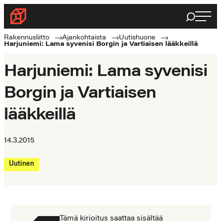
Siirry
Haku
Rakennusliitto
suoraan
Rakennusalan
sisältöön
Rakennusliitto
Ajankohtaista
Uutishuone
Harjuniemi: Lama syvenisi Borgin ja Vartiaisen lääkkeillä
ammattilaisten
puolella
Harjuniemi: Lama syvenisi
Borgin ja Vartiaisen
lääkkeillä
14.3.2015
Uutinen
Tämä kirjoitus saattaa sisältää