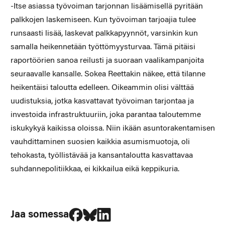
-Itse asiassa työvoiman tarjonnan lisäämisellä pyritään
palkkojen laskemiseen. Kun työvoiman tarjoajia tulee
runsaasti lisää, laskevat palkkapyynnöt, varsinkin kun
samalla heikennetään työttömyysturvaa. Tämä pitäisi
raportöörien sanoa reilusti ja suoraan vaalikampanjoita
seuraavalle kansalle. Sokea Reettakin näkee, että tilanne
heikentäisi taloutta edelleen. Oikeammin olisi välttää
uudistuksia, jotka kasvattavat työvoiman tarjontaa ja
investoida infrastruktuuriin, joka parantaa taloutemme
iskukykyä kaikissa oloissa. Niin ikään asuntorakentamisen
vauhdittaminen suosien kaikkia asumismuotoja, oli
tehokasta, työllistävää ja kansantaloutta kasvattavaa
suhdannepolitiikkaa, ei kikkailua eikä keppikuria.
Jaa Facebookissa
Jaa Blueskyssa
Jaa LinkedIn:ssä
Jaa somessa