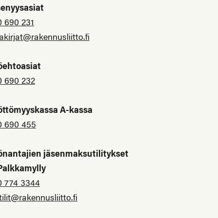
senyysasiat
0 690 231
akirjat@rakennusliitto.fi
öehtoasiat
0 690 232
öttömyyskassa A-kassa
0 690 455
önantajien jäsenmaksutilitykset
 Palkkamylly
0 774 3344
tilit@rakennusliitto.fi