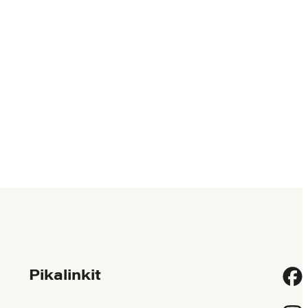
Pikalinkit
Fac