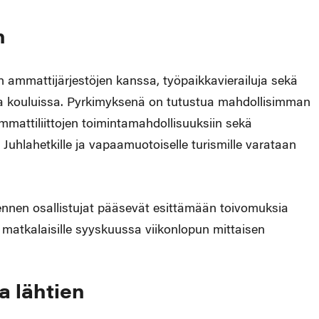
n
 ammattijärjestöjen kanssa, työpaikkavierailuja sekä
 ja kouluissa. Pyrkimyksenä on tutustua mahdollisimman
mmattiliittojen toimintamahdollisuuksiin sekä
hlahetkille ja vapaamuotoiselle turismille varataan
ennen osallistujat pääsevät esittämään toivomuksia
ä matkalaisille syyskuussa viikonlopun mittaisen
a lähtien