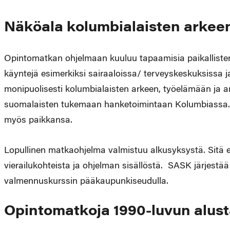
Näköala kolumbialaisten arkee
Opintomatkan ohjelmaan kuuluu tapaamisia paikallisten
käyntejä esimerkiksi sairaaloissa/ terveyskeskuksissa
monipuolisesti kolumbialaisten arkeen, työelämään ja a
suomalaisten tukemaan hanketoimintaan Kolumbiassa. Ju
myös paikkansa.
Lopullinen matkaohjelma valmistuu alkusyksystä. Sitä 
vierailukohteista ja ohjelman sisällöstä. SASK järjestä
valmennuskurssin pääkaupunkiseudulla.
Opintomatkoja 1990-luvun alust