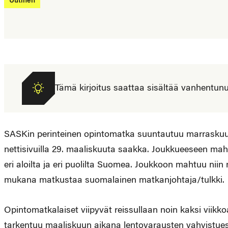
Uutinen
Tämä kirjoitus saattaa sisältää vanhentunutta
SASKin perinteinen opintomatka suuntautuu marrasku
nettisivuilla 29. maaliskuuta saakka. Joukkueeseen maht
eri aloilta ja eri puolilta Suomea. Joukkoon mahtuu niin
mukana matkustaa suomalainen matkanjohtaja/tulkki.
Opintomatkalaiset viipyvät reissullaan noin kaksi viikko
tarkentuu maaliskuun aikana lentovarausten vahvistue