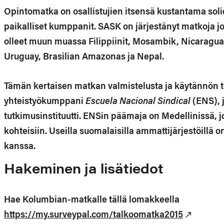
Opintomatka on osallistujien itsensä kustantama sol
paikalliset kumppanit. SASK on järjestänyt matkoja j
olleet muun muassa Filippiinit, Mosambik, Nicaragu
Uruguay, Brasilian Amazonas ja Nepal.
Tämän kertaisen matkan valmistelusta ja käytännön 
yhteistyökumppani
Escuela Nacional Sindical
(ENS), j
tutkimusinstituutti. ENSin päämaja on Medellinissä,
kohteisiin. Useilla suomalaisilla ammattijärjestöillä 
kanssa.
Hakeminen ja lisätiedot
Hae Kolumbian-matkalle tällä lomakkeella
https://my.surveypal.com/talkoomatka2015