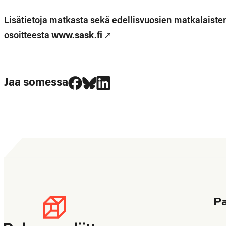
Lisätietoja matkasta sekä edellisvuosien matkalaiste
osoitteesta
www.sask.fi
Jaa Facebookissa
Jaa Blueskyssa
Jaa LinkedIn:ssä
Jaa somessa
P