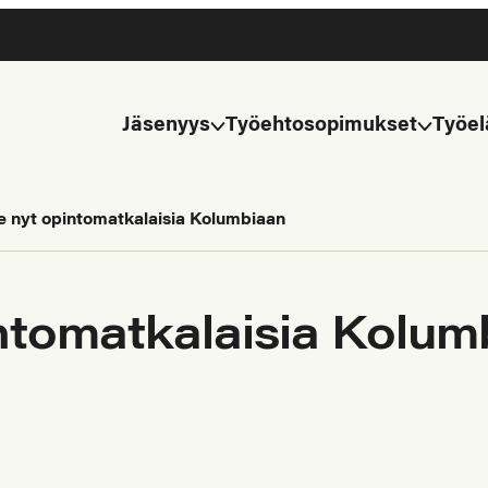
Jäsenyys
Työehtosopimukset
Työel
 nyt opintomatkalaisia Kolumbiaan
ntomatkalaisia Kolum