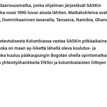
idaarisuusmatka, jonka ohjelman järjestävät SASKin
oka vuosi 1990-luvun alusta lähtien. Matkakohteina ova
a, Dominikaaninen tasavalta, Tansania, Namibia, Ghan
toteutuksesta Kolumbiassa vastaa SASKin pitkäaikain
oka on maan ay-liikettä lähellä oleva koulutus- ja
 joka kuuluu pääkaupungin Bogotan ohella opintomatk
on yhteistyöhankkeita ENSin ja kolumbialaisten liittojen