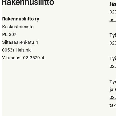
Jä
02
Rakennusliitto ry
asi
Keskustoimisto
PL 307
Ty
Siltasaarenkatu 4
02
00531 Helsinki
Y-tunnus: 0213629-4
Ty
02
Ty
ja
02
ta-