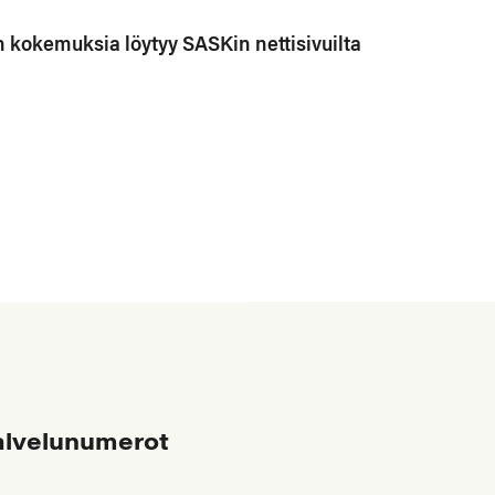
n kokemuksia löytyy SASKin nettisivuilta
alvelunumerot