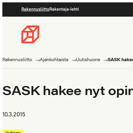
Siirry
Rakennusliitto
Rakentaja-lehti
suoraan
sisältöön
Rakennusliitto
Rakennusalan
ammattilaisten
Rakennusliitto
Ajankohtaista
Uutishuone
SASK hakee
puolella
SASK hakee nyt opi
10.3.2015