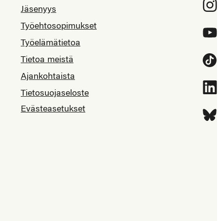
Inst
Jäsenyys
Työehtosopimukset
YouT
Työelämätietoa
Tietoa meistä
Tikt
Ajankohtaista
Link
Tietosuojaseloste
Evästeasetukset
Blue