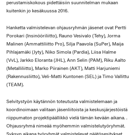
perustamiskokous pidettäisiin suunnitelman mukaan
kuitenkin jo kesäkuussa 2016.
Hanketta valmistelevan ohjausryhmän jäsenet ovat Pertti
Porokari (Insinööriliitto), Rauno Vesivalo (Tehy), Jorma
Malinen (Ammattiliitto Pro), Silja Paavola (SuPer), Maija
Pihlajamäki (Jyty), Niko Simola (Pardia), Liisa Halme
(VvL), Jarkko Eloranta (JHL), Ann Selin (PAM), Riku Aalto
(Metalliliitto), Marko Piirainen (AKT), Matti Harjuniemi
(Rakennusliitto), Veli-Matti Kuntonen (SEL) ja Timo Vallittu
(TEAM).
Selvitystyön käytännön toteutusta valmistelemaan ja
koordinoimaan valitaan jäsenliitoista ja keskusjärjestöistä
riippumaton projektipäällikkö vielä tämän kevään aikana. .
Ohjausryhmä nimeää myöhemmin valmistelutyöryhmät.
Syksyn aikana työryhmät valmistelevat päätösesitykset