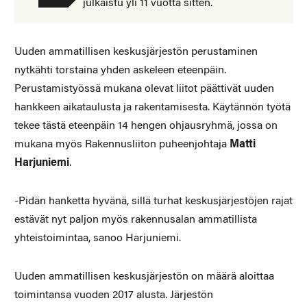
julkaistu yli 11 vuotta sitten.
Uuden ammatillisen keskusjärjestön perustaminen
nytkähti torstaina yhden askeleen eteenpäin.
Perustamistyössä mukana olevat liitot päättivät uuden
hankkeen aikataulusta ja rakentamisesta. Käytännön työtä
tekee tästä eteenpäin 14 hengen ohjausryhmä, jossa on
mukana myös Rakennusliiton puheenjohtaja
Matti
Harjuniemi
.
-Pidän hanketta hyvänä, sillä turhat keskusjärjestöjen rajat
estävät nyt paljon myös rakennusalan ammatillista
yhteistoimintaa, sanoo Harjuniemi.
Uuden ammatillisen keskusjärjestön on määrä aloittaa
toimintansa vuoden 2017 alusta. Järjestön