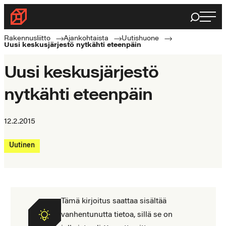
Siirry
Haku
Rakennusliitto
suoraan
Rakennusalan
sisältöön
Rakennusliitto
Ajankohtaista
Uutishuone
Uusi keskusjärjestö nytkähti eteenpäin
ammattilaisten
puolella
Uusi keskusjärjestö
nytkähti eteenpäin
12.2.2015
Uutinen
Tämä kirjoitus saattaa sisältää
vanhentunutta tietoa, sillä se on