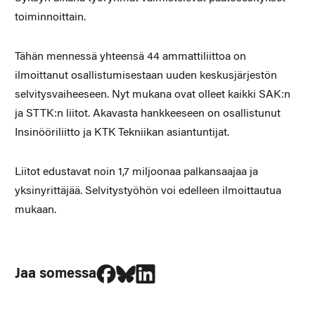
toiminnoittain.
Tähän mennessä yhteensä 44 ammattiliittoa on
ilmoittanut osallistumisestaan uuden keskusjärjestön
selvitysvaiheeseen. Nyt mukana ovat olleet kaikki SAK:n
ja STTK:n liitot. Akavasta hankkeeseen on osallistunut
Insinööriliitto ja KTK Tekniikan asiantuntijat.
Liitot edustavat noin 1,7 miljoonaa palkansaajaa ja
yksinyrittäjää. Selvitystyöhön voi edelleen ilmoittautua
mukaan.
Jaa Facebookissa
Jaa Blueskyssa
Jaa LinkedIn:ssä
Jaa somessa