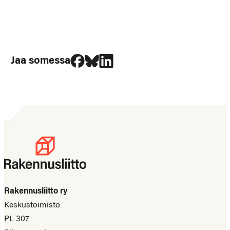
Jaa Facebookissa
Jaa Blueskyssa
Jaa LinkedIn:ssä
Jaa somessa
Rakennusliitto ry
Keskustoimisto
PL 307