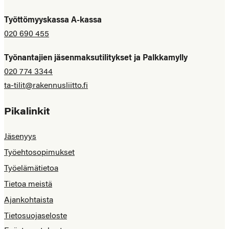
Työttömyyskassa A-kassa
020 690 455
Työnantajien jäsenmaksutilitykset ja Palkkamylly
020 774 3344
ta-tilit@rakennusliitto.fi
Pikalinkit
Jäsenyys
Työehtosopimukset
Työelämätietoa
Tietoa meistä
Ajankohtaista
Tietosuojaseloste