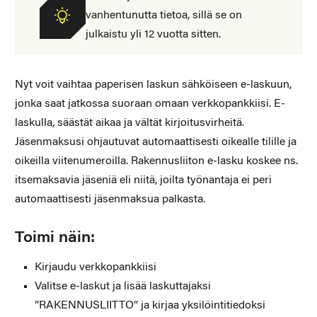
vanhentunutta tietoa, sillä se on
julkaistu yli 12 vuotta sitten.
Nyt voit vaihtaa paperisen laskun sähköiseen e-laskuun,
jonka saat jatkossa suoraan omaan verkkopankkiisi. E-
laskulla, säästät aikaa ja vältät kirjoitusvirheitä.
Jäsenmaksusi ohjautuvat automaattisesti oikealle tilille ja
oikeilla viitenumeroilla. Rakennusliiton e-lasku koskee ns.
itsemaksavia jäseniä eli niitä, joilta työnantaja ei peri
automaattisesti jäsenmaksua palkasta.
Toimi näin:
Kirjaudu verkkopankkiisi
Valitse e-laskut ja lisää laskuttajaksi
”RAKENNUSLIITTO” ja kirjaa yksilöintitiedoksi