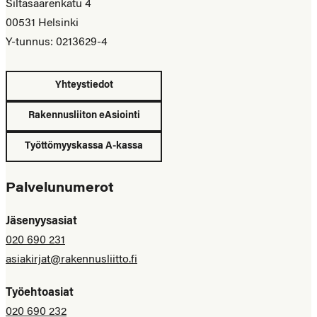
Siltasaarenkatu 4
00531 Helsinki
Y-tunnus: 0213629-4
Yhteystiedot
Rakennusliiton eAsiointi
Työttömyyskassa A-kassa
Palvelunumerot
Jäsenyysasiat
020 690 231
asiakirjat@rakennusliitto.fi
Työehtoasiat
020 690 232