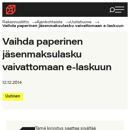
Siirry
Haku
Rakennusliitto
suoraan
Rakennusalan
sisältöön
Rakennusliitto
Ajankohtaista
Uutishuone
Vaihda paperinen jäsenmaksulasku vaivattomaan e-laskuun
ammattilaisten
puolella
Vaihda paperinen
jäsenmaksulasku
vaivattomaan e-laskuun
12.12.2014
Uutinen
Tämä kirjoitus saattaa sisältää