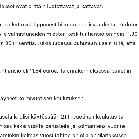
kset ovat erittäin luotettavat ja kattavat.
en palkat ovat tippuneet hieman edellisvuodesta. Pudotus
 Alle valmistuneiden miesten keskituntiansio on noin 11.30
on 99.11 senttiä. Julkisuudessa puhutaan usein siitä, että
untiansio oli 11,84 euroa. Talonrakennuksessa päästiin
 käyneet kolmivuotisen koulutuksen.
usalalla olisi käytössään 2+1 -vuotinen koulutus tai
n siis kaksi vuotta perusteita ja kolmantena vuonna
 varsinkin kolmas vuosi tahtoo on olla oppilaitoksissa