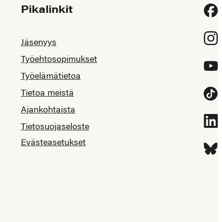
Pikalinkit
Fac
Inst
Jäsenyys
Työehtosopimukset
YouT
Työelämätietoa
Tietoa meistä
Tikt
Ajankohtaista
Link
Tietosuojaseloste
Evästeasetukset
Blue