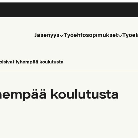
Jäsenyys
Työehtosopimukset
Työel
oisivat lyhempää koulutusta
yhempää koulutusta