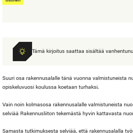
Uutinen
Tämä kirjoitus saattaa sisältää vanhentunutta
Suuri osa rakennusalalle tänä vuonna valmistuneista nu
opiskeluvuosi koulussa koetaan turhaksi.
Vain noin kolmasosa rakennusalalle valmistuneista nuo
selviää Rakennusliiton tekemästä hyvin kattavasta nuor
Samasta tutkimuksesta selviää, että rakennusalalla työs