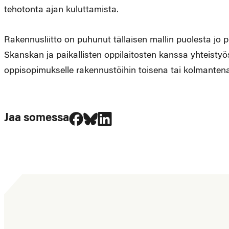
tehotonta ajan kuluttamista.
Rakennusliitto on puhunut tällaisen mallin puolesta jo
Skanskan ja paikallisten oppilaitosten kanssa yhteisty
oppisopimukselle rakennustöihin toisena tai kolmanten
Jaa Facebookissa
Jaa Blueskyssa
Jaa LinkedIn:ssä
Jaa somessa