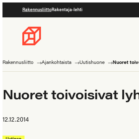
Siirry
Rakennusliitto
Rakentaja-lehti
suoraan
sisältöön
Rakennusliitto
Rakennusalan
ammattilaisten
Rakennusliitto
Ajankohtaista
Uutishuone
Nuoret toiv
puolella
Nuoret toivoisivat l
12.12.2014