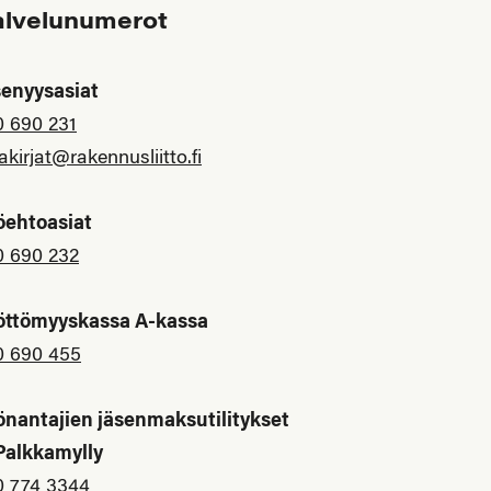
alvelunumerot
senyysasiat
0 690 231
akirjat@rakennusliitto.fi
öehtoasiat
0 690 232
öttömyyskassa A-kassa
0 690 455
önantajien jäsenmaksutilitykset
 Palkkamylly
0 774 3344