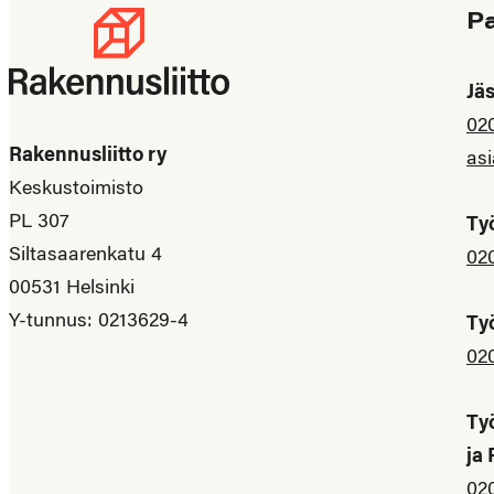
P
Jä
02
Rakennusliitto ry
asi
Keskustoimisto
PL 307
Ty
Siltasaarenkatu 4
02
00531 Helsinki
Y-tunnus: 0213629-4
Ty
02
Ty
ja
02