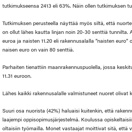
tutkimukseensa 2413 eli 63%. Näin ollen tutkimuksen tulo
Tutkimuksen perusteella näyttää myös siltä, että nuort
on ollut lähes kautta linjan noin 20-30 senttiä tunnilta.
euroa ja naisten 11.20 eli rakennusalalla ”naisten euro” 
naisen euro on vain 80 senttiä.
Parhaiten tienattiin maanrakennuspuolella, jossa keskit
11.31 euroon.
Lähes kaikki rakennusalalle valmistuneet nuoret olivat
Suuri osa nuorista (42%) haluaisi kuitenkin, että rakenn
laajempi oppisopimusjärjestelmä. Koulussa opiskeltaisii
oltaisiin työmailla. Monet vastaajat moittivat sitä, että