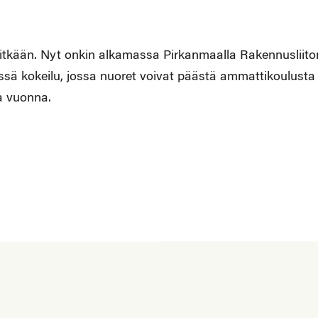
 pitkään. Nyt onkin alkamassa Pirkanmaalla Rakennusliito
össä kokeilu, jossa nuoret voivat päästä ammattikoulusta
a vuonna.