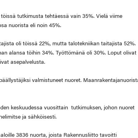
 töissä tutkimusta tehtäessä vain 35%. Vielä viime
osa nuorista eli noin 45%.
stajista oli töissä 22%, mutta talotekniikan taitajista 52%.
oman alansa töihin 34%. Työttömänä oli 30%. Loput olivat
tivat asepalvelusta.
anpäällystäjiksi valmistuneet nuoret. Maanrakentajanuorist
eiden keskuudessa vuosittain tutkimuksen, johon nuoret
elimitse ja sähköisesti.
oille 3836 nuorta, joista Rakennusliitto tavoitti