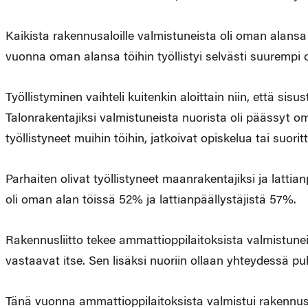
Kaikista rakennusaloille valmistuneista oli oman alansa
vuonna oman alansa töihin työllistyi selvästi suurempi 
Työllistyminen vaihteli kuitenkin aloittain niin, että sisu
Talonrakentajiksi valmistuneista nuorista oli päässyt 
työllistyneet muihin töihin, jatkoivat opiskelua tai suorit
Parhaiten olivat työllistyneet maanrakentajiksi ja latti
oli oman alan töissä 52% ja lattianpäällystäjistä 57%.
Rakennusliitto tekee ammattioppilaitoksista valmistun
vastaavat itse. Sen lisäksi nuoriin ollaan yhteydessä puh
Tänä vuonna ammattioppilaitoksista valmistui rakennusal