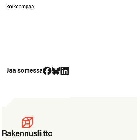
korkeampaa.
Jaa Facebookissa
Jaa Blueskyssa
Jaa LinkedIn:ssä
Jaa somessa