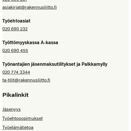
asiakirjat@rakennusliitto.fi
Työehtoasiat
020 690 232
Työttömyyskassa A-kassa
020 690 455
Työnantajien jäsenmaksutilitykset ja Palkkamylly
020 774 3344
ta-tilit@rakennusliitto.fi
Pikalinkit
Jäsenyys
Työehtosopimukset
Työelämätietoa