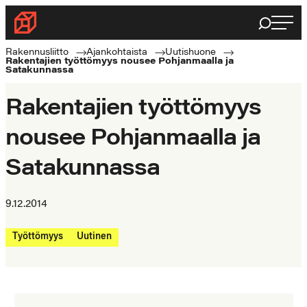
Siirry
Haku
Rakennusliitto
suoraan
Rakennusalan
sisältöön
Rakennusliitto
Ajankohtaista
Uutishuone
Rakentajien työttömyys nousee Pohjanmaalla ja
ammattilaisten
Satakunnassa
puolella
Rakentajien työttömyys
nousee Pohjanmaalla ja
Satakunnassa
9.12.2014
Työttömyys
Uutinen