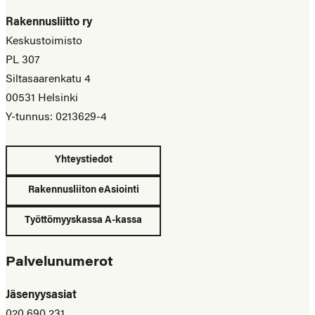
Rakennusliitto ry
Keskustoimisto
PL 307
Siltasaarenkatu 4
00531 Helsinki
Y-tunnus: 0213629-4
Yhteystiedot
Rakennusliiton eAsiointi
Työttömyyskassa A-kassa
Palvelunumerot
Jäsenyysasiat
020 690 231