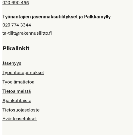
020 690 455
Työnantajien jäsenmaksutilitykset ja Palkkamylly
020 774 3344
ta-tilit@rakennusliitto.fi
Pikalinkit
Jäsenyys
Työehtosopimukset
Työelämätietoa
Tietoa meistä
Ajankohtaista
Tietosuojaseloste
Evästeasetukset