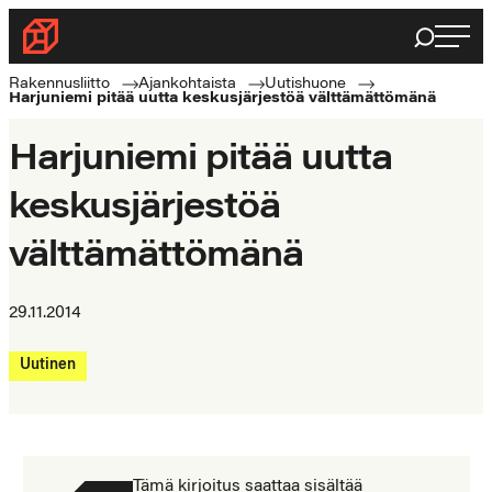
Siirry
Haku
Rakennusliitto
suoraan
Rakennusalan
sisältöön
Rakennusliitto
Ajankohtaista
Uutishuone
Harjuniemi pitää uutta keskusjärjestöä välttämättömänä
ammattilaisten
puolella
Harjuniemi pitää uutta
keskusjärjestöä
välttämättömänä
29.11.2014
Uutinen
Tämä kirjoitus saattaa sisältää