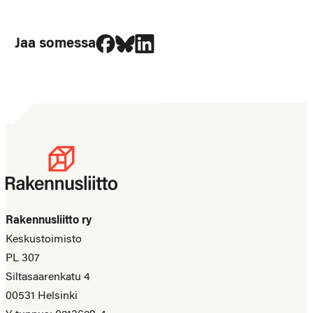
Jaa Facebookissa
Jaa Blueskyssa
Jaa LinkedIn:ssä
Jaa somessa
Rakennusliitto ry
Keskustoimisto
PL 307
Siltasaarenkatu 4
00531 Helsinki