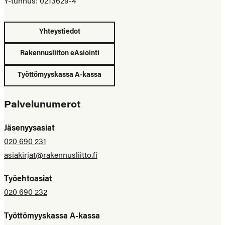
Y-tunnus: 0213629-4
Yhteystiedot
Rakennusliiton eAsiointi
Työttömyyskassa A-kassa
Palvelunumerot
Jäsenyysasiat
020 690 231
asiakirjat@rakennusliitto.fi
Työehtoasiat
020 690 232
Työttömyyskassa A-kassa