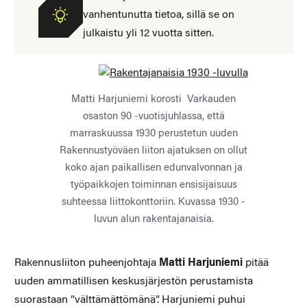
vanhentunutta tietoa, sillä se on
julkaistu yli 12 vuotta sitten.
Matti Harjuniemi korosti Varkauden
osaston 90 -vuotisjuhlassa, että
marraskuussa 1930 perustetun uuden
Rakennustyöväen liiton ajatuksen on ollut
koko ajan paikallisen edunvalvonnan ja
työpaikkojen toiminnan ensisijaisuus
suhteessa liittokonttoriin. Kuvassa 1930 -
luvun alun rakentajanaisia.
Rakennusliiton puheenjohtaja
Matti Harjuniemi
pitää
uuden ammatillisen keskusjärjestön perustamista
suorastaan ”välttämättömänä”. Harjuniemi puhui