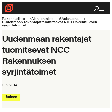
Siirry
Haku
Rakennusliitto
suoraan
Rakennusalan
sisältöön
Rakennusliitto
Ajankohtaista
Uutishuone
Uudenmaan rakentajat tuomitsevat NCC Rakennuksen
ammattilaisten
syrjintätoimet
puolella
Uudenmaan rakentajat
tuomitsevat NCC
Rakennuksen
syrjintätoimet
15.9.2014
Uutinen