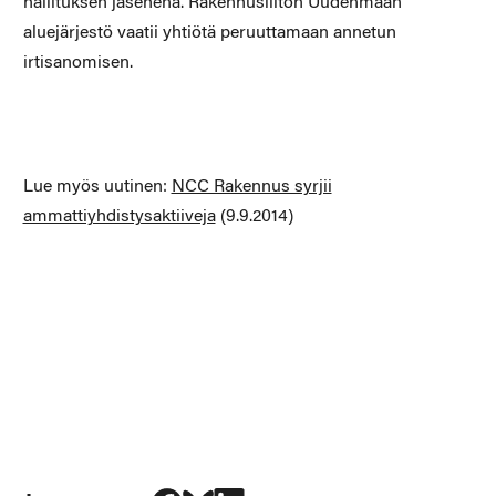
hallituksen jäsenenä. Rakennusliiton Uudenmaan
aluejärjestö vaatii yhtiötä peruuttamaan annetun
irtisanomisen.
Lue myös uutinen:
NCC Rakennus syrjii
ammattiyhdistysaktiiveja
(9.9.2014)
Jaa Facebookissa
Jaa Blueskyssa
Jaa LinkedIn:ssä