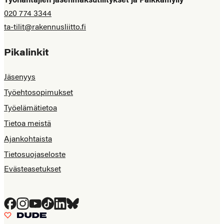
Työnantajien jäsenmaksutilitykset ja Palkkamylly
020 774 3344
ta-tilit@rakennusliitto.fi
Pikalinkit
Jäsenyys
Työehtosopimukset
Työelämätietoa
Tietoa meistä
Ajankohtaista
Tietosuojaseloste
Evästeasetukset
Facebook
Instagram
YouTube
Tiktok
LinkedIn
Bluesky