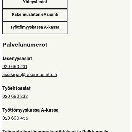
Yhteystiedot
Rakennusliiton eAsiointi
Työttömyyskassa A-kassa
Palvelunumerot
Jäsenyysasiat
020 690 231
asiakirjat@rakennusliitto.fi
Työehtoasiat
020 690 232
Työttömyyskassa A-kassa
020 690 455