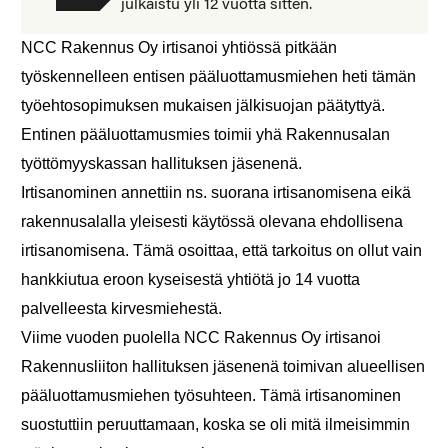
julkaistu yli 12 vuotta sitten.
NCC Rakennus Oy irtisanoi yhtiössä pitkään
työskennelleen entisen pääluottamusmiehen heti tämän
työehtosopimuksen mukaisen jälkisuojan päätyttyä.
Entinen pääluottamusmies toimii yhä Rakennusalan
työttömyyskassan hallituksen jäsenenä.
I
rtisanominen annettiin ns. suorana irtisanomisena eikä
rakennusalalla yleisesti käytössä olevana ehdollisena
irtisanomisena. Tämä osoittaa, että tarkoitus on ollut vain
hankkiutua eroon kyseisestä yhtiötä jo 14 vuotta
palvelleesta kirvesmiehestä.
Viime vuoden puolella NCC Rakennus Oy irtisanoi
Rakennusliiton hallituksen jäsenenä toimivan alueellisen
pääluottamusmiehen työsuhteen. Tämä irtisanominen
suostuttiin peruuttamaan, koska se oli mitä ilmeisimmin