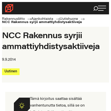
Siirry
Haku
Rakennusliitto
suoraan
Rakennusalan
sisältöön
Rakennusliitto
Ajankohtaista
Uutishuone
NCC Rakennus syrjii ammattiyhdistysaktiiveja
ammattilaisten
puolella
NCC Rakennus syrjii
ammattiyhdistysaktiiveja
9.9.2014
Uutinen
Tämä kirjoitus saattaa sisältää
vanhentunutta tietoa, sillä se on