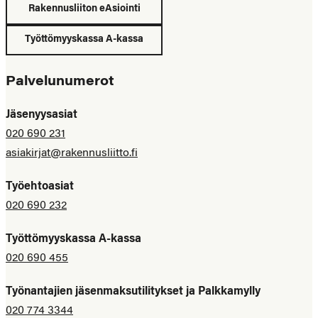
Rakennusliiton eAsiointi
Työttömyyskassa A-kassa
Palvelunumerot
Jäsenyysasiat
020 690 231
asiakirjat@rakennusliitto.fi
Työehtoasiat
020 690 232
Työttömyyskassa A-kassa
020 690 455
Työnantajien jäsenmaksutilitykset ja Palkkamylly
020 774 3344