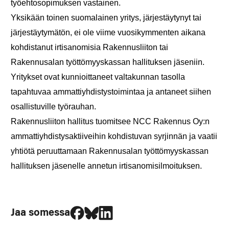
työehtosopimuksen vastainen.
Yksikään toinen suomalainen yritys, järjestäytynyt tai
järjestäytymätön, ei ole viime vuosikymmenten aikana
kohdistanut irtisanomisia Rakennusliiton tai
Rakennusalan työttömyyskassan hallituksen jäseniin.
Yritykset ovat kunnioittaneet valtakunnan tasolla
tapahtuvaa ammattiyhdistystoimintaa ja antaneet siihen
osallistuville työrauhan.
Rakennusliiton hallitus tuomitsee NCC Rakennus Oy:n
ammattiyhdistysaktiiveihin kohdistuvan syrjinnän ja vaatii
yhtiötä peruuttamaan Rakennusalan työttömyyskassan
hallituksen jäsenelle annetun irtisanomisilmoituksen.
Jaa Facebookissa
Jaa Blueskyssa
Jaa LinkedIn:ssä
Jaa somessa