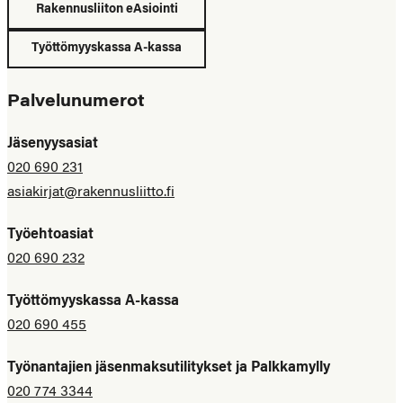
Rakennusliiton eAsiointi
Työttömyyskassa A-kassa
Palvelunumerot
Jäsenyysasiat
020 690 231
asiakirjat@rakennusliitto.fi
Työehtoasiat
020 690 232
Työttömyyskassa A-kassa
020 690 455
Työnantajien jäsenmaksutilitykset ja Palkkamylly
020 774 3344