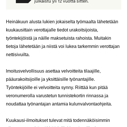
julkaistu yli 12 vuotta sitten.
Heinäkuun alusta lukien jokaiselta työmaalta lähetetään
kuukausittain verottajalle tiedot urakoitsijoista,
työntekijöistä ja näille maksetuista rahoista. Muitakin
tietoja lähetetään ja niistä voi lukea tarkemmin verottajan
nettisivuilta.
lmoitusvelvollisuus asettaa velvoitteita tilaajille,
pääurakoitsijoille ja yksittäisille työnantajille.
Työntekijöille ei velvoitteita synny. Riittää kun pitää
veronumerolla varustetun tunnistekortin rinnassa ja
noudattaa työnantajan antamia kulunvalvontaohjeita.
Kuukausi-ilmoitukset tulevat mitä todennäköisimmin