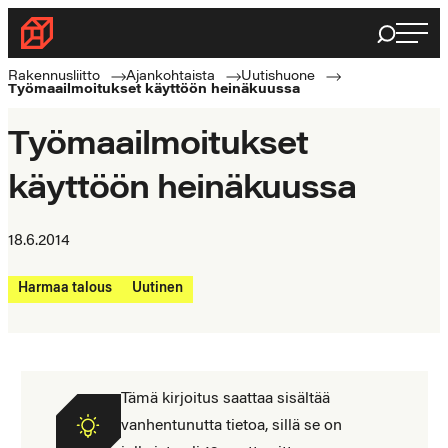
Siirry
Haku
Rakennusliitto
suoraan
Rakennusalan
sisältöön
Rakennusliitto
Ajankohtaista
Uutishuone
Työmaailmoitukset käyttöön heinäkuussa
ammattilaisten
puolella
Työmaailmoitukset
käyttöön heinäkuussa
18.6.2014
Harmaa talous
Uutinen
Tämä kirjoitus saattaa sisältää
vanhentunutta tietoa, sillä se on