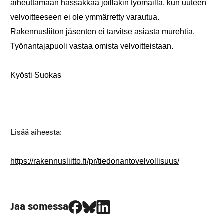
aiheuttamaan hässäkkää joillakin työmailla, kun uuteen
velvoitteeseen ei ole ymmärretty varautua.
Rakennusliiton jäsenten ei tarvitse asiasta murehtia.
Työnantajapuoli vastaa omista velvoitteistaan.
Kyösti Suokas
Lisää aiheesta:
https://rakennusliitto.fi/pr/tiedonantovelvollisuus/
Jaa Facebookissa
Jaa Blueskyssa
Jaa LinkedIn:ssä
Jaa somessa