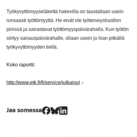
Työkyvyttömyyseläkettä hakevilla on taustallaan usein
runsaasti työttömyyttä. He eivät ole työterveyshuollon
piirissä ja sairastavat työttömyyspäivärahalla. Kun työtön
siirtyy sairauspäivärahalle, ollaan usein jo liian pitkällä
työkyvyttömyyden tiellä.
Koko raportti:
http://www.etk.fi/fi/service/julkaisut
Jaa Facebookissa
Jaa Blueskyssa
Jaa LinkedIn:ssä
Jaa somessa