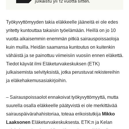
julkaistu yli 12 vuotta sitten.
Työkyvyttömyyden takia eläkkeelle jääneitä ei ole edes
yritetty kuntouttaa takaisin työelämään. Heillä on jo 10
vuotta aikaisemmin enemmän pitkiä sairauspoissaoloja
kuin muilla. Heidän saamansa kuntoutus on kuitenkin
vähäistä ja se painottuu viimeisiin vuosiin ennen eläkettä.
Tiedot käyvät ilmi Eläketurvakeskuksen (ETK)
julkaisemista selvityksistä, jotka perustuvat rekistereihin
ja eläkehakemusasiakirjoihin.
– Sairauspoissaolot ennakoivat työkyvyttömyyttä, mutta
suurella osalla eläkkeelle päätyvistä ei ole merkittävää
sairauspäivärahahistoriaa, toteaa erikoistutkija
Mikko
Laaksonen
Eläketurvakeskuksesta. ETK:n ja Kelan