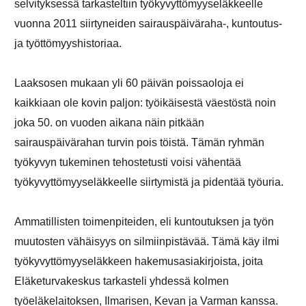
selvityksessä tarkasteltiin työkyvyttömyyseläkkeelle
vuonna 2011 siirtyneiden sairauspäiväraha-, kuntoutus-
ja työttömyyshistoriaa.
Laaksosen mukaan yli 60 päivän poissaoloja ei
kaikkiaan ole kovin paljon: työikäisestä väestöstä noin
joka 50. on vuoden aikana näin pitkään
sairauspäivärahan turvin pois töistä. Tämän ryhmän
työkyvyn tukeminen tehostetusti voisi vähentää
työkyvyttömyyseläkkeelle siirtymistä ja pidentää työuria.
Ammatillisten toimenpiteiden, eli kuntoutuksen ja työn
muutosten vähäisyys on silmiinpistävää. Tämä käy ilmi
työkyvyttömyyseläkkeen hakemusasiakirjoista, joita
Eläketurvakeskus tarkasteli yhdessä kolmen
työeläkelaitoksen, Ilmarisen, Kevan ja Varman kanssa.