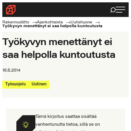
Siirry
Haku
Rakennusliitto
suoraan
Rakennusalan
sisältöön
Rakennusliitto
Ajankohtaista
Uutishuone
Työkyvyn menettänyt ei saa helpolla kuntoutusta
ammattilaisten
puolella
Työkyvyn menettänyt ei
saa helpolla kuntoutusta
16.6.2014
Työsuojelu
Uutinen
Tämä kirjoitus saattaa sisältää
vanhentunutta tietoa, sillä se on