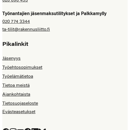
020 690 455
Työnantajien jäsenmaksutilitykset ja Palkkamylly
020 774 3344
ta-tilit@rakennusliitto.fi
Pikalinkit
Jäsenyys
Työehtosopimukset
Työelämätietoa
Tietoa meistä
Ajankohtaista
Tietosuojaseloste
Evästeasetukset