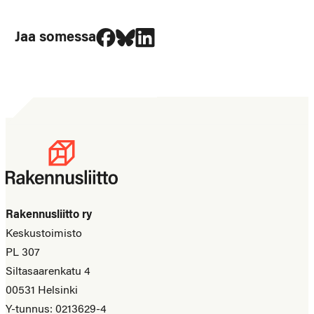
Jaa Facebookissa
Jaa Blueskyssa
Jaa LinkedIn:ssä
Jaa somessa
Rakennusliitto ry
Keskustoimisto
PL 307
Siltasaarenkatu 4
00531 Helsinki
Y-tunnus: 0213629-4