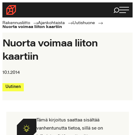
Siirry
Haku
Rakennusliitto
suoraan
Rakennusalan
sisältöön
Rakennusliitto
Ajankohtaista
Uutishuone
Nuorta voimaa liiton kaartiin
ammattilaisten
puolella
Nuorta voimaa liiton
kaartiin
10.1.2014
Uutinen
Tämä kirjoitus saattaa sisältää
vanhentunutta tietoa, sillä se on