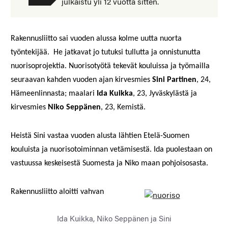
julkaistu yli 12 vuotta sitten.
Rakennusliitto sai
vuoden alussa kolme uutta nuorta
työntekijää. He jatkavat jo tutuksi tullutta ja onnistunutta
nuorisoprojektia. Nuorisotyötä tekevät kouluissa ja työmailla
seuraavan kahden vuoden ajan kirvesmies
Sini Partinen
, 24,
Hämeenlinnasta; maalari
Ida Kuikka
, 23, Jyväskylästä ja
kirvesmies
Niko Seppänen
, 23,
Kemistä.
Heistä Sini vastaa vuoden alusta lähtien Etelä-Suomen
kouluista ja nuorisotoiminnan vetämisestä. Ida puolestaan on
vastuussa keskeisestä Suomesta ja Niko maan pohjoisosasta.
Rakennusliitto aloitti vahvan
Ida Kuikka, Niko Seppänen ja Sini