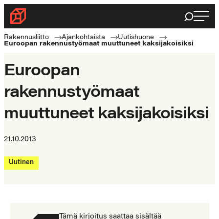
Siirry
Haku
Rakennusliitto
suoraan
Rakennusalan
sisältöön
Rakennusliitto
Ajankohtaista
Uutishuone
Euroopan rakennustyömaat muuttuneet kaksijakoisiksi
ammattilaisten
puolella
Euroopan
rakennustyömaat
muuttuneet kaksijakoisiksi
21.10.2013
Uutinen
Tämä kirjoitus saattaa sisältää