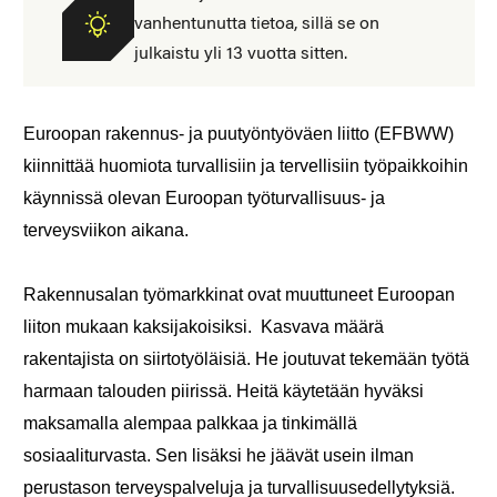
vanhentunutta tietoa, sillä se on
julkaistu yli 13 vuotta sitten.
Euroopan rakennus- ja puutyöntyöväen liitto (EFBWW)
kiinnittää huomiota turvallisiin ja tervellisiin työpaikkoihin
käynnissä olevan Euroopan työturvallisuus- ja
terveysviikon aikana.
Rakennusalan työmarkkinat ovat muuttuneet Euroopan
liiton mukaan kaksijakoisiksi. Kasvava määrä
rakentajista on siirtotyöläisiä. He joutuvat tekemään työtä
harmaan talouden piirissä. Heitä käytetään hyväksi
maksamalla alempaa palkkaa ja tinkimällä
sosiaaliturvasta. Sen lisäksi he jäävät usein ilman
perustason terveyspalveluja ja turvallisuusedellytyksiä.