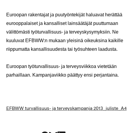
Euroopan rakentajat ja puutyöntekijät haluavat herättää
eurooppalaiset ja kansalliset lainsäätäjät puuttumaan
välittömästi työturvallisuus- ja terveyskysymyksiin. Ne
kuuluvat EFBWW:n mukaan yleisinä oikeuksina kaikille
riippumatta kansallisuudesta tai työsuhteen laadusta.
Euroopan työturvallisuus- ja terveysviikkoa vietetään
parhaillaan. Kampanjaviikko päättyy ensi perjantaina.
EFBWW turvallisuus- ja terveyskampanja 2013_juliste_A4
Jaa Facebookissa
Jaa Blueskyssa
Jaa LinkedIn:ssä