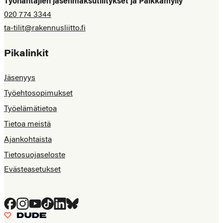
Työnantajien jäsenmaksutilitykset ja Palkkamylly
020 774 3344
ta-tilit@rakennusliitto.fi
Pikalinkit
Jäsenyys
Työehtosopimukset
Työelämätietoa
Tietoa meistä
Ajankohtaista
Tietosuojaseloste
Evästeasetukset
Facebook
Instagram
YouTube
Tiktok
LinkedIn
Bluesky