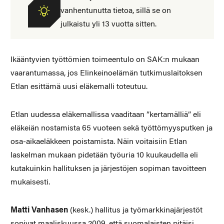
vanhentunutta tietoa, sillä se on
julkaistu yli 13 vuotta sitten.
Ikääntyvien työttömien toimeentulo on SAK:n mukaan
vaarantumassa, jos Elinkeinoelämän tutkimuslaitoksen
Etlan esittämä uusi eläkemalli toteutuu.
Etlan uudessa eläkemallissa vaaditaan ”kertamälliä” eli
eläkeiän nostamista 65 vuoteen sekä työttömyysputken ja
osa-aikaeläkkeen poistamista. Näin voitaisiin Etlan
laskelman mukaan pidetään työuria 10 kuukaudella eli
kutakuinkin hallituksen ja järjestöjen sopiman tavoitteen
mukaisesti.
Matti Vanhasen
(kesk.) hallitus ja työmarkkinajärjestöt
sopivat maaliskuussa 2009, että suomalaisten pitäisi