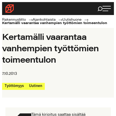
Siirry
Haku
Rakennusliitto
suoraan
Rakennusalan
sisältöön
Rakennusliitto
Ajankohtaista
Uutishuone
Kertamälli vaarantaa vanhempien työttömien toimeentulon
ammattilaisten
puolella
Kertamälli vaarantaa
vanhempien työttömien
toimeentulon
7.10.2013
Työttömyys
Uutinen
Tämä kirjoitus saattaa sisältää