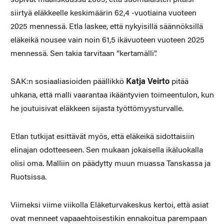
siirtyä eläkkeelle keskimäärin 62,4 -vuotiaina vuoteen
2025 mennessä. Etla laskee, että nykyisillä säännöksillä
eläkeikä nousee vain noin 61,5 ikävuoteen vuoteen 2025
mennessä. Sen takia tarvitaan ”kertamälli”.
SAK:n sosiaaliasioiden päällikkö
Katja Veirto
pitää
uhkana, että malli vaarantaa ikääntyvien toimeentulon, kun
he joutuisivat eläkkeen sijasta työttömyysturvalle.
Etlan tutkijat esittävät myös, että eläkeikä sidottaisiin
elinajan odotteeseen. Sen mukaan jokaisella ikäluokalla
olisi oma. Malliin on päädytty muun muassa Tanskassa ja
Ruotsissa.
Viimeksi viime viikolla Eläketurvakeskus kertoi, että asiat
ovat menneet vapaaehtoisestikin ennakoitua parempaan