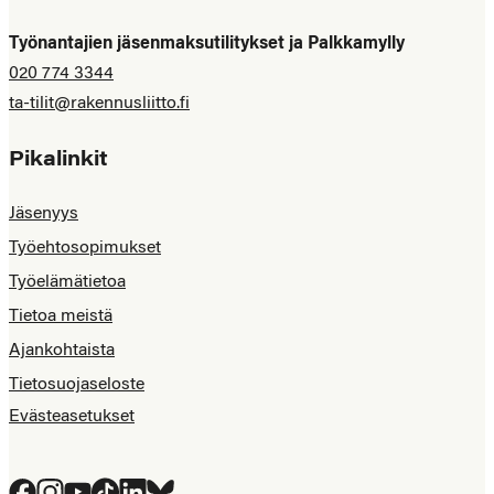
Työnantajien jäsenmaksutilitykset ja Palkkamylly
020 774 3344
ta-tilit@rakennusliitto.fi
Pikalinkit
Jäsenyys
Työehtosopimukset
Työelämätietoa
Tietoa meistä
Ajankohtaista
Tietosuojaseloste
Evästeasetukset
Facebook
Instagram
YouTube
Tiktok
LinkedIn
Bluesky