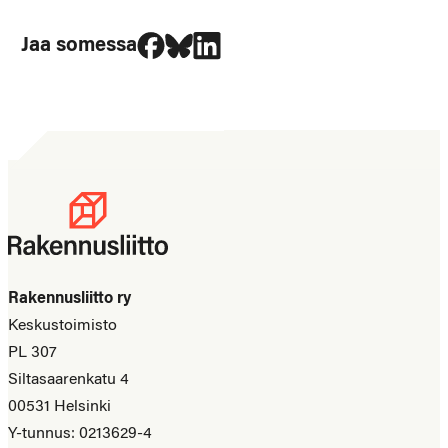
Jaa Facebookissa
Jaa Blueskyssa
Jaa LinkedIn:ssä
Jaa somessa
Rakennusliitto ry
Keskustoimisto
PL 307
Siltasaarenkatu 4
00531 Helsinki
Y-tunnus: 0213629-4