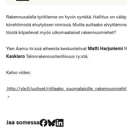
Rakennusalalla työtilanne on hyvin synkkä. Hallitus on väläy
kiirehtimistä elvytyksen nimissä. Mutta auttaako elvyttäminen
töistä kilpailevat myös ulkomaalaiset rakennusmiehet?
Ylen Aamu-tv:ssä aiheesta keskustelivat
Matti Harjuniemi
Ra
Kaskiaro
Talonrakennusteollisuus ry:stä.
Katso video:
http://yle.fi/uutiset/riittaako_suomalaisille_rakennusmiehi
Jaa Facebookissa
Jaa Blueskyssa
Jaa LinkedIn:ssä
Jaa somessa