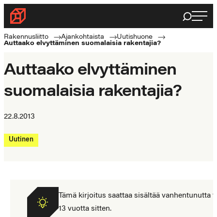
Siirry
Haku
Rakennusliitto
suoraan
Rakennusalan
sisältöön
Rakennusliitto
Ajankohtaista
Uutishuone
Auttaako elvyttäminen suomalaisia rakentajia?
ammattilaisten
puolella
Auttaako elvyttäminen
suomalaisia rakentajia?
22.8.2013
Uutinen
Tämä kirjoitus saattaa sisältää vanhentunutta tiet
13 vuotta sitten.