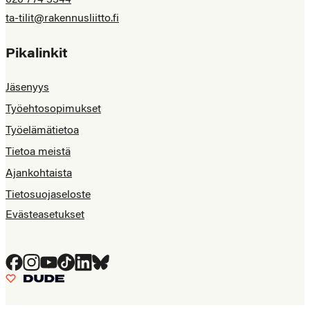
020 774 3344
ta-tilit@rakennusliitto.fi
Pikalinkit
Jäsenyys
Työehtosopimukset
Työelämätietoa
Tietoa meistä
Ajankohtaista
Tietosuojaseloste
Evästeasetukset
Facebook
Instagram
YouTube
Tiktok
LinkedIn
Bluesky