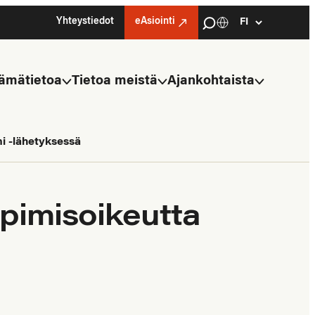
Haku
Yhteystiedot
eAsiointi
Kielivalinta
Select
language
ämätietoa
Tietoa meistä
Ajankohtaista
i -lähetyksessä
pimisoikeutta