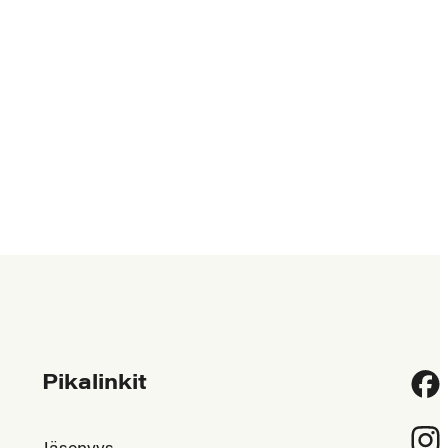
Pikalinkit
Fac
Inst