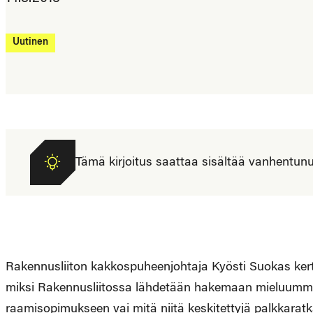
Uutinen
Tämä kirjoitus saattaa sisältää vanhentunutta
Rakennusliiton kakkospuheenjohtaja Kyösti Suokas ke
miksi Rakennusliitossa lähdetään hakemaan mieluummi
raamisopimukseen vai mitä niitä keskitettyjä palkkaratk