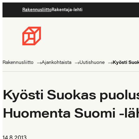
Siirry
Rakennusliitto
Rakentaja-lehti
suoraan
sisältöön
Rakennusliitto
Rakennusalan
ammattilaisten
Rakennusliitto
Ajankohtaista
Uutishuone
Kyösti Suo
puolella
Kyösti Suokas puolu
Huomenta Suomi -lä
14.8.2013