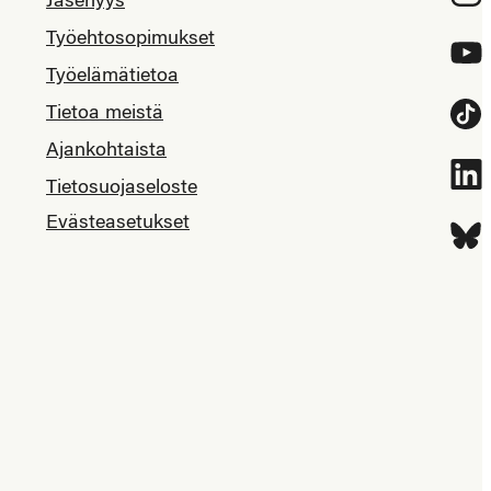
Jäsenyys
Työehtosopimukset
YouT
Työelämätietoa
Tietoa meistä
Tikt
Ajankohtaista
Link
Tietosuojaseloste
Evästeasetukset
Blue