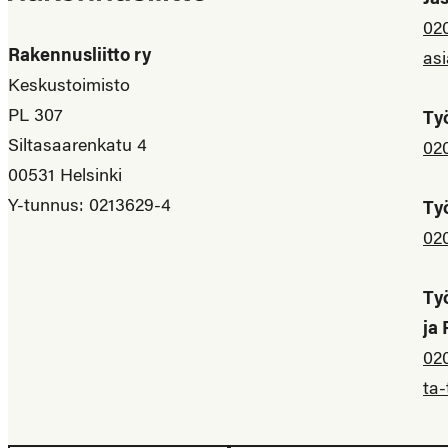
Jä
02
Rakennusliitto ry
asi
Keskustoimisto
PL 307
Ty
Siltasaarenkatu 4
02
00531 Helsinki
Y-tunnus: 0213629-4
Ty
02
Ty
ja
02
ta-