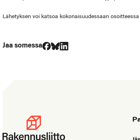
Lähetyksen voi katsoa kokonaisuudessaan osoitteess
Jaa Facebookissa
Jaa Blueskyssa
Jaa LinkedIn:ssä
Jaa somessa
P