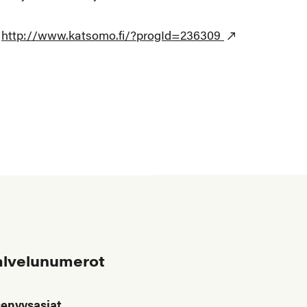
a
http://www.katsomo.fi/?progId=236309
alvelunumerot