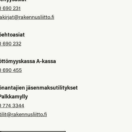
senyysasiat
0 690 231
akirjat@rakennusliitto.fi
öehtoasiat
0 690 232
öttömyyskassa A-kassa
0 690 455
önantajien jäsenmaksutilitykset
 Palkkamylly
0 774 3344
tilit@rakennusliitto.fi