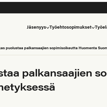
Jäsenyys
Työehtosopimukset
Työel
kas puolustaa palkansaajien sopimisoikeutta Huomenta Suom
staa palkansaajien so
hetyksessä