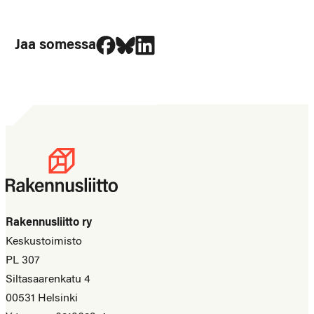
Jaa Facebookissa
Jaa Blueskyssa
Jaa LinkedIn:ssä
Jaa somessa
Rakennusliitto ry
Keskustoimisto
PL 307
Siltasaarenkatu 4
00531 Helsinki