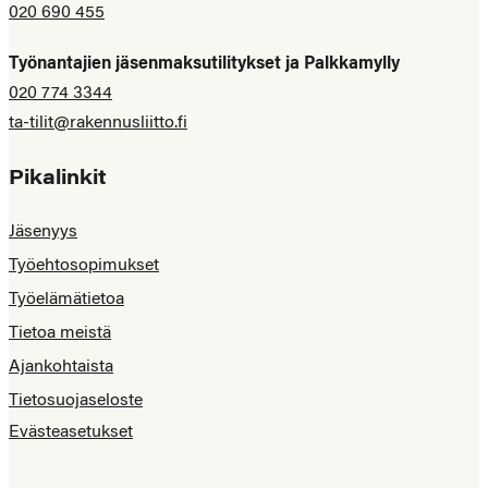
020 690 455
Työnantajien jäsenmaksutilitykset ja Palkkamylly
020 774 3344
ta-tilit@rakennusliitto.fi
Pikalinkit
Jäsenyys
Työehtosopimukset
Työelämätietoa
Tietoa meistä
Ajankohtaista
Tietosuojaseloste
Evästeasetukset