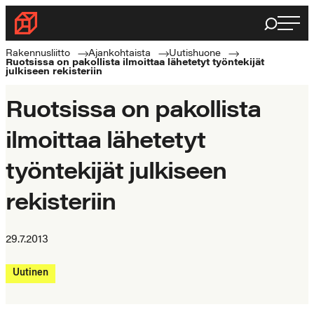
Siirry
Haku
Rakennusliitto
suoraan
Rakennusalan
sisältöön
Rakennusliitto
Ajankohtaista
Uutishuone
Ruotsissa on pakollista ilmoittaa lähetetyt työntekijät
ammattilaisten
julkiseen rekisteriin
puolella
Ruotsissa on pakollista
ilmoittaa lähetetyt
työntekijät julkiseen
rekisteriin
29.7.2013
Uutinen