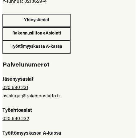
Y-tunnus: 0213629-4
Yhteystiedot
Rakennusliiton eAsiointi
Työttömyyskassa A-kassa
Palvelunumerot
Jäsenyysasiat
020 690 231
asiakirjat@rakennusliitto.fi
Työehtoasiat
020 690 232
Työttömyyskassa A-kassa