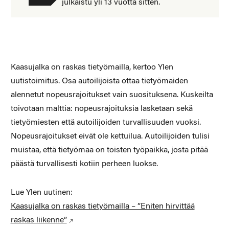
julkaistu yli 13 vuotta sitten.
Kaasujalka on raskas tietyömailla, kertoo Ylen
uutistoimitus. Osa autoilijoista ottaa tietyömaiden
alennetut nopeusrajoitukset vain suosituksena. Kuskeilta
toivotaan malttia: nopeusrajoituksia lasketaan sekä
tietyömiesten että autoilijoiden turvallisuuden vuoksi.
Nopeusrajoitukset eivät ole kettuilua. Autoilijoiden tulisi
muistaa, että tietyömaa on toisten työpaikka, josta pitää
päästä turvallisesti kotiin perheen luokse.
Lue Ylen uutinen:
Kaasujalka on raskas tietyömailla – ”Eniten hirvittää
raskas liikenne”