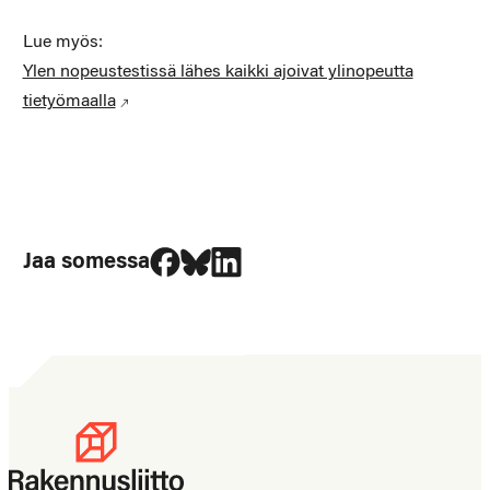
Lue myös:
Ylen nopeustestissä lähes kaikki ajoivat ylinopeutta
tietyömaalla
Jaa Facebookissa
Jaa Blueskyssa
Jaa LinkedIn:ssä
Jaa somessa