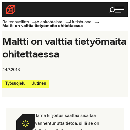
Siirry
Haku
Rakennusliitto
suoraan
Rakennusalan
sisältöön
Rakennusliitto
Ajankohtaista
Uutishuone
Maltti on valttia tietyömaita ohitettaessa
ammattilaisten
puolella
Maltti on valttia tietyömaita
ohitettaessa
24.7.2013
Työsuojelu
Uutinen
Tämä kirjoitus saattaa sisältää
vanhentunutta tietoa, sillä se on