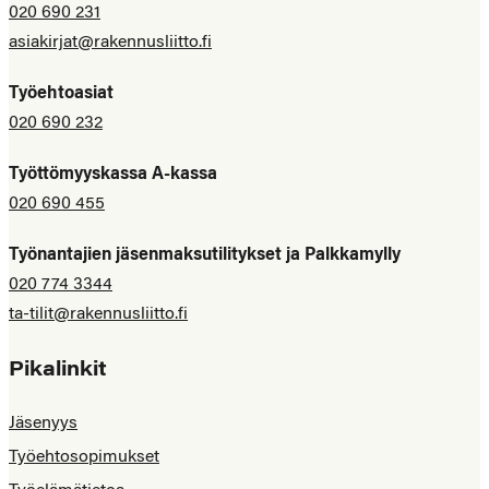
020 690 231
asiakirjat@rakennusliitto.fi
Työehtoasiat
020 690 232
Työttömyyskassa A-kassa
020 690 455
Työnantajien jäsenmaksutilitykset ja Palkkamylly
020 774 3344
ta-tilit@rakennusliitto.fi
Pikalinkit
Jäsenyys
Työehtosopimukset