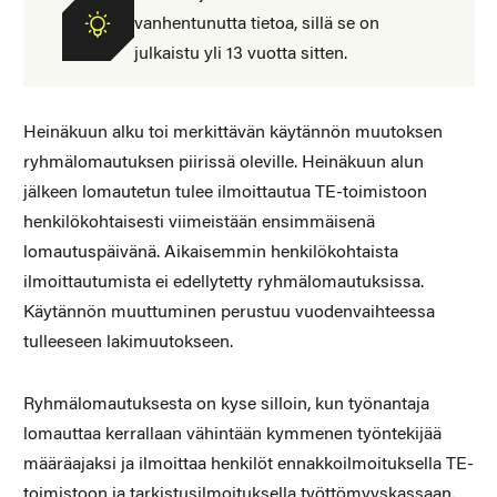
vanhentunutta tietoa, sillä se on
julkaistu yli 13 vuotta sitten.
Heinäkuun alku toi merkittävän käytännön muutoksen
ryhmälomautuksen piirissä oleville. Heinäkuun alun
jälkeen lomautetun tulee ilmoittautua TE-toimistoon
henkilökohtaisesti viimeistään ensimmäisenä
lomautuspäivänä. Aikaisemmin henkilökohtaista
ilmoittautumista ei edellytetty ryhmälomautuksissa.
Käytännön muuttuminen perustuu vuodenvaihteessa
tulleeseen lakimuutokseen.
Ryhmälomautuksesta on kyse silloin, kun työnantaja
lomauttaa kerrallaan vähintään kymmenen työntekijää
määräajaksi ja ilmoittaa henkilöt ennakkoilmoituksella TE-
toimistoon ja tarkistusilmoituksella työttömyyskassaan.