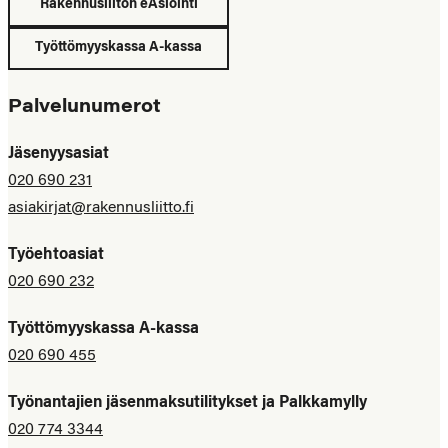
Rakennusliiton eAsiointi
Työttömyyskassa A-kassa
Palvelunumerot
Jäsenyysasiat
020 690 231
asiakirjat@rakennusliitto.fi
Työehtoasiat
020 690 232
Työttömyyskassa A-kassa
020 690 455
Työnantajien jäsenmaksutilitykset ja Palkkamylly
020 774 3344