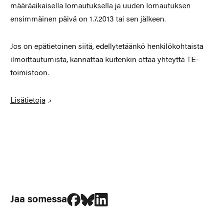
määräaikaisella lomautuksella ja uuden lomautuksen
ensimmäinen päivä on 1.7.2013 tai sen jälkeen.
Jos on epätietoinen siitä, edellytetäänkö henkilökohtaista
ilmoittautumista, kannattaa kuitenkin ottaa yhteyttä TE-
toimistoon.
Lisätietoja
Jaa Facebookissa
Jaa Blueskyssa
Jaa LinkedIn:ssä
Jaa somessa