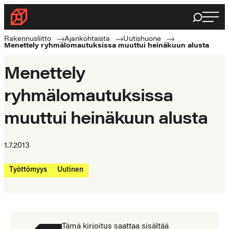
Siirry
Haku
Rakennusliitto
suoraan
Rakennusalan
sisältöön
Rakennusliitto
Ajankohtaista
Uutishuone
Menettely ryhmälomautuksissa muuttui heinäkuun alusta
ammattilaisten
puolella
Menettely
ryhmälomautuksissa
muuttui heinäkuun alusta
1.7.2013
Työttömyys
Uutinen
Tämä kirjoitus saattaa sisältää