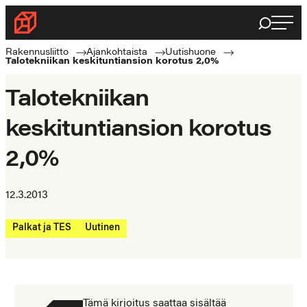
Siirry
Haku
Rakennusliitto
suoraan
Rakennusalan
sisältöön
Rakennusliitto
Ajankohtaista
Uutishuone
Talotekniikan keskituntiansion korotus 2,0%
ammattilaisten
puolella
Talotekniikan
keskituntiansion korotus
2,0%
12.3.2013
Palkat ja TES
Uutinen
Tämä kirjoitus saattaa sisältää