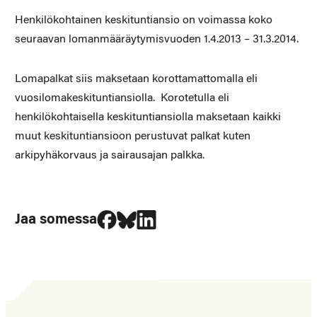
Henkilökohtainen keskituntiansio on voimassa koko
seuraavan lomanmääräytymisvuoden 1.4.2013 – 31.3.2014.
Lomapalkat siis maksetaan korottamattomalla eli
vuosilomakeskituntiansiolla. Korotetulla eli
henkilökohtaisella keskituntiansiolla maksetaan kaikki
muut keskituntiansioon perustuvat palkat kuten
arkipyhäkorvaus ja sairausajan palkka.
Jaa Facebookissa
Jaa Blueskyssa
Jaa LinkedIn:ssä
Jaa somessa