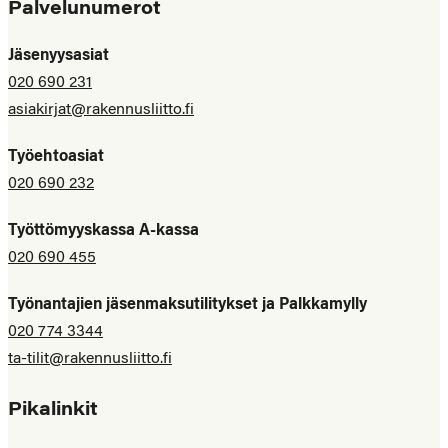
Palvelunumerot
Jäsenyysasiat
020 690 231
asiakirjat@rakennusliitto.fi
Työehtoasiat
020 690 232
Työttömyyskassa A-kassa
020 690 455
Työnantajien jäsenmaksutilitykset ja Palkkamylly
020 774 3344
ta-tilit@rakennusliitto.fi
Pikalinkit