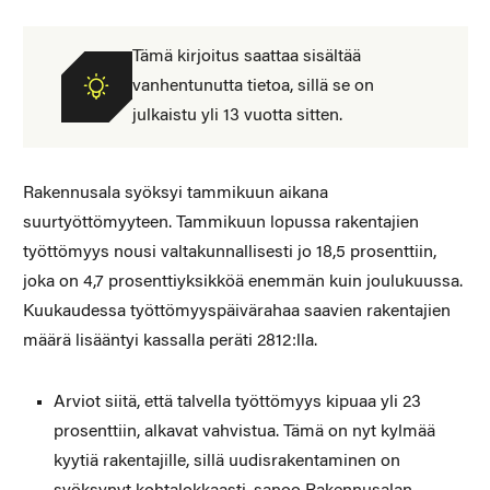
Tämä kirjoitus saattaa sisältää
vanhentunutta tietoa, sillä se on
julkaistu yli 13 vuotta sitten.
Rakennusala syöksyi tammikuun aikana
suurtyöttömyyteen. Tammikuun lopussa rakentajien
työttömyys nousi valtakunnallisesti jo 18,5 prosenttiin,
joka on 4,7 prosenttiyksikköä enemmän kuin joulukuussa.
Kuukaudessa työttömyyspäivärahaa saavien rakentajien
määrä lisääntyi kassalla peräti 2812:lla.
Arviot siitä, että talvella työttömyys kipuaa yli 23
prosenttiin, alkavat vahvistua. Tämä on nyt kylmää
kyytiä rakentajille, sillä uudisrakentaminen on