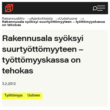
Siirry
Haku
Rakennusliitto
suoraan
Rakennusalan
sisältöön
Rakennusliitto
Ajankohtaista
Uutishuone
Rakennusala syöksyi suurtyöttömyyteen – työttömyyskassa
ammattilaisten
on tehokas
puolella
Rakennusala syöksyi
suurtyöttömyyteen –
työttömyyskassa on
tehokas
3.2.2013
Työttömyys
Uutinen