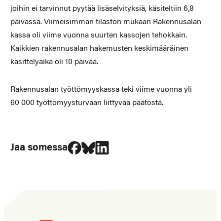
joihin ei tarvinnut pyytää lisäselvityksiä, käsiteltiin 6,8
päivässä. Viimeisimmän tilaston mukaan Rakennusalan
kassa oli viime vuonna suurten kassojen tehokkain.
Kaikkien rakennusalan hakemusten keskimääräinen
käsittelyaika oli 10 päivää.
Rakennusalan työttömyyskassa teki viime vuonna yli
60 000 työttömyysturvaan liittyvää päätöstä.
Jaa Facebookissa
Jaa Blueskyssa
Jaa LinkedIn:ssä
Jaa somessa