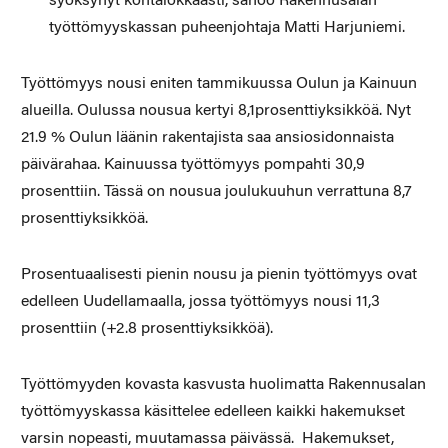
syöksynyt kohtalokkaasti, sanoo Rakennusalan
työttömyyskassan puheenjohtaja Matti Harjuniemi.
Työttömyys nousi eniten tammikuussa Oulun ja Kainuun
alueilla. Oulussa nousua kertyi 8,1prosenttiyksikköä. Nyt
21.9 % Oulun läänin rakentajista saa ansiosidonnaista
päivärahaa. Kainuussa työttömyys pompahti 30,9
prosenttiin. Tässä on nousua joulukuuhun verrattuna 8,7
prosenttiyksikköä.
Prosentuaalisesti pienin nousu ja pienin työttömyys ovat
edelleen Uudellamaalla, jossa työttömyys nousi 11,3
prosenttiin (+2.8 prosenttiyksikköä).
Työttömyyden kovasta kasvusta huolimatta Rakennusalan
työttömyyskassa käsittelee edelleen kaikki hakemukset
varsin nopeasti, muutamassa päivässä. Hakemukset,