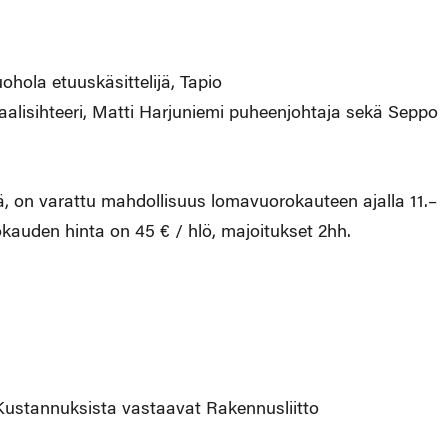
hola etuuskäsittelijä, Tapio
aalisihteeri, Matti Harjuniemi puheenjohtaja sekä Seppo
ää, on varattu mahdollisuus lomavuorokauteen ajalla 11.–
kauden hinta on 45 € / hlö, majoitukset 2hh.
stannuksista vastaavat Rakennusliitto