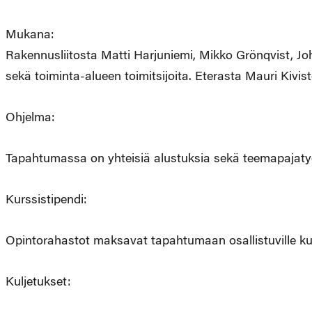
Mukana:
Rakennusliitosta Matti Harjuniemi, Mikko Grönqvist, J
sekä toiminta-alueen toimitsijoita. Eterasta Mauri Kivi
Ohjelma:
Tapahtumassa on yhteisiä alustuksia sekä teemapajaty
Kurssistipendi:
Opintorahastot maksavat tapahtumaan osallistuville ku
Kuljetukset: