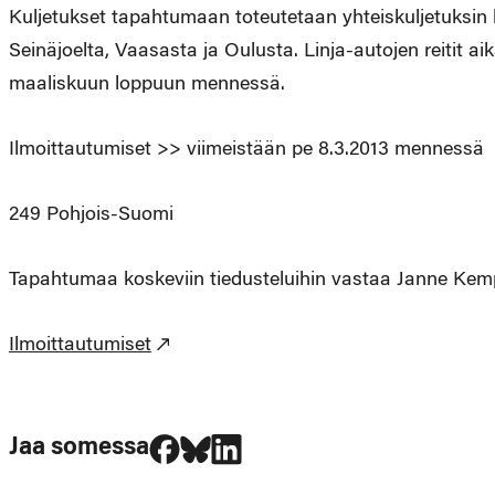
Kuljetukset tapahtumaan toteutetaan yhteiskuljetuksin li
Seinäjoelta, Vaasasta ja Oulusta. Linja-autojen reitit ai
maaliskuun loppuun mennessä.
Ilmoittautumiset >> viimeistään pe 8.3.2013 mennessä 
249 Pohjois-Suomi
Tapahtumaa koskeviin tiedusteluihin vastaa Janne Kempp
Ilmoittautumiset
Jaa Facebookissa
Jaa Blueskyssa
Jaa LinkedIn:ssä
Jaa somessa