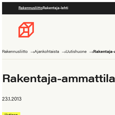
Siirry
Rakennusliitto
Rakentaja-lehti
suoraan
sisältöön
Rakennusliitto
Rakennusalan
ammattilaisten
Rakennusliitto
Ajankohtaista
Uutishuone
Rakentaja-a
puolella
Rakentaja-ammattilais
23.1.2013