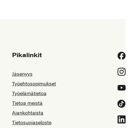
Pikalinkit
Fac
Inst
Jäsenyys
Työehtosopimukset
YouT
Työelämätietoa
Tietoa meistä
Tikt
Ajankohtaista
Link
Tietosuojaseloste