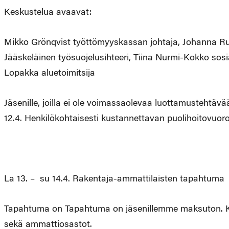
Keskustelua avaavat:
Mikko Grönqvist työttömyyskassan johtaja, Johanna Ruo
Jääskeläinen työsuojelusihteeri, Tiina Nurmi-Kokko sosi
Lopakka aluetoimitsija
Jäsenille, joilla ei ole voimassaolevaa luottamustehtäv
12.4. Henkilökohtaisesti kustannettavan puolihoitovuoro
La 13. – su 14.4. Rakentaja-ammattilaisten tapahtuma
Tapahtuma on Tapahtuma on jäsenillemme maksuton. Ku
sekä ammattiosastot.