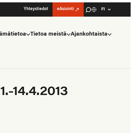
Haku
Yhteystiedot
eAsiointi
Kielivalinta
Select
language
ämätietoa
Tietoa meistä
Ajankohtaista
1.-14.4.2013