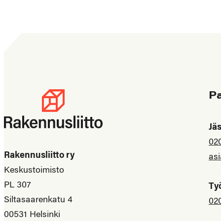
P
Jä
02
Rakennusliitto ry
asi
Keskustoimisto
PL 307
Ty
Siltasaarenkatu 4
02
00531 Helsinki