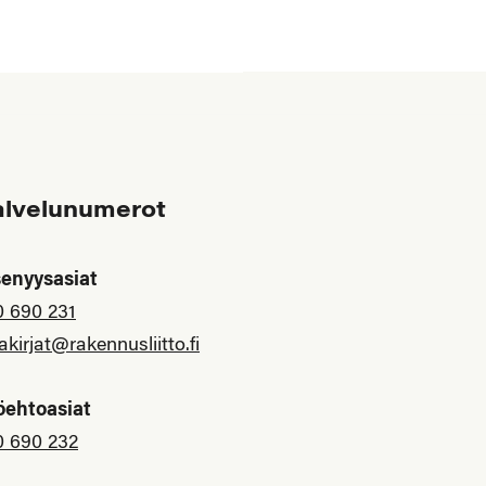
alvelunumerot
senyysasiat
0 690 231
akirjat@rakennusliitto.fi
öehtoasiat
0 690 232