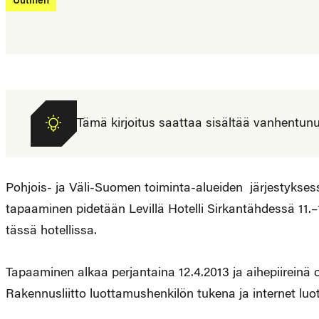
Uutinen
Tämä kirjoitus saattaa sisältää vanhentunutta
Pohjois- ja Väli-Suomen toiminta-alueiden järjestykse
tapaaminen pidetään Levillä Hotelli Sirkantähdessä 11
tässä hotellissa.
Tapaaminen alkaa perjantaina 12.4.2013 ja aihepiireinä 
Rakennusliitto luottamushenkilön tukena ja internet lu