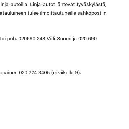
nja-autoilla. Linja-autot lähtevät Jyväskylästä,
katauluineen tulee ilmoittautuneille sähköpostiin
tai puh. 020690 248 Väli-Suomi ja 020 690
ainen 020 774 3405 (ei viikolla 9).