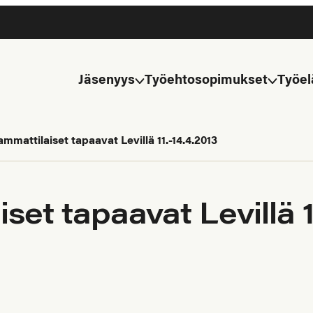
Jäsenyys
Työehtosopimukset
Työel
mmattilaiset tapaavat Levillä 11.-14.4.2013
et tapaavat Levillä 1