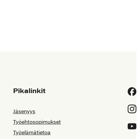
Pikalinkit
Fac
Inst
Jäsenyys
Työehtosopimukset
YouT
Työelämätietoa