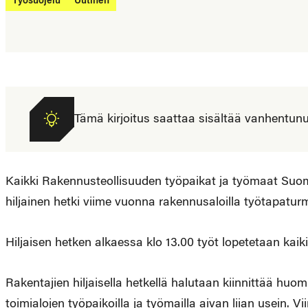
Työsuojelu
Uutinen
Tämä kirjoitus saattaa sisältää vanhentunutta
Kaikki Rakennusteollisuuden työpaikat ja työmaat Suomes
hiljainen hetki viime vuonna rakennusaloilla työtapaturm
Hiljaisen hetken alkaessa klo 13.00 työt lopetetaan ka
Rakentajien hiljaisella hetkellä halutaan kiinnittää huo
toimialojen työpaikoilla ja työmailla aivan liian usein. 