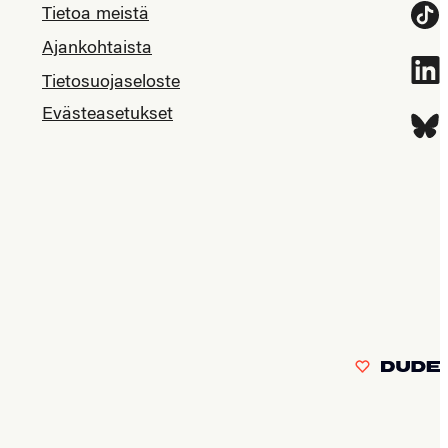
Tietoa meistä
Tikt
Ajankohtaista
Link
Tietosuojaseloste
Evästeasetukset
Blue