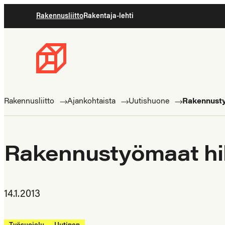
Siirry
Rakennusliitto
Rakentaja-lehti
suoraan
sisältöön
Rakennusliitto
Rakennusalan
ammattilaisten
Rakennusliitto
Ajankohtaista
Uutishuone
Rakennusty
puolella
Rakennustyömaat hil
14.1.2013