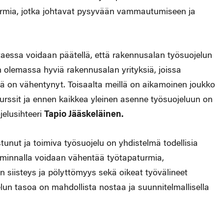
turmia, jotka johtavat pysyvään vammautumiseen ja
aessa voidaan päätellä, että rakennusalan työsuojelun
n olemassa hyviä rakennusalan yrityksiä, joissa
ä on vähentynyt. Toisaalta meillä on aikamoinen joukko
surssit ja ennen kaikkea yleinen asenne työsuojeluun on
jelusihteeri
Tapio Jääskeläinen.
unut ja toimiva työsuojelu on yhdistelmä todellisia
iminnalla voidaan vähentää työtapaturmia,
 siisteys ja pölyttömyys sekä oikeat työvälineet
un tasoa on mahdollista nostaa ja suunnitelmallisella