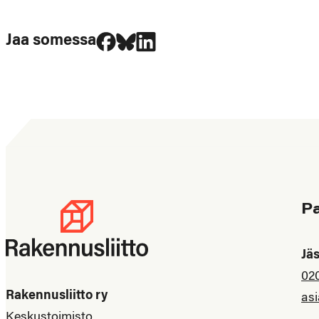
Jaa Facebookissa
Jaa Blueskyssa
Jaa LinkedIn:ssä
Jaa somessa
P
Jä
02
Rakennusliitto ry
asi
Keskustoimisto