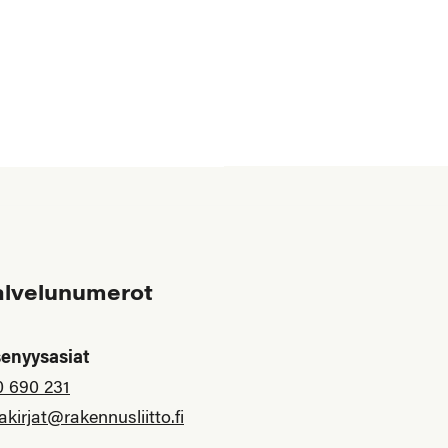
alvelunumerot
senyysasiat
0 690 231
akirjat@rakennusliitto.fi