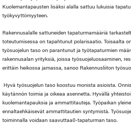
Kuolemantapausten lisäksi alalla sattuu lukuisia tapa
työkyvyttömyyteen.
Rakennusalalle sattuneiden tapaturmamääriä tarkastelt
toteutumisessa on tapahtunut polarisaatio. Toisaalta o
työsuojelun taso on parantunut ja työtapaturmien määr
rakennusalan yrityksiä, joissa työsuojeluosaaminen, re
erittäin heikossa jamassa, sanoo Rakennusliiton työsuo
Hyvä työsuojelun taso koostuu monista asioista. Onnist
käytännön toimia ja oikeaa asennetta. Hyvällä yhteisto
kuolemantapauksia ja ammattitauteja. Työpaikan yleinen
ennaltaehkäisevät ammattitautien syntymistä. Työsuojel
toiminnalla voidaan saavuttaa0-tapaturman taso.