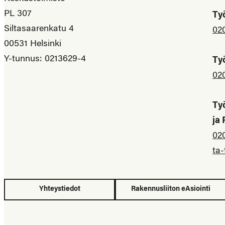
PL 307
Ty
Siltasaarenkatu 4
02
00531 Helsinki
Y-tunnus: 0213629-4
Ty
02
Ty
ja
02
ta-
Yhteystiedot
Rakennusliiton eAsiointi