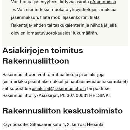
Asiointi
Voit hoitaa jäsenyyteesi liittyviä asioita
eAsioinnissa
eAsioinnissa
. Voit esimerkiksi muokata yhteystietojasi, maksaa
jäsenmaksun, tilata mobiilijäsenkortin, tilata
Rakentaja-lehden tai taskukalenterin ja nähdä jäljellä
olevien lomaetuvuorokausiesi lukumäärän.
Asiakirjojen toimitus
Rakennusliittoon
Rakennusliittoon voit toimittaa tietoja ja asiakirjoja
(esimerkiksi jäsenhakemukset ja hautausavustushakemukset)
sähköpostitse
asiakirjat@rakennusliitto.fi
tai postitse:
Rakennusliitto ry/Asiakirjat, PL 307, 00531 HELSINKI.
Rakennusliiton keskustoimisto
Käyntiosoite: Siltasaarenkatu 4, 2. kerros, Helsinki