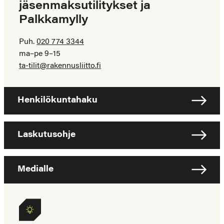
jäsenmaksutilitykset ja
Palkkamylly
Puh.
020 774 3344
ma–pe 9–15
ta-tilit@rakennusliitto.fi
Henkilökuntahaku
Laskutusohje
Medialle