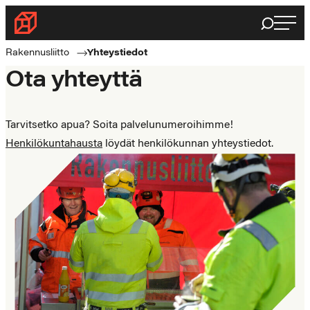
Siirry
Haku
Rakennusliitto
suoraan
Rakennusalan
sisältöön
Rakennusliitto
Yhteystiedot
ammattilaisten
Ota yhteyttä
puolella
Tarvitsetko apua? Soita palvelunumeroihimme!
Henkilökuntahausta
löydät henkilökunnan yhteystiedot.