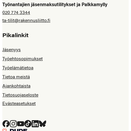
Työnantajien jäsenmaksutilitykset ja Palkkamylly
020 774 3344
ta-tilit@rakennusliitto.fi
Pikalinkit
Jäsenyys
Työehtosopimukset
Työelämätietoa
Tietoa meistä
Ajankohtaista
Tietosuojaseloste
Evästeasetukset
Facebook
Instagram
YouTube
Tiktok
LinkedIn
Bluesky