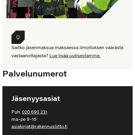
Saitko
Saitko jäsenmaksua maksaessa ilmoituksen väärästä
jäsenmaksua
vastaanottajasta?
Lue lisää uutisestamme.
maksaessa
ilmoituksen
Palvelunumerot
väärästä
vastaanottajasta?
Jäsenyysasiat
Puh.
020 690 231
ma–pe 9–15
asiakirjat@rakennusliitto.fi