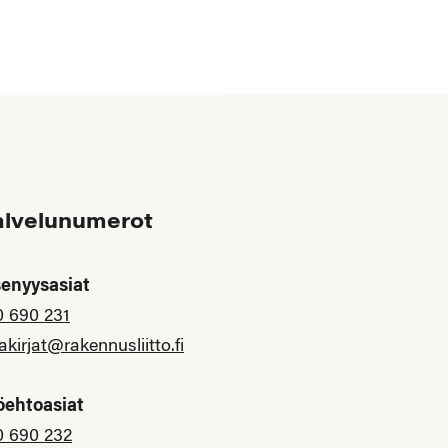
alvelunumerot
senyysasiat
0 690 231
akirjat@rakennusliitto.fi
öehtoasiat
0 690 232