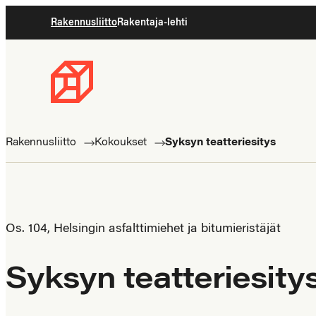
Siirry
Rakennusliitto
Rakentaja-lehti
suoraan
sisältöön
Rakennusliitto
Rakennusalan
ammattilaisten
Rakennusliitto
Kokoukset
Syksyn teatteriesitys
puolella
Os. 104, Helsingin asfalttimiehet ja bitumieristäjät
Syksyn teatteriesity