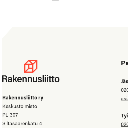
P
Jä
02
Rakennusliitto ry
asi
Keskustoimisto
PL 307
Ty
Siltasaarenkatu 4
02