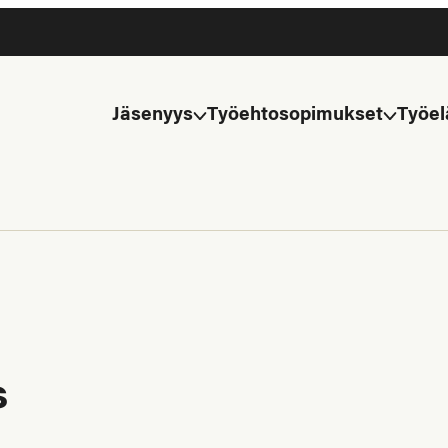
Jäsenyys
Työehtosopimukset
Työel
s