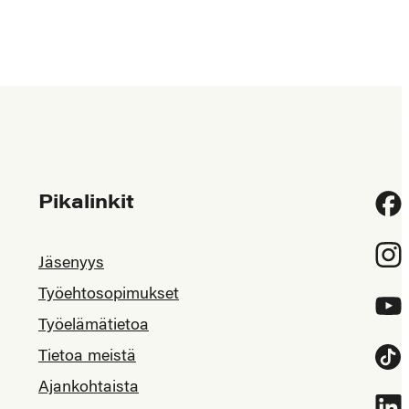
Pikalinkit
Fac
Inst
Jäsenyys
Työehtosopimukset
YouT
Työelämätietoa
Tietoa meistä
Tikt
Ajankohtaista
Link