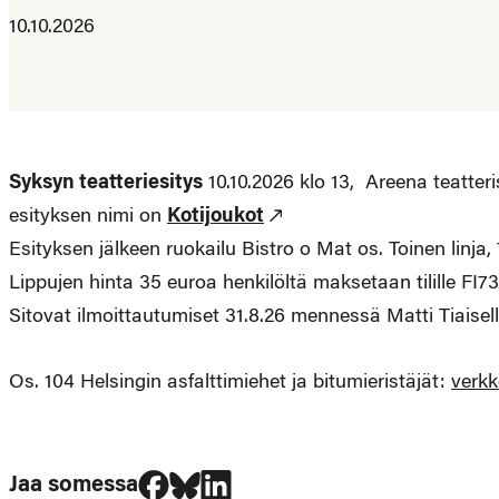
10.10.2026
Syksyn teatteriesitys
10.10.2026 klo 13, Areena teatter
esityksen nimi on
Kotijoukot
Esityksen jälkeen ruokailu Bistro o Mat os. Toinen linja,
Lippujen hinta 35 euroa henkilöltä maksetaan tilille FI7
Sitovat ilmoittautumiset 31.8.26 mennessä Matti Tiaise
Os. 104 Helsingin asfalttimiehet ja bitumieristäjät:
verkk
Jaa Facebookissa
Jaa Blueskyssa
Jaa LinkedIn:ssä
Jaa somessa