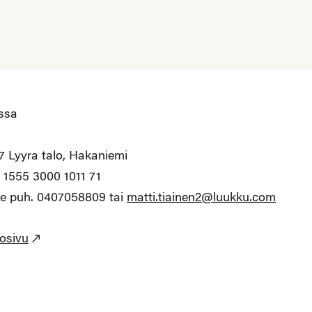
issa
 7 Lyyra talo, Hakaniemi
3 1555 3000 1011 71
lle puh. 0407058809 tai
matti.tiainen2@luukku.com
osivu