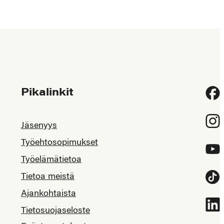
Pikalinkit
Fac
Inst
Jäsenyys
Työehtosopimukset
YouT
Työelämätietoa
Tietoa meistä
Tikt
Ajankohtaista
Link
Tietosuojaseloste