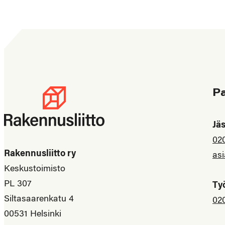
P
Jä
02
Rakennusliitto ry
asi
Keskustoimisto
PL 307
Ty
Siltasaarenkatu 4
02
00531 Helsinki