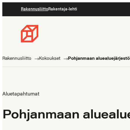
Siirry
Rakennusliitto
Rakentaja-lehti
suoraan
sisältöön
Rakennusliitto
Rakennusalan
ammattilaisten
Rakennusliitto
Kokoukset
Pohjanmaan aluealuejärjestö
puolella
Aluetapahtumat
Pohjanmaan aluealue