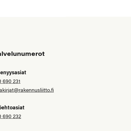
alvelunumerot
senyysasiat
0 690 231
akirjat@rakennusliitto.fi
öehtoasiat
0 690 232