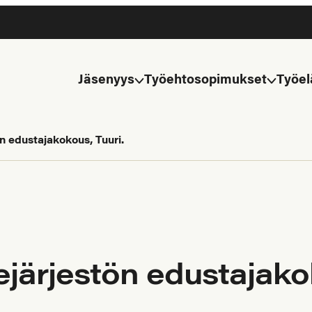
Jäsenyys
Työehtosopimukset
Työel
n edustajakokous, Tuuri.
järjestön edustajakok