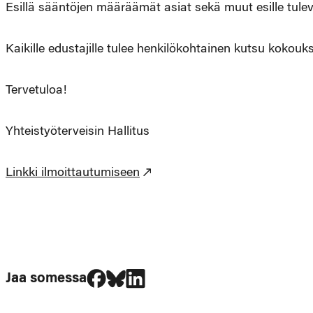
Esillä sääntöjen määräämät asiat sekä muut esille tulev
Kaikille edustajille tulee henkilökohtainen kutsu kokouk
Tervetuloa!
Yhteistyöterveisin Hallitus
Linkki ilmoittautumiseen
Jaa Facebookissa
Jaa Blueskyssa
Jaa LinkedIn:ssä
Jaa somessa