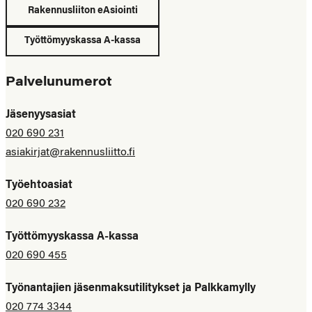
Rakennusliiton eAsiointi
Työttömyyskassa A-kassa
Palvelunumerot
Jäsenyysasiat
020 690 231
asiakirjat@rakennusliitto.fi
Työehtoasiat
020 690 232
Työttömyyskassa A-kassa
020 690 455
Työnantajien jäsenmaksutilitykset ja Palkkamylly
020 774 3344