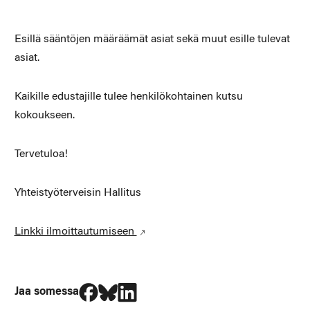
Esillä sääntöjen määräämät asiat sekä muut esille tulevat
asiat.
Kaikille edustajille tulee henkilökohtainen kutsu
kokoukseen.
Tervetuloa!
Yhteistyöterveisin Hallitus
Linkki ilmoittautumiseen
Jaa Facebookissa
Jaa Blueskyssa
Jaa LinkedIn:ssä
Jaa somessa