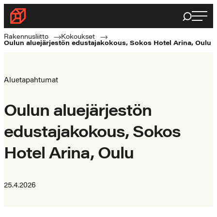
Siirry
Haku
Rakennusliitto
suoraan
Rakennusalan
sisältöön
Rakennusliitto
Kokoukset
Oulun aluejärjestön edustajakokous, Sokos Hotel Arina, Oulu
ammattilaisten
puolella
Aluetapahtumat
Oulun aluejärjestön
edustajakokous, Sokos
Hotel Arina, Oulu
25.4.2026