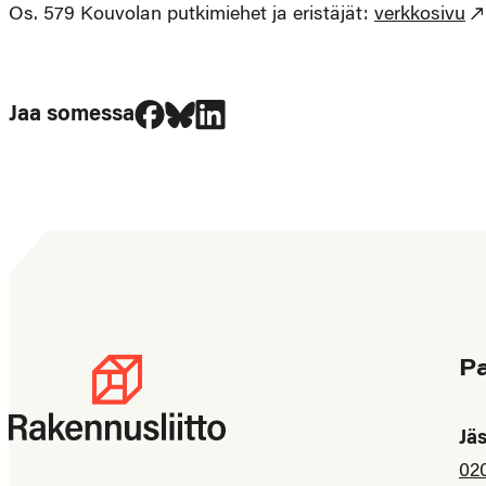
Os. 579 Kouvolan putkimiehet ja eristäjät:
verkkosivu
Jaa Facebookissa
Jaa Blueskyssa
Jaa LinkedIn:ssä
Jaa somessa
P
Jä
02