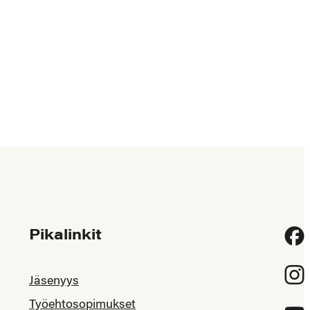
Pikalinkit
Fac
Inst
Jäsenyys
Työehtosopimukset