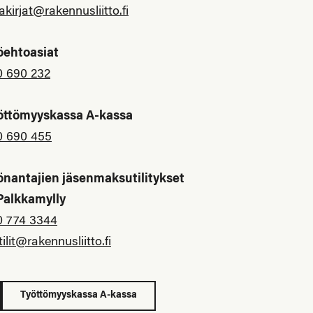
akirjat@rakennusliitto.fi
öehtoasiat
0 690 232
öttömyyskassa A-kassa
0 690 455
önantajien jäsenmaksutilitykset
 Palkkamylly
0 774 3344
tilit@rakennusliitto.fi
Työttömyyskassa A-kassa