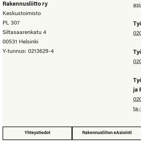
Rakennusliitto ry
asi
Keskustoimisto
PL 307
Ty
Siltasaarenkatu 4
02
00531 Helsinki
Y-tunnus: 0213629-4
Ty
02
Ty
ja
02
ta-
Yhteystiedot
Rakennusliiton eAsiointi