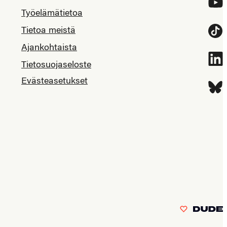
YouT
Työelämätietoa
Tietoa meistä
Tikt
Ajankohtaista
Link
Tietosuojaseloste
Evästeasetukset
Blue