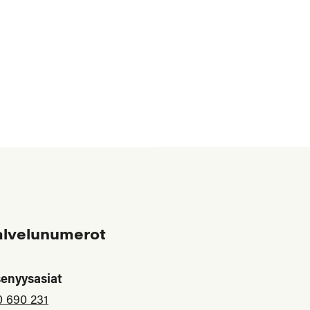
alvelunumerot
senyysasiat
0 690 231