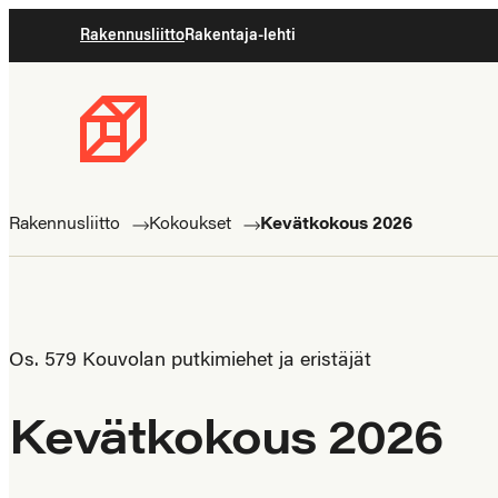
Siirry
Rakennusliitto
Rakentaja-lehti
suoraan
sisältöön
Rakennusliitto
Rakennusalan
ammattilaisten
Rakennusliitto
Kokoukset
Kevätkokous 2026
puolella
Os. 579 Kouvolan putkimiehet ja eristäjät
Kevätkokous 2026